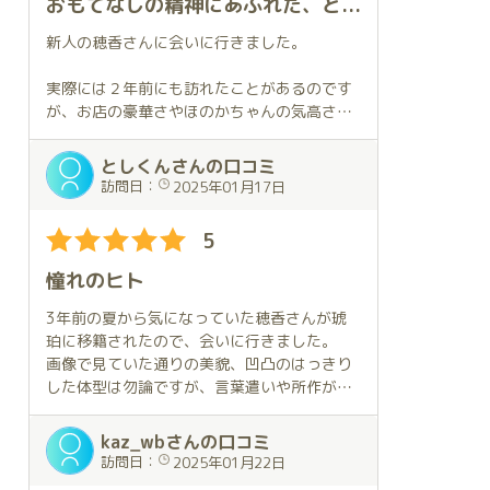
おもてなしの精神にあふれた、とてもすてきな女性です。
た。
送迎も含め、スタッフさんの応対は素晴らし
新人の穂香さんに会いに行きました。
かったです。
実際には２年前にも訪れたことがあるのです
プレイ内容の詳細については割愛しますが、
が、お店の豪華さやほのかちゃんの気高さに
お迎えの時からお別れの時まで
圧倒されてしまい、その時の記憶は断片的に
ずっと素晴らしかったです。
しか残っていません。
としくんさんの口コミ
今回初めて衣装（私服）をリクエストしまし
今の自分は成長してるし大丈夫と(自分では)
訪問日：
2025年01月17日
たが、ほのかさんからの予想外
思いつつも、当日は転勤初日のような緊張感
の仕掛けに心を撃ち抜かれてしまいました。
を覚えながらの訪問となりました。
5
その後も「前回と違う事がしたい」という突
然の申し出にも臨機応変に対応
でも、その心配は全くの杞憂でした。
憧れのヒト
していただき、また残り時間が少なかったに
ほのかちゃんは相変わらず気高く輝いてまし
もかかわらずこちらのわがまま
たが、ギュッとした瞬間から緊張感は解か
3年前の夏から気になっていた穂香さんが琥
に応えてくれて、終始癒されました。
れ、僕は夢の世界へと導かれて行きました✨
珀に移籍されたので、会いに行きました。
合間での会話もこちらが話しやすい状況を上
密着度も高く、ここまでしてくれるの？とい
画像で見ていた通りの美貌、凹凸のはっきり
手に作ってくれ、またこちらが
う驚きもあり、ほのかちゃんとの時間を堪能
した体型は勿論ですが、言葉遣いや所作が丁
話す事はちゃんと聞いてくれて、恋人同志の
することが出来ました。ほのかちゃんも楽し
寧で、木目の細かいおもてなしをしていただ
様な感じを味わえました。
そうでイキイキとしており、それがまた僕に
いて、とても感動いたしました。
kaz_wbさんの口コミ
とってはしあわせで、いい時間を過ごしたな
また、店員さんも機敏で丁寧な対応で、高級
訪問日：
2025年01月22日
またいつか会いに行きたいです。
と心から思いました😊
店ならではと感じました。