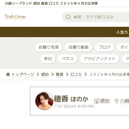
川崎ソープランド 琥珀 穂香 口コミ ２０２６年４月の出来事
検
索
人気ラ
す
る
自撮り写真
自撮り動画
ブログ
ボイ
李白
ベガス
アラビアンナイト
トップページ
琥珀
穂香
口コミ
２０２６年４月の出来
穂香
ほのか
琥珀
川
T167 B92(H) W58 H89