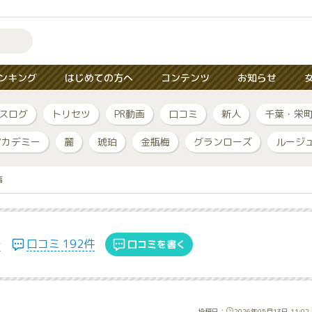
ンキング
はじめての方へ
コンテンツ
お知らせ
スログ
トリセツ
PR動画
口コミ
新人
千葉・栄
アカデミー
麗
琥珀
金瓶梅
グランローズ
ルージ
事
崎
口コミ 192件
口コミを書く
投稿日：
2026年05月13日 11:02