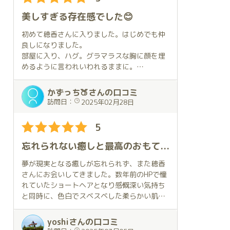
毎回とはいきませんが、長い時間はアリで
この出来事に加えてブログやSNSを見る時間
😆。
す！
もなかなか取れなかったこともあり、お会い
美しすぎる存在感でした😊
出来たことが嬉しくてお部屋に着いたときに
御対面から手を引かれてお部屋への移動、そ
普段よりも長くハグしていました。
してお部屋に入ってからのハグ🤗、それだけ
初めて穂香さんに入りました。はじめでも仲
その後も穂香さんが私に合わせてくれるよう
でその後の幸せな時間を想像して興奮が止ま
良しになりました。
に何度もハグしてくれたので、この上なく幸
りません😤。
部屋に入り、ハグ。グラマラスな胸に顔を埋
せな気持ちに。
めるように言われいわれるままに。
琥珀の豪華なお部屋で幸せに包まれて過ごす
今回は特にプレイでのリクエストはしていな
ペ〇トから始まり3回戦。文字通りテクニシ
時間は本当に素晴らしかったです。
いので基本ほのかさんにお任せだったのです
ャンでした。
かずっち🍑さんの口コミ
いつも優しく寄り添ってくれる穂香さんは素
が、こちらの要望をさりげなく感じ取ってく
エ〇チはお上手ですが、性格は極めて良く、
訪問日：
2025年02月28日
敵な方で、出会えたことにとても感謝してい
れて大変至福の時間でした😄。
真面目でした。
ます。
話も面白く楽しませていただきました。
5
今回特に驚いたのは、Bットでのプレイ中に
お風呂に入り、温泉地♨️に来たような錯覚に
優しくて美人で可愛い穂香さんと琥珀という
自分が好きな体勢に導いてくれた事でした
陥りました。
忘れられない癒しと最高のおもてなし🍑
素晴らしい場所でお会いできることを嬉しく
🤔。
あっという間の②時間でした。また、お会い
思います。
その事に興奮が更に上がり無我夢中になって
したいです❤️
夢が現実となる癒しが忘れられず、また穂香
来月の予約もお願いしているのでその日を楽
しまいました😍。
さんにお会いしてきました。数年前のHPで憧
しみにしています。
それとMットでのプレイ中にマッサージをし
れていたショートヘアとなり感慨深い気持ち
てくれました😊。
と同時に、色白でスベスベした柔らかい肌と
特にお願いした訳ではありませんが、こちら
愛くるしい笑顔、マンガに出てくるようなダ
の何かを察してくれたのだと思います。
イナミックなボディに魅了されました。
yoshiさんの口コミ
その後最初より元気になった事にビックリ
その上、穂香さんの部屋にはドラちゃんや疲