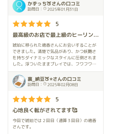
感じで優しくハグとキスをしてくれたのです
穂香さんはXであったり、前のお店のホーム
かずっち🍑さんの口コミ
が、それだけで幸せな気持ちになりました。
ページで拝見させていただいており、穂香さ
訪問日：
2025年01月31日
休憩時間を含めて様々な配慮をされており、
んをイメージしていました。実際にお会いし
ホスピタリティが非常に高い女性で最高級店
て話しをするとまさに、イメージ通りで、美
5
に相応しいと感じます。
しさ然り、スタイルの良さ、当方の大好きな
オッ〇イも形の良さとても素晴らしかったで
最高級のお店で最上級のヒーリング体感
広くて豪華なお部屋で穂香さんと過ごす時間
す。プレイの方も軽いトークから、オッ〇イ
は何事にも代えがたい幸せな時間でした。
を堪能させてもらい、そして、急な要望でし
琥珀に移られた穂香さんにお会いすることが
これからも穂香さんにお会いできる日を楽し
たが、コスプレもしてもらい、いざベ〇ト、
できました。清楚で気品があり、かつ妖艶さ
みにしています。
イチャイチャプレイで、息子も異常に興奮し
を持ちダイナミックなスタイルに圧倒されま
てしまい、69からの交わり、バ〇クと正〇位
した。浮ついたままプレイでは、フワフワな
で攻めさせていただき、穂香さんも気持ちよ
肌質と絶妙な雰囲気づくりに双方敬う会話
くなっていただき、こちらも大満足でした。
で、心身ともに最上級の癒しをいただき大満
裏_納豆🍑⭐さんの口コミ
最後は、マ〇トプレイですが、マッサージや
足、素敵な時間でした。美貌美尻好きで雰囲
訪問日：
2025年02月08日
穂香さんの動きが天上の鏡で見えるので、興
気を楽しみたい自分には絶妙にマッチしてし
奮が止まりません！マ〇トの上でも騎〇位で
まいます。このようなことを好む方にはぜひ
5
交わり、フィニッシュとなりました。
お勧めしたいキャストです。
穂香さんは、おしゃべり、包容力、何といっ
お店の入り口から高級ホテルに負けない作
心地良く転がされてます🥰
ても容姿が最高で、男を満足させてくれる女
り、客室は宮殿のような豪華な広いお部屋で
性です！
清潔に備品が整えられていて、この空間での
今回で琥珀では２回目（通算３回目）の穂香
穂香さんからのプレゼントも依頼していたも
サービスは最高級のSQCAの高さを感じま
さんです。
のをいただき大満足で、宝物になりました。
す。この機会をまた得られるよう、日常に戻