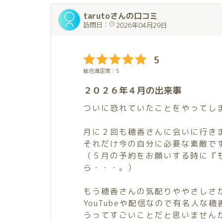
tarutoさんの口コミ
訪問日：
2026年04月29日
5
総合満足度：5
２０２６年４月の出来事
ついに恐れていたことをやってし
月に２回も穂香さんに会いに行き
それだけ今の自分に必要な素敵で
（５月の予約をお願いする時に『
ら・・・。）
もう穂香さんの気配りややさしさ
YouTubeや配信なので有名人
うってすごいことだと思いません