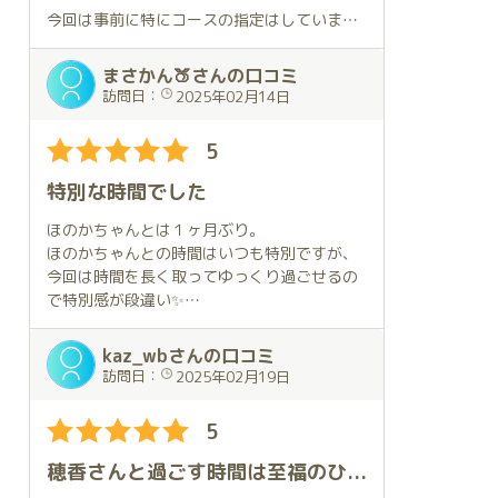
次も穂香さん一択で色んな体位を試してみた
り頑張ります。
今回は事前に特にコースの指定はしていませ
いと思います！四国の遠方から会いにいった
んでしたが、会う日を迎えるちょっと前に新
甲斐がありました。ホントに大満足でした！
しい「琥珀満喫コース」が出来たのを知り、
まさかん🍑さんの口コミ
直前ではありましたがそれをお願いしまし
訪問日：
2025年02月14日
た。
5
今回衣装のリクエストは、前回の私服と打っ
て変わって「バニー🐇」をお願いしたのです
特別な時間でした
が、ご対面した時には良い意味で自分の想像
を裏切られました😁。
ほのかちゃんとは１ヶ月ぶり。
ほのかちゃんとの時間はいつも特別ですが、
「琥珀満喫コース」ですが、穂香さん御本人
今回は時間を長く取ってゆっくり過ごせるの
の説明にある通り、琥珀の広いお部屋の色ん
で特別感が段違い✨
な場所でチャレンジさせてもらいました。
今回の衣装はOLさん。それに合わせて僕もス
穂香さんの説明が強気だったのでちょっと不
ーツ。そのシチュエーションだけでも最高な
kaz_wbさんの口コミ
安な気持ちになりましたが、お陰様で全て無
のに、ほのかちゃんの豊満な身体で衣装はピ
訪問日：
2025年02月19日
事フィニッシュする事が出来ました😌。
チピチ😍これはもう盛り上がるしかないでし
ょう❗️
5
プレイ中の穂香さんはご対面した時の明るく
部屋に入った直後から、コンプライアンス無
清楚な感じと違い、かなり妖艶でそれを見て
視の展開になだれ込んでしまいました💕
穂香さんと過ごす時間は至福のひとときでした
いるだけで興奮が止まりませんでした😍。
時間に余裕があるので、いろいろなことを楽