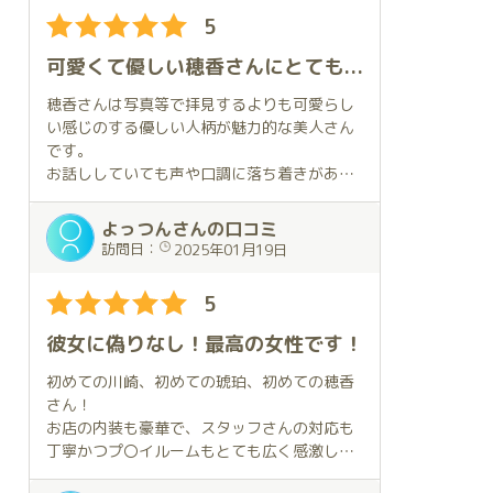
なお、噂には聞いていましたが、僕もベッド
正直、お代がもうちょっと手の届きやすい範
5
に到達できませんでした😖
囲だと良いのですが、泣く泣くお支払いいた
します。
可愛くて優しい穂香さんにとても癒されました
当初は訪問は２月を予定していましたが、我
これからも贔屓にさせていただきます。
慢出来ずに前倒し。でもこれは大成功！
穂香さんは写真等で拝見するよりも可愛らし
今年も最高のスタートを切ることが出来まし
い感じのする優しい人柄が魅力的な美人さん
た。今年もいい１年になりそうです✨
です。
お話ししていても声や口調に落ち着きがあっ
(追伸)
て一緒にいるだけで癒される、そのような素
ほのかちゃんはとてもきれいな方で、ちょっ
敵な女性だと思います。
よっつんさんの口コミ
と近寄りがたい印象を持つ人もいるかもしれ
訪問日：
2025年01月19日
ませんが、気さくでおもてなしの精神にあふ
穂香さんのお部屋での対応は非常に素晴らし
れています💕
いです。
5
ちょっとしたふれあいの中からその日の調子
穂香さんに全てお任せしても特にリクエスト
を見極め、その時の最高の悦びを得られるよ
する必要を感じることはなく、とても楽しい
彼女に偽りなし！最高の女性です！
うにしてくれているような気がします。
時間を過ごすことが出来ました。
強くお勧めしたいけど、あまり皆に知られた
容姿や技術のレベルが高いだけでなく、一緒
初めての川崎、初めての琥珀、初めての穂香
くない、そんな女性です💕
に過ごす時間が良いものになるように考えて
さん！
くれる方で、お会いすると大切にしてもらえ
お店の内装も豪華で、スタッフさんの対応も
ていることを実感します。
丁寧かつプ〇イルームもとても広く感激しま
お部屋に着くと軽くお話しをしながら自然な
した。