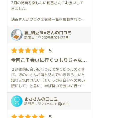
穂香さんは自分を「お話好き」認定してくれ
しみました。あんなことやこんなこともした
2月の特典を楽しみに穂香さんにお会いして
ていますが、それは穂香さんが自分が話しや
し、一緒にごはん食べながらおしゃべりもた
きました。
すくなる空気を上手く作ってくれているから
くさんしたし、本当にしあわせな時間でし
だと思います。
た。
穂香さんがブログに衣装一覧を掲載されてい
それと穂香さんは自分の話した事やSNS等で
でも、なによりうれしかったのは、ほのかち
たので、衣装のリクエストをしてみたいと考
発信した事を把握していて、ちゃんとそれに
ゃんが終始楽しそうにしてくれたこと。独り
えていました。
裏_納豆🍑⭐さんの口コミ
対応してくれるのが凄いです😲。
よがりかもしれませんが、信頼関係が深まっ
リクエストするなら私服がいいなと考えては
訪問日：
2025年02月22日
たような気がしました。
いたのですが、お願いする時間が取れないか
この文章で穂香さんの魅力が伝わったか不安
ら次回の楽しみにするしかないのかな…と思
5
ですが、穂香さんの事は気になっているが会
そして、それに花を添えているのが、琥珀の
いながら当日を迎えました。
いに行く勇気が出ない方は是非会いに行って
豪勢な部屋✨
今回こそ会いに行くつもりじゃなかったのに～😅
ほしいなと思います。
壁や天井が鏡張りで、さまざまな角度からほ
そのような状況であったのでドレス姿の穂香
のかちゃんを見ることが出来てたのしいし、
さんを想定していました。しかし、私の予想
２週間前に会いに行ったばかりだったのです
広いのに暖かい。
に反して、この日の穂香さんは私服でした。
が、ほのかさんが落ち込んでいる😢らしいと
まさに非日常を堪能できる空間だなと思いま
事前にお話し出来なかったにもかかわらず、
知り元気付けたい（というのを自分への言い
した。(鏡は自分の乱れてる姿も見えてしま
穂香さんが以前に私服をリクエストしたとき
訳にして）と思い、半ば勢いで会いに行って
い、その点は興醒めですが😓)
のことを思い出して私の好きな服を選んでく
しまいました🤩。
れていました。
まささんの口コミ
とにかく、今回もとてもすてきな時間でした
全く予想していなかった私服の穂香さんにお
今回も衣装のリクエストをしましたが、ちょ
訪問日：
2025年01月06日
✨
会い出来てとても嬉しかったです。
っとマニアック過ぎてお持ちでは無かったの
ほのかちゃん💕本当にありがとう😊
ですが似た様なもので対応してくれました
5