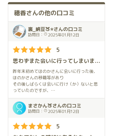
穂香さんの他の口コミ
裏_納豆🍑⭐さんの口コミ
訪問日：
2025年01月12日
5
思わずまた会いに行ってしまいました
昨年末初めてほのかさんに会いに行った後、
ほのかさんの移籍等があり
その後しばらくは会いに行け（か）ないと思
っていたのですが、
タイミングが良く会いに行けそうな感じだっ
たので、思わず予約を入れて
まさかん🍑さんの口コミ
いました。
訪問日：
2025年01月12日
ほのかさんが移籍された琥珀さんがある川崎
5
は全く土地勘が無いので、
今回は往復とも送迎を利用させてもらいまし