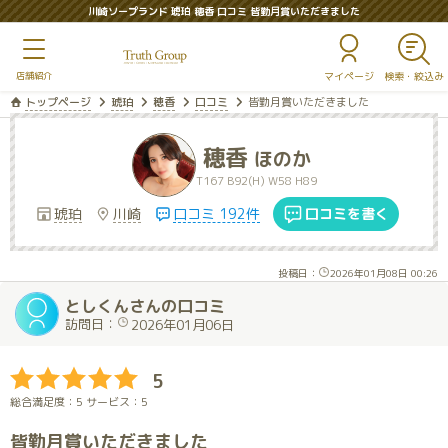
川崎ソープランド 琥珀 穂香 口コミ 皆勤月賞いただきました
マイページ
トップページ
琥珀
穂香
口コミ
皆勤月賞いただきました
穂香
ほのか
T167 B92(H) W58 H89
琥珀
川崎
口コミ 192件
口コミを書く
投稿日：
2026年01月08日 00:26
としくんさんの口コミ
訪問日：
2026年01月06日
5
総合満足度：5 サービス：5
皆勤月賞いただきました