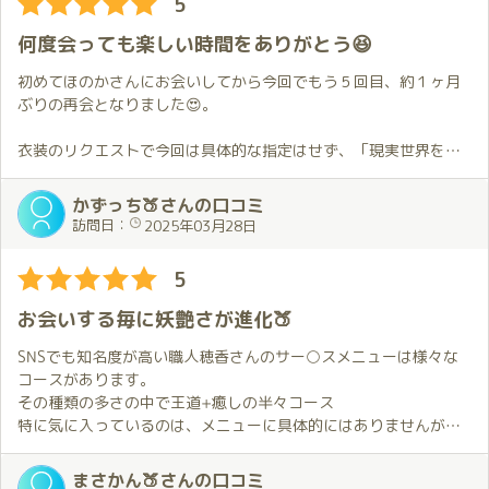
5
ポイントもちょっとずつ貯まっているみたいなので少し長い時間
夢のような時間を過ごすことができました。絶対リピートします!
でゆっくり過ごす機会も作りたいと思います。
何度会っても楽しい時間をありがとう😆
4月の予定は既にお伝えしているので、その日が来るのを楽しみに
初めてほのかさんにお会いしてから今回でもう５回目、約１ヶ月
しています。
ぶりの再会となりました😍。
衣装のリクエストで今回は具体的な指定はせず、「現実世界を忘
れられる様なもの」という抽象的なお願いをしましたが、ほのか
さんは自分の想像を超える衣装で応えてくれました😲。
かずっち🍑さんの口コミ
その衣装の非日常感にドキドキしちゃいました💓。
訪問日：
2025年03月28日
その後のお部屋でのハグから始まるプ〇イの詳細については割愛
5
しますが、今回もほのかさんのホスピタリティに溢れたサー〇ス
で終始夢心地でした🥰。
お会いする毎に妖艶さが進化🍑
自分的にはそんなほのかさんを最初にお会いした時より見つめる
事が出来た様な気がします😄。
SNSでも知名度が高い職人穂香さんのサー○スメニューは様々な
コースがあります。
プ〇イ中以外の時間での会話も、こちらからの何気無い話はもち
その種類の多さの中で王道+癒しの半々コース
ろん心情を吐露した様な話にもちゃんと返してくれて癒されまし
特に気に入っているのは、メニューに具体的にはありませんが、
た😌。
その時の感覚で見つけてくれるおもてなしと癒しのホスピタリテ
ィ、目配り、心配り、気配り、絶妙で最高にいいんです！
まさかん🍑さんの口コミ