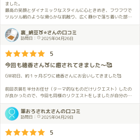
１回会ったらまた次、次に会ったらさらに次と会いたくなっちゃ
もずっと長くハグしてくれました。
ました。
う😍
2枠にしたことで通常よりは時間があるため、この日は穂香さんが
最高の笑顔とダイナミックなスタイルに心ときめき、フワフワで
僕はこのほのか沼にどっぷりはまってます✨
普段以上に時間をかけて優しく丁寧に進めてくれている感じで
ツルツル絹のような滑らかな肌触り、広く静かで落ち着いた部屋
す。
で、経験豊富からくるハード&ソフトスキルのサービスを十分に堪
(追伸)
そのような状況で前回と同じく最初の場所から移動出来ないま
能し心地良さと安心感をいただき穏やかな時間を過ごすことがで
裏_納豆🍑⭐さんの口コミ
お店には川崎駅から送迎車を利用しているのですが、運転手さん
ま…となったことと時間を贅沢に使えることから普段とは異なる
きました。ありがとうございます！
訪問日：
2025年04月26日
が「桜のトンネルがきれいですよ🌸」と教えてくれて、つかの間
お願いをしました。
神社で参拝して第〇京浜道路脇の🌺を鑑賞しながらYou Tube で観
の花見を楽しみました。
時間をかけてゆっくり進めてくれる穂香さんの対応と初めてお願
たとおりの高級な玄関口へ
5
安全運転で寡黙な方が多いですが、時々いい情報を教えてくれた
いしたことが私に合っていて非常に素晴らしい体験でした。
スタッフさんのさりげない対応にも高級感をいただきました。自
りするので、移動中が少し楽しみだったりしてます。
これまで感じたことのない気持ち良さと幸せな感覚に包まれて本
身G.W.唯一満喫できた日になりました。
今回も穂香さん🍑に癒されてきました～🥰
当に楽しかった…
普段の王道的な感じも今回お願いした内容もとても良くて優劣が
GW初日、約１ヶ月ぶりに穂香さんにお会いしてきました🥰
つけがたいので、これからお伺いする度にどちらにするか悩むこ
とになりそうです。
前回衣装を半分お任せ（テーマ的なものだけリクエスト）したの
が良かったので、今回も同様のリクエストをしましたが自分の想
2枠でお願いしたこと自体はあるのですが琥珀での2枠は初めてで
像をはるかに超える姿で出迎えにいらした時はドキドキしちゃい
した。
ました😍。
筆おろされ太さんの口コミ
豪華なお部屋で穂香さんを傍に感じながらゆっくり過ごすことが
ただ、目のやり場に困ってしまいましたが…😳。
訪問日：
2025年04月29日
出来てとても幸せな時間でした。
2枠にしていただけたことで初めて経験する楽しさも感じられ非常
お部屋に入ってのハグから始まるプレイの詳細は恥ずかしいので
5
に良かったです。
控えますが、同じプレイ内容でもお会いする回数が増える度によ