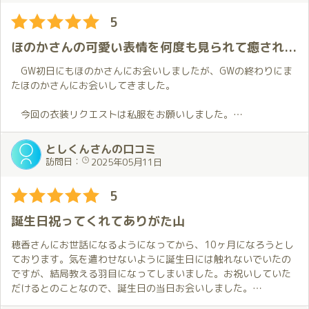
大丈夫！僕も好きだし💕ということで、心配する要素はなしと判
5
断しました。
ほのかさんの可愛い表情を何度も見られて癒されました
当日は気もそぞろ。
一応仕事も頑張っていましたが、時計ばかり見ていた気がします
GW初日にもほのかさんにお会いしましたが、GWの終わりにま
⌚️
たほのかさんにお会いしてきました。
天気も悪かったし、東海道線も遅れてたけど、全然気にならなか
ったです。
今回の衣装リクエストは私服をお願いしました。
お出迎えの時衣装からチラリと見える素肌にドキドキしちゃいま
そしていよいよご対面💕
した💓。
としくんさんの口コミ
ほのかちゃんはいつも以上にかわいく、笑顔も素敵でした😊
訪問日：
2025年05月11日
衣装は私服。これがまた見惚れるほど綺麗✨
手をつないでお部屋まで案内され、まずは挨拶のハグ🤗。
意図せず夜の密会といった感じになり、背徳感も高まります↗️
この瞬間心地良さで頭が真っ白になってしまいました😯。
5
今日もたのしい予感しかしません！
恥ずかしながら、この時もうちょっと反応しちゃってました😳。
誕生日祝ってくれてありがた山
その後お部屋に入って、熱い抱擁・・・
その後軽くお話ししつつプレイに入っていくのですが、今回ほ
日々のモヤモヤ、今日の疲れが瞬時に消えていくのを感じます。
のかさんの表情がいつも以上に可愛くて何度も「可愛い🥰」って
穂香さんにお世話になるようになってから、10ヶ月になろうとし
本当に最高の瞬間！！
口走ってました。
ております。気を遣わせないように誕生日には触れないでいたの
特に意地悪っぽい事を言う時の、いたずらする子供の様な表情が
ですが、結局教える羽目になってしまいました。お祝いしていた
ここからは２人の世界。
たまらなく可愛かったです😄。
だけるとのことなので、誕生日の当日お会いしました。
ほのかちゃんのおもてなしはいつも以上に激しくて、えっ！こん
いつも変わらぬ、きめ細やかなおもてなしを受け、身も心も満足