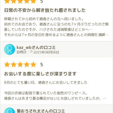
5
した。
このお返しは必ずさせていただきます✨😌✨
迎えてくれた穂香さんがとても可愛かった…
んのサービスは絆を深めてくれるような揺るぎない安心感を与え
とはいえ、隣同士で並んで肩が軽く触れる距離で食べながらの会
てくれます。
日常の不安から解き放たれ癒されました
話はとても温かく、まるで長く付き合っている恋人との何気ない
お部屋に着いてプレゼントを渡した後は心待ちにしていた浴衣姿
品質、サービス、クレンリネス、雰囲気（SQSA）が整う最高級の
時間のようでした。
の穂香さんとの時間。
お店と最高級人気姫、お値段以上の価値をいただけるような気が
移籍されてから初めて穂香さんの元へ伺いました。
あえて特別な事をしなくても、こうして隣で同じごはんを食べて
浴衣恒例の楽しみ方に加えて、ちょっとした契機に新たな楽しみ
しています。
初めてのお店であり、穂香さんに会うのも7ヶ月ぶりだったので緊
笑い合える時間こそが自分にとっては何より特別なのかもしれま
方を見つけてしまいました。穂香さんも快く応じてくれて、これ
プレイだけではなく心身ともに幸福感を得たい方にお勧めしたい
張していたのですが、ハグされた途端緊張はどこかへ…
せん。
がとても楽しかった。
です。
それからは7ヶ月の空白を埋めるように穂香さんとの時間を満喫
浴衣姿の穂香さんにお会い出来ただけでも十分なのに新たな楽し
し、あっという間に120分となりました。
もうひとつ、今回印象に残ったのは初体験となった「膝枕での耳
み方を知ったことでこの上なく幸せな気持ちに。
kaz_wbさんの口コミ
かき」。
最初のハグから浴衣での対応までの時間が良すぎて、その後は少
2人で過ごす事ができるこの空間で優しさに包まれ、心も体も癒さ
訪問日：
2025年08月06日
穂香さんの優しい手つきに身を任せている内に次第に意識がふわ
し頭が回らなくなる程でした。
れるこの時間が自分にとって特別でかけがえのないものであるこ
っと緩んで心地よさに包まれていきました。
穂香さんとは何度もお会いしているにも関わらず、今でもお伺い
とを再確認する事ができた貴重な機会でもありました。
5
こういう“プレイ”とは違う形の癒しがあるのも、穂香さんならで
する度に楽しさが増している感じがします。
はだと思います。
私にとって穂香さんとの時間は他では絶対に得られない本当に素
お会いする度に楽しさが深まります
晴らしい特別な時間になっています。
10回目という節目、お誕生月、穂香さんカラーの浴衣とドレス、
8月のとても暑い日、穂香さんにお会いしてきました
２枠という贅沢な時間、心の通う会話と癒し、そして変わらぬ優
今年の誕生月も非常に楽しむことが出来ました。
しさと色気のギャップ――すべてがそろった今回のひとときは、
穂香さんの誕生月のひとときを一緒に過ごすことが出来て、とて
今回の衣装は配信で着られていた紺色のワンピース。
今まででいちばん特別な思い出になりました。
も幸せです。
穂香さんはあまり着る機会がないとお話しされていましたが、と
これからも変わらず、穂香さんに会い続けたいと心から思ってい
来年の誕生月が今から待ち遠しく思います。
ても可愛かったです。
ます。
配信で見たときから考えていたことも叶えることが出来ました。
筆おろされ太さんの口コミ