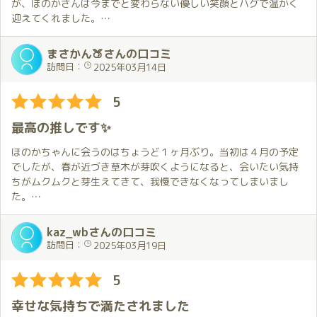
が、ほのかさんは今までと変わらない優しい笑顔とハグで温かく
迎えてくれました。
鏡がいたる所にあり照明も明るい部屋のせいか、ほのかさんの綺
麗な肌がさらに輝いて見えました。また、少し短くなったショー
まさかん🍑さんの口コミ
トカットが可愛い笑顔をより引き立てていました。
訪問日：
2025年03月14日
プレイでは部屋を効果的に使い、優しくリードしてもらいながら
も濃厚な内容で、身も心もたくさん癒してもらいました。
5
今回も夢のような楽しい時間があっという間に過ぎてしまいまし
た。この夢の続きを体験しにまた会いに行きます。
最高の推しです✨
初めての琥珀でしたが、スタッフの方には店内はもちろん電話か
ほのかちゃんに会うのはちょうど１ヶ月ぶり。当初は４月の予定
ら送迎まで丁寧に対応していただき、ありがとうございました。
でしたが、春が近づき草木が芽吹くようになると、会いたい気持
ちがムクムクと芽生えてきて、我慢できなくなってしまいまし
た。
そうです。いつもの前倒しです。
今日の衣装は黒レース。事前の打ち合わせの時、白と黒を提示さ
kaz_wbさんの口コミ
れ、よりセクシーな黒を選んだのですが、ほのかちゃんからは
訪問日：
2025年03月19日
「そうだと思った」と一言。僕の好みまですっかりお見通しで、
なんかうれしい💕
5
当日は花粉症の影響で若干の寝不足。でも、ほのかちゃんの満面
幸せな気持ちで満たされました
の笑みと黒レースの想像以上のセクシーさにバチッとお目覚め！