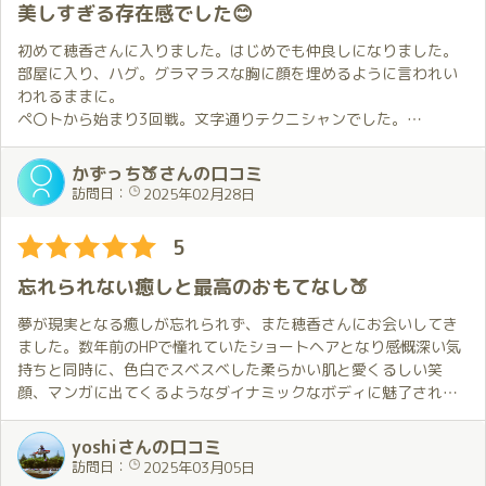
琥珀の豪華なお部屋で幸せに包まれて過ごす時間は本当に素晴ら
からのハグ🤗、それだけでその後の幸せな時間を想像して興奮が
美しすぎる存在感でした😊
しかったです。
止まりません😤。
いつも優しく寄り添ってくれる穂香さんは素敵な方で、出会えた
初めて穂香さんに入りました。はじめでも仲良しになりました。
ことにとても感謝しています。
今回は特にプレイでのリクエストはしていないので基本ほのかさ
部屋に入り、ハグ。グラマラスな胸に顔を埋めるように言われい
んにお任せだったのですが、こちらの要望をさりげなく感じ取っ
われるままに。
優しくて美人で可愛い穂香さんと琥珀という素晴らしい場所でお
てくれて大変至福の時間でした😄。
ペ〇トから始まり3回戦。文字通りテクニシャンでした。
会いできることを嬉しく思います。
エ〇チはお上手ですが、性格は極めて良く、真面目でした。
来月の予約もお願いしているのでその日を楽しみにしています。
今回特に驚いたのは、Bットでのプレイ中に自分が好きな体勢に導
話も面白く楽しませていただきました。
かずっち🍑さんの口コミ
いてくれた事でした🤔。
お風呂に入り、温泉地♨️に来たような錯覚に陥りました。
訪問日：
2025年02月28日
その事に興奮が更に上がり無我夢中になってしまいました😍。
あっという間の②時間でした。また、お会いしたいです❤️
それとMットでのプレイ中にマッサージをしてくれました😊。
5
特にお願いした訳ではありませんが、こちらの何かを察してくれ
たのだと思います。
忘れられない癒しと最高のおもてなし🍑
その後最初より元気になった事にビックリ😲。
ただそんな時に限ってフィニッシュ出来ず😭。
夢が現実となる癒しが忘れられず、また穂香さんにお会いしてき
それでもほのかさんは優しく声を掛けてくれました🥰。
ました。数年前のHPで憧れていたショートヘアとなり感慨深い気
持ちと同時に、色白でスベスベした柔らかい肌と愛くるしい笑
プレイの合間は相変わらずの雰囲気で、ついつい色々とお話しし
顔、マンガに出てくるようなダイナミックなボディに魅了されま
ちゃいました😊。
した。
そのせいで最後ちょっとバタバタしちゃいましたが😓。
その上、穂香さんの部屋にはドラちゃんや疲労回復する入浴剤、
yoshiさんの口コミ
ジェット・ミスト機能を持つシャワーヘッドなど様々なリラック
訪問日：
2025年03月05日
今回もあっという間に楽しい癒しの時間が過ぎていってしまいま
スできる特有の備品が整えられています。