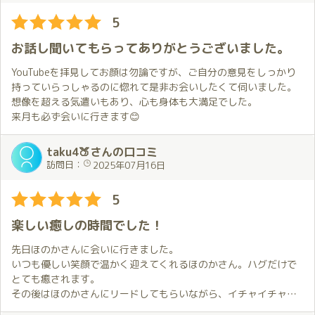
いろいろな場所でいろいろなことを楽しませてもらって、それだ
美しさと神々しさで稲妻にでも撃たれたように電流が走り、緊張
5
けでも十分なのに、ごはんもご一緒してもらって、最後はひざま
感が一気に高まり頭の中が真っ白に。
くら☺️
そんな私を察してか、会話の時間をしっかりと設けてくれたおか
お話し聞いてもらってありがとうございました。
げで、緊張の糸はゆっくりとほぐれ、夢のようなひとときの幕開
これをしあわせと言わずになんと言いましょう✨
けです。
YouTubeを拝見してお顔は勿論ですが、ご自分の意見をしっかり
これだからほのかちゃん詣はやめられないのです！
持っていらっしゃるのに惚れて是非お会いしたくて伺いました。
何も知らない私を優しく柔らかく妖艶に導いていただくなかで、
想像を超える気遣いもあり、心も身体も大満足でした。
互いのボルテージが徐々に上がってゆく心地よさを感じながら、
来月も必ず会いに行きます😊
無事卒◯へといざなっていただきました。
初めてでうまくいくかどうか分からない、という不安がありまし
taku4🍑さんの口コミ
たが、はっきり言って杞憂でした。数々の初めてをゆっくりと存
訪問日：
2025年07月16日
分に堪能させてもらえました。
5
私の直感に間違いはなかった、勇気を出して来てよかった、そう
思わせてくれる方と出会えたことは奇跡です。
楽しい癒しの時間でした！
かけがえのない時間をありがとうございました。また会える日を
楽しみに❤️
先日ほのかさんに会いに行きました。
いつも優しい笑顔で温かく迎えてくれるほのかさん。ハグだけで
とても癒されます。
その後はほのかさんにリードしてもらいながら、イチャイチャか
ら濃厚な洗い場まで、あっという間の時間を楽しく過ごすことが