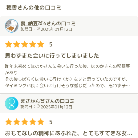
穂香さんの他の口コミ
裏_納豆🍑⭐さんの口コミ
訪問日：
2025年01月12日
5
思わずまた会いに行ってしまいました
昨年末初めてほのかさんに会いに行った後、ほのかさんの移籍等
があり
その後しばらくは会いに行け（か）ないと思っていたのですが、
タイミングが良く会いに行けそうな感じだったので、思わず予約
を入れて
いました。
まさかん🍑さんの口コミ
訪問日：
2025年01月12日
ほのかさんが移籍された琥珀さんがある川崎は全く土地勘が無い
ので、
5
今回は往復とも送迎を利用させてもらいました。
送迎も含め、スタッフさんの応対は素晴らしかったです。
おもてなしの精神にあふれた、とてもすてきな女性です。