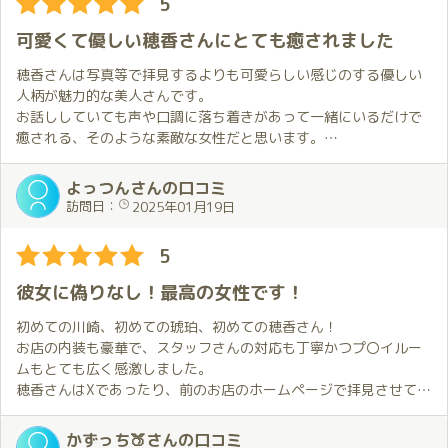
5
今年も最高のスタートを切ることが出来ました。今年もいい１年
これからも贔屓にさせていただきます。
になりそうです✨
可愛くて優しい穂香さんにとても癒されました
(追伸)
穂香さんは写真等で拝見するよりも可愛らしい感じのする優しい
ほのかちゃんはとてもきれいな方で、ちょっと近寄りがたい印象
人柄が魅力的な美人さんです。
を持つ人もいるかもしれませんが、気さくでおもてなしの精神に
お話ししていても声や口調に落ち着きがあって一緒にいるだけで
あふれています💕
癒される、そのような素敵な女性だと思います。
ちょっとしたふれあいの中からその日の調子を見極め、その時の
最高の悦びを得られるようにしてくれているような気がします。
穂香さんのお部屋での対応は非常に素晴らしいです。
よっつんさんの口コミ
強くお勧めしたいけど、あまり皆に知られたくない、そんな女性
穂香さんに全てお任せしても特にリクエストする必要を感じるこ
訪問日：
2025年01月19日
です💕
とはなく、とても楽しい時間を過ごすことが出来ました。
容姿や技術のレベルが高いだけでなく、一緒に過ごす時間が良い
5
ものになるように考えてくれる方で、お会いすると大切にしても
らえていることを実感します。
彼女に偽りなし！最高の女性です！
お部屋に着くと軽くお話しをしながら自然な感じで優しくハグと
キスをしてくれたのですが、それだけで幸せな気持ちになりまし
初めての川崎、初めての琥珀、初めての穂香さん！
た。
お店の内装も豪華で、スタッフさんの対応も丁寧かつプ〇イルー
休憩時間を含めて様々な配慮をされており、ホスピタリティが非
ムもとても広く感激しました。
常に高い女性で最高級店に相応しいと感じます。
穂香さんはXであったり、前のお店のホームページで拝見させてい
ただいており、穂香さんをイメージしていました。実際にお会い
広くて豪華なお部屋で穂香さんと過ごす時間は何事にも代えがた
して話しをするとまさに、イメージ通りで、美しさ然り、スタイ
かずっち🍑さんの口コミ