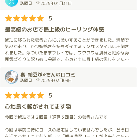
い幸せな時間でした。
ルの良さ、当方の大好きなオッ〇イも形の良さとても素晴らしか
訪問日：
2025年01月31日
これからも穂香さんにお会いできる日を楽しみにしています。
ったです。プレイの方も軽いトークから、オッ〇イを堪能させて
もらい、そして、急な要望でしたが、コスプレもしてもらい、い
5
ざベ〇ト、イチャイチャプレイで、息子も異常に興奮してしま
い、69からの交わり、バ〇クと正〇位で攻めさせていただき、穂
最高級のお店で最上級のヒーリング体感
香さんも気持ちよくなっていただき、こちらも大満足でした。
最後は、マ〇トプレイですが、マッサージや穂香さんの動きが天
琥珀に移られた穂香さんにお会いすることができました。清楚で
上の鏡で見えるので、興奮が止まりません！マ〇トの上でも騎〇
気品があり、かつ妖艶さを持ちダイナミックなスタイルに圧倒さ
位で交わり、フィニッシュとなりました。
れました。浮ついたままプレイでは、フワフワな肌質と絶妙な雰
穂香さんは、おしゃべり、包容力、何といっても容姿が最高で、
囲気づくりに双方敬う会話で、心身ともに最上級の癒しをいただ
男を満足させてくれる女性です！
き大満足、素敵な時間でした。美貌美尻好きで雰囲気を楽しみた
穂香さんからのプレゼントも依頼していたものをいただき大満足
い自分には絶妙にマッチしてしまいます。このようなことを好む
裏_納豆🍑⭐さんの口コミ
で、宝物になりました。
方にはぜひお勧めしたいキャストです。
訪問日：
2025年02月08日
次も穂香さん一択で色んな体位を試してみたいと思います！四国
お店の入り口から高級ホテルに負けない作り、客室は宮殿のよ
の遠方から会いにいった甲斐がありました。ホントに大満足でし
うな豪華な広いお部屋で清潔に備品が整えられていて、この空間
5
た！
でのサービスは最高級のSQCAの高さを感じます。この機会をまた
得られるよう、日常に戻り頑張ります。
心地良く転がされてます🥰
今回で琥珀では２回目（通算３回目）の穂香さんです。
今回は事前に特にコースの指定はしていませんでしたが、会う日
を迎えるちょっと前に新しい「琥珀満喫コース」が出来たのを知