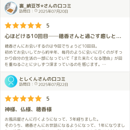
できました。
裏_納豆🍑⭐さんの口コミ
合間の会話の時間も心地良くて、一年前のことをほのかさんが覚
訪問日：
2025年07月20日
えてくれていて凄く嬉しい気持ちになれました。
5
今月はほのかさんの誕生月。お祝いは言えましたが、ほのかさん
から、全身に癒やしをたくさんいただいた時間になりました。ま
心ほどける10回目──穂香さんと過ごす癒しと色香の2枠時間
た会いに行きます!
穂香さんにお会いするのは今回でちょうど10回目。
スタッフの皆様も、電話から送迎までいつも丁寧に対応していた
初めてお会いしてから約半年、毎月のように会いに行くのがすっ
だきありがとうございました。
かり自分の生活の一部になっていて「また来たくなる理由」が回
を重ねるごとに少しずつ深まっているのを感じます。
そんな節目の今回は穂香さんのお誕生月という特別なタイミン
グ。
としくんさんの口コミ
少しでもゆっくり過ごしたいと思い、２枠のロングコースで予約
訪問日：
2025年07月22日
しました。
5
階段で出迎えてくれた穂香さんはリクエストしていた浴衣姿で登
場。
神様、仏様、穂香様
しかも、その浴衣が穂香さんカラーで彼女らしい優しさや柔らか
さが一層際立って見えました。
お風呂屋さんに行くようになって、3年経ちました。
笑顔で出迎えてくれた瞬間から既に癒しは始まっていたような気
そのうち、穂香さんにお世話になるようになって、1年になりまし