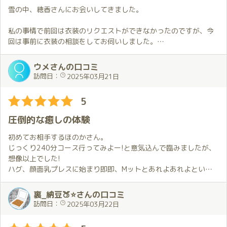
そして部屋に入ると熱い抱擁。
雪の中、穂香さんにお会いしてきました。
僕はこれが大好きで、このために行っていると言ってもいいくら
い💕
私の事情で前回は衣装のリクエストができなかったのですが、今
ギュッとしてもらうと自分が浄化されていく気がするんだよね❗️
回は事前に衣装の相談をしてお伺いしました。
ほのかちゃんには本当に癒されてます😊
新しくYouTubeを始めたこともあって忙しいはずなのにリクエス
そして、その後はあんなことやこんなこと。今回は僕に花粉症の
トに快く対応していただけました。
ウメさんの口コミ
気配を感じたのか、所々で気遣いをしてくれました。そのおもて
試してみたいことがあったので先月とは少し違う感じの私服をお
訪問日：
2025年03月21日
なしがまたうれしい💕
願いしたのですが希望した通りの衣装で嬉しかったです。
また、最近頑張ってるYouTubeの話などおしゃべりも楽しかっ
5
た。
寒い日だからなのか、この日の穂香さんの手はいつもより温かく
毎回のことですが、本当に充実した時間でした。
感じました。
圧倒的な癒しの体験
私服の可愛い穂香さんが温かい手で優しくハグしてくれるととて
２月３月は推し活三昧でした。
も幸せな気持ちで満たされます。
初めてお相手するほのかさん。
ライヴにお笑い、そしてほのかちゃん💕
そのようなこともあって今回は最初に案内してくれた場所から移
じっくり240分コース行ってみよー!と意気込んで臨みましたが、
推しと同じ空間でいることは至上の喜びです。なかでも、ほのか
動できないまま…。
想像以上でした!
ちゃんは触れることが出来る推し✨僕の一押しです✨✨
ハグ、顔面乳プレスに始まり即即、Mットとあれよあれよという
毎回思いますが、本当に貴重で、出会えたことが本当にありがた
お伺いした日は東京で雪が降るような天候でしたが、穂香さんの
間に昇天の連続。
いし、感謝したい💕
様々な気遣いで快適に過ごすことが出来ました。
軽く休憩をはさんだ後はほのかさんによるク〇ニ、手〇ン講座を
裏_納豆🍑⭐さんの口コミ
これからも推し続けることを誓います✨
技術もホスピタリティも素晴らしい穂香さんと一緒に過ごす時間
はじめ、私がやりたかったあらゆる体制、プ〇イにともにチャレ
訪問日：
2025年03月22日
は楽しくて本当に特別です。
ンジしてくださり、とてもホスピタリティにあふれた方だな～と
お伺いする度に穂香さんとお会いできてよかったと感じます。
感じて更に昇天。