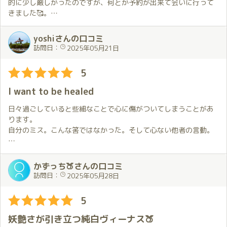
応に変化をつけてくれます。
的に少し厳しかったのですが、何とか予約が出来て会いに行って
この日はゆったりとしたワンピースならではのちょっと変わった
きました🥰。
感じも織り交ぜた進め方でとても楽しかったです。
最初の場所で…ということが何回か続いていたので早めに移動す
今回の衣装は最初は別なものをと思っていたのですが、エック
yoshiさんの口コミ
るようにしてくれました。
スの投稿（ミューツー）を見てそちらをお願いしました😊。
訪問日：
2025年05月21日
前回までのことも踏まえて色々と楽しんでもらおうとしているこ
お出迎えでその姿を見て投稿通りの正面姿にカッコ良い👍と思
とをお会いする度に感じています。
ったのと同時に、投稿では見えなかった後ろ姿にちょっとドキッ
5
特別なお願いをしなくても私の好きなことに合わせてくれるので
としちゃいました😍。
穂香さんとの時間はいつも幸せな気持ちで満たされます。
I want to be healed
お部屋の中での穂香さんとの時間はちょっと恥ずかしいので書
この日はお伺いするまでに時間があったのでお渡ししたいと思っ
きません。
日々過ごしていると些細なことで心に傷がついてしまうことがあ
ていたものを準備することも出来ました。
今回も基本穂香さんにお任せだったのですが、いつも通り（以上
ります。
少し遅い時間に毎回お会いすることが私の都合で難しいので良い
かも💕）のホスピタリティで快楽と癒しをいただきました😍。
自分のミス。こんな筈ではなかった。そして心ない他者の言動。
機会になりました。
毎回思いますが、今回もあっという間に時間が過ぎていってしま
いました😭。
わたしにとって、そんな心の傷にいつもそっと寄り添ってくれる
階段でお別れするときまで優しく丁寧に対応してくれる穂香さん
のがあなたです。
かずっち🍑さんの口コミ
は本当に素敵な方だと思います。
お別れの時のハグとキスがとても切なく感じて、またすぐにで
訪問日：
2025年05月28日
次回は6月ですが少し短い間隔でお会いすることになる予定です。
も穂香さんに会いたいと思ったのでした😢。
わたしから心の傷について言葉にしてお伝えしたことはありませ
お見送りの時振り返ると自分の姿が見えなくなるまで手を振っ
んが、恐らくこちらの雰囲気であなたにはわかるのでしょう。
5
てくれているのを見て、愛おしい気持ちになってしまいました
💘。
お会いした後はいつもより少し上を向いて歩けます。
妖艶さが引き立つ純白ヴィーナス🍑