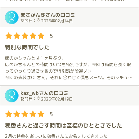
り、直前ではありましたがそれをお願いしました。
まさかん🍑さんの口コミ
今回衣装のリクエストは、前回の私服と打って変わって「バニー
訪問日：
2025年02月14日
🐇」をお願いしたのですが、ご対面した時には良い意味で自分の
想像を裏切られました😁。
5
「琥珀満喫コース」ですが、穂香さん御本人の説明にある通り、
特別な時間でした
琥珀の広いお部屋の色んな場所でチャレンジさせてもらいまし
た。
ほのかちゃんとは１ヶ月ぶり。
穂香さんの説明が強気だったのでちょっと不安な気持ちになりま
ほのかちゃんとの時間はいつも特別ですが、今回は時間を長く取
したが、お陰様で全て無事フィニッシュする事が出来ました😌。
ってゆっくり過ごせるので特別感が段違い✨
今回の衣装はOLさん。それに合わせて僕もスーツ。そのシチュエ
プレイ中の穂香さんはご対面した時の明るく清楚な感じと違い、
ーションだけでも最高なのに、ほのかちゃんの豊満な身体で衣装
かなり妖艶でそれを見ているだけで興奮が止まりませんでした
はピチピチ😍これはもう盛り上がるしかないでしょう❗️
kaz_wbさんの口コミ
😍。
部屋に入った直後から、コンプライアンス無視の展開になだれ込
訪問日：
2025年02月19日
穂香さんは自分を「お話好き」認定してくれていますが、それは
んでしまいました💕
穂香さんが自分が話しやすくなる空気を上手く作ってくれている
時間に余裕があるので、いろいろなことを楽しみました。あんな
5
からだと思います。
ことやこんなこともしたし、一緒にごはん食べながらおしゃべり
それと穂香さんは自分の話した事やSNS等で発信した事を把握し
もたくさんしたし、本当にしあわせな時間でした。
穂香さんと過ごす時間は至福のひとときでした
ていて、ちゃんとそれに対応してくれるのが凄いです😲。
でも、なによりうれしかったのは、ほのかちゃんが終始楽しそう
にしてくれたこと。独りよがりかもしれませんが、信頼関係が深
2月の特典を楽しみに穂香さんにお会いしてきました。