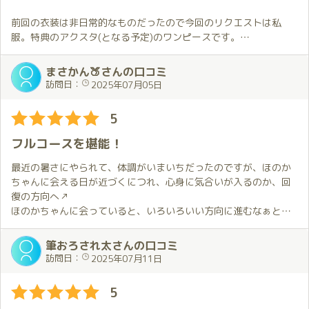
ので、今から楽しみです😆。
前回の衣装は非日常的なものだったので今回のリクエストは私
服。特典のアクスタ(となる予定)のワンピースです。
夏らしさが感じられるワンピースは触り心地がとても良くて前回
とは違ったかたちで楽しませてもらいました。
まさかん🍑さんの口コミ
穂香さんのワンピース姿はいつ見ても素敵です。
訪問日：
2025年07月05日
この日は穂香さんに全てお任せ。
5
私から要望をお伝えしないときには穂香さんが私の反応に合わせ
てくれます。
フルコースを堪能！
穂香さんの対応は技術的に優れていること以上にそのときの気持
ちに合っていることが本当に素晴らしい…
最近の暑さにやられて、体調がいまいちだったのですが、ほのか
そのような状況で一緒に過ごす時間を穂香さんがとても自然な感
ちゃんに会える日が近づくにつれ、心身に気合いが入るのか、回
じで楽しそうにしてくれるので最初のハグから終始幸せな気持ち
復の方向へ↗️
に。
ほのかちゃんに会っていると、いろいろいい方向に進むなぁと思
誕生月限定での内容も昨年以上に楽しむことが出来て嬉しかった
う今日このごろです。
です。
筆おろされ太さんの口コミ
というわけで、１ヶ月ぶりの出会い💕
訪問日：
2025年07月11日
前回お会いした次の日曜から穂香さんの定期配信が始まりまし
今回はほのかちゃんの誕生月ということで、久しぶりの２枠
た。
のんびりいろいろなことが出来るので、期待でいっぱいです😊
5
定期配信に参加するのも楽しいのですが実際にお会いして直接お