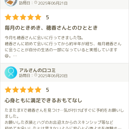
められなかったけど穂香さんが気を利かせてくれました。ちょっ
２日前の配信でも、画面越しとはいえ目が合って(合った気がし
訪問日：
2025年06月21日
としたサプライズです。
て)、準備は万端！期待は膨らむばかりです
よくリクエストしている私服とは全く違う感じの非日常的な衣装
5
は以前から気になっていたこともあって色々と楽しんでみまし
そして当日
た。
ほのかちゃんは相変わらずかわいい💕
毎月のときめき、穂香さんとのひととき
これは全く予想していなかったことで本当に嬉しかったです。穂
衣装はリクエストのオーバーオール
香さんの気遣いがとても素晴らしいことを改めて実感しました。
セクシーかつかわいい、完璧です✨
今月も穂香さんに会いに行ってきました🥰。
部屋に入ると熱い抱擁
穂香さんに初めて会いに行ってから約半年が経ち、毎月穂香さん
この日は初心者コースの話から私が苦手だと感じていることをお
何度も言いますが、僕は本当にこれが大好きで💕このために来て
に会うことが自分の生活の一部になっていると実感しています
伝えすることに。
ると言っても過言ではないくらい✨
😄。
その後、穂香さんがどうすればよいのかを実技を交えて教えてく
この日も抱えていたモヤモヤがすべて飛んで行くのを感じます🛫
れることになるのですが非常に分かりやすくてすぐに理解できま
今回は前回最後まで迷ったマイクロビキニ👙にしてみました。
アルさんの口コミ
した。
ここからは二人の世界💕
穂香さんのグラマラスなスタイルが一層強調されて、素敵だった
訪問日：
2025年06月20日
意識や姿勢を少し変えるだけでも違いがあることを体感できたの
ほのかちゃんのおもてなしは毎回違いますが、今回は僕の苦手の
と思います😆。
が面白かったです。穂香さんの初心者コースが人気なのも納得で
克服回。
5
す。
以前僕が話したことや初めて会った時の出来事を覚えててくれて
穂香さんに初めてお会いしてからもうすぐ半年が経ちますが、出
優しく教えてくれるので気になる方は是非体験してみて欲しいと
るんだろうなとは思うけど、とても自然な流れでその方向に。
迎えてもらう度にドキドキしてしまいます…😥。
心身ともに満足できるおもてなし
思います。
結果は、１つは僕のコンディション不良やリトルまさかんが邪魔
でも、お出迎えの時から手を繋いでお部屋に案内してもらい、軽
をして仕切り直しとなりましたが😖もう１つは完璧に成し遂げら
く話しながらその間にドキドキがワクワクに変わっていくのを感
たまたまXで穂香さんを見つけ…気が付けばすぐに予約をお願いし
今回も最後まで目一杯楽しませてもらえて幸せな時間でした。
れて見事克服🎉
じました🤩。
ました。
次回は7月。穂香さんの誕生月です。
それにしても、鏡はすごいわ✨
お願いした衣装とハグのお出迎えからのスキンシップ等など
特典もあるので今から楽しみにしています。
盛り上がるには本当に効果的🔥
お部屋に案内された時、自分の好きなものが置いてあったのを見
初めてお会いしたとは思えないように安心と心地よさを体験させ