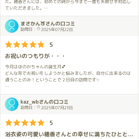
がします。
た。穂香さんには、初めての時から今まで一度も失敗せず対応し
部屋に入ってすぐのハグもいつも通りふんわりと温かくて言葉に
ていただきました。
しなくても安心感が伝わってきます。
そして今回、3年でようやく最終目標に到達することができまし
変わらない穂香さんの空気感に心がすっと落ち着いていくのを感
た。これもひとえに穂香様のお陰だと思っております。本当にあ
まさかん🍑さんの口コミ
じました。
りがとうございました。これからも穂香様一筋、贔屓にしていき
訪問日：
2025年07月22日
ますので、どうぞよろしくお願い申し上げます。
時間に余裕がある分、今回の会話はいつもより少し深くゆったり
5
としたものでした。
近況報告や何気ない笑い話を交わしながらの空気感が本当に心地
お祝いのつもりが・・・
よく、気を張らずに自然体でいられることが何よりの癒しです。
でもそれだけでなく今回は少し重めの話題をする場面もありまし
今月はほのかちゃんの誕生月💕
た。
どんな形でお祝いをしようかと悩みましたが、自分に出来るのは
普段なら人に話さないような感情や弱さも穂香さんにはなぜか自
通うことのみ！ということで２日目の訪問です✨
然と話せてしまいます。
そんな時彼女は無理に答えを出そうとはせず、穏やかなまま話を
前回からは10日ぶり。
受け止めてくれます。
いつもよりインターバルが短いから、会えない期間も我慢できる
kaz_wbさんの口コミ
その姿勢に静かに寄り添ってもらっているような気持ちになり、
かなと思いましたが、これが思った以上に苦行でした😖
訪問日：
2025年07月23日
言葉以上の安心感をもらえました。
会いたくて仕方ない💕
YouTubeの配信でガス抜きをし、配信日以外は前回もらったアク
5
途中、穂香さんカラーのドレスに着替えてくれたのも印象的でし
スタを眺めて気を紛らす日々でした。
た。
浴衣姿の可愛い穂香さんとの幸せに満ちたひとときでした
実は自分がこの日を迎える数日前、ドレス姿の写真を見て「浴衣
そして当日。