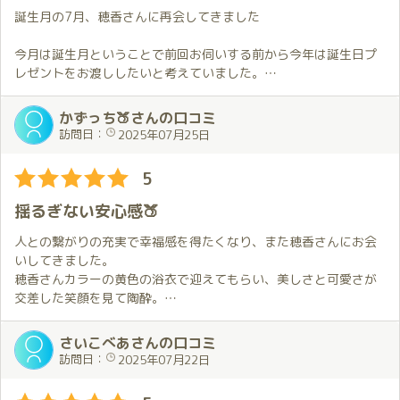
姿と迷ってしまった」と言ったのを彼女が察してくれたのかもし
今回は夜にしたので１日が長かった😖
誕生月の7月、穂香さんに再会してきました
れません。
正直気もそぞろでしたが、ほのかちゃんに労ってほしかったの
あえて雰囲気を変えてくれたその気遣いがとても嬉しく何気ない
で、しっかり働いて川崎へ🚋
今月は誕生月ということで前回お伺いする前から今年は誕生日プ
ようでいてしっかりと心に届く優しさでした。
レゼントをお渡ししたいと考えていました。
しっとりとした雰囲気のドレスは先ほどまでの和の癒しとはまた
今日の衣装はメイドさん💕
何を贈るのが良いのかを決めることが難しくて最終的にはギフト
違った魅力があって、同じ「穂香さん」なのにまるで別人のよ
仕事終わりの疲れた身体には最適だし、
カードになりがちなのですが、今回は無事お渡しすることが出来
かずっち🍑さんの口コミ
う。
日記で見たのがすごく可愛かったのでリクエストしたのですが、
ました。
訪問日：
2025年07月25日
そのギャップにドキッとさせられつつも、彼女の持つ多面的な魅
これはすごかった✨
事前に教えてもらったお店でどれにするかを考える時間も楽し
力を改めて感じることができました。
すごくかわいいし、予想してなかったセクシーさにビックリ😍
く、お部屋に着いてお渡ししたときに穂香さんが喜んでくれたの
5
１度試してください。本当におすすめです💕
がとても嬉しかったです。
プレイが始まると穂香さんのもう一つの顔が垣間見えます。
今回は一人で選んだのですが一緒に選ぶ機会があればいいなと思
揺るぎない安心感🍑
普段のふんわりした癒し系の雰囲気とは違いどこか色っぽく柔ら
部屋に入ると「お疲れさま💕」という言葉とともに熱い抱擁。
います。
かな所作の中に秘めた艶やかさがふっと現れる瞬間があって、毎
疲れが飛ぶのを実感します。
人との繋がりの充実で幸福感を得たくなり、また穂香さんにお会
回そのギャップに驚かされます。
そして、その後は二人の世界。
この日は夏らしく浴衣をリクエスト。
いしてきました。
本当は自分からも色々してみたいという気持ちもあるのですが、
ほのかメイドに労ってもらい至福の時間でした✨
配信やSNSで拝見する衣装はどれも魅力的なのですが、その中で
穂香さんカラーの黄色の浴衣で迎えてもらい、美しさと可愛さが
穂香さんの心地良いリードにすっかり身を委ねてしまい気付けば
今回もいろいろなことをしてもらったなぁ☺️
最も気になっていた衣装です。
交差した笑顔を見て陶酔。
全てを任せてしまっている。
疲れているのに元気にしてもらって、そしてスッキリ🎉
昨年は誕生月の期間限定衣装になっていたので誕生月には再度リ
温かみのある雰囲気と穏やかな会話や個別に準備して聴かせてく
それでもどこか満たされている自分がいて、ただ穂香さんの隣に
ほのかちゃんの誕生月のお祝いなのに、僕がお祝いされたみたい
クエストしたいとずっと考えていました。
れる音楽で心がほぐれ、
さいこべあさんの口コミ
いるだけでいい、そんな安心感に包まれるのです。
にしあわせな気持ちに包まれました🎉
少し条件があるものの今年もリクエスト出来るということでお願
美肌で魅力あるダイナミックボディでの丁寧なサービスで底なし
訪問日：
2025年07月22日
いすることに。
沼に落ちていくような感覚。
今回は出前ですが初めて本格的な食事を一緒に楽しむ事も出来ま
ほのかちゃんからのお返しは最高のおもてなし✨✨
昨年とは異なる色合いと雰囲気の浴衣が良く合っていて、笑顔で
限られた時間いっぱい、優しくそっと癒しを与えてくれる穂香さ