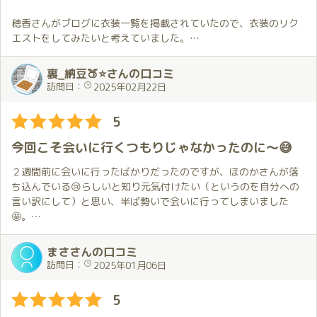
この文章で穂香さんの魅力が伝わったか不安ですが、穂香さんの
まったような気がしました。
事は気になっているが会いに行く勇気が出ない方は是非会いに行
穂香さんがブログに衣装一覧を掲載されていたので、衣装のリク
ってほしいなと思います。
そして、それに花を添えているのが、琥珀の豪勢な部屋✨
エストをしてみたいと考えていました。
壁や天井が鏡張りで、さまざまな角度からほのかちゃんを見るこ
リクエストするなら私服がいいなと考えてはいたのですが、お願
とが出来てたのしいし、広いのに暖かい。
いする時間が取れないから次回の楽しみにするしかないのかな…
裏_納豆🍑⭐さんの口コミ
まさに非日常を堪能できる空間だなと思いました。(鏡は自分の乱
と思いながら当日を迎えました。
訪問日：
2025年02月22日
れてる姿も見えてしまい、その点は興醒めですが😓)
そのような状況であったのでドレス姿の穂香さんを想定していま
5
とにかく、今回もとてもすてきな時間でした✨
した。しかし、私の予想に反して、この日の穂香さんは私服でし
ほのかちゃん💕本当にありがとう😊
た。
今回こそ会いに行くつもりじゃなかったのに～😅
毎回とはいきませんが、長い時間はアリです！
事前にお話し出来なかったにもかかわらず、穂香さんが以前に私
服をリクエストしたときのことを思い出して私の好きな服を選ん
２週間前に会いに行ったばかりだったのですが、ほのかさんが落
でくれていました。
ち込んでいる😢らしいと知り元気付けたい（というのを自分への
全く予想していなかった私服の穂香さんにお会い出来てとても嬉
言い訳にして）と思い、半ば勢いで会いに行ってしまいました
しかったです。
🤩。
この出来事に加えてブログやSNSを見る時間もなかなか取れなか
今回も衣装のリクエストをしましたが、ちょっとマニアック過ぎ
まささんの口コミ
ったこともあり、お会い出来たことが嬉しくてお部屋に着いたと
てお持ちでは無かったのですが似た様なもので対応してくれまし
訪問日：
2025年01月06日
きに普段よりも長くハグしていました。
た😆。
その後も穂香さんが私に合わせてくれるように何度もハグしてく
5
れたので、この上なく幸せな気持ちに。
御対面から手を引かれてお部屋への移動、そしてお部屋に入って