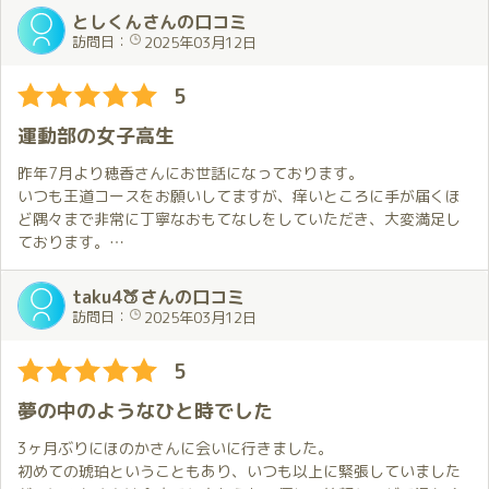
といわれ、お互いに素肌をめせ合いながら、愛を確かめて合いま
としくんさんの口コミ
した。彼女が上で、やっという間に私は天国に行ってしまいまし
訪問日：
2025年03月12日
た。たくさん近況をお互いに話しました。ほんとあっという間に
時間がすぎ、お別れの👄づけをし今日は終わりになりました😭
5
運動部の女子高生
昨年7月より穂香さんにお世話になっております。
いつも王道コースをお願いしてますが、痒いところに手が届くほ
ど隅々まで非常に丁寧なおもてなしをしていただき、大変満足し
ております。
最近、穂香さんは髪を切られたようですが、これがまた、ショー
トカット好きの自分にはどストライクな髪型で、22歳の女性には
taku4🍑さんの口コミ
失礼を承知で書かせていただきますが、まるで「運動部の女子高
訪問日：
2025年03月12日
生」のように可愛くて、食べちゃいたいくらいに惚れてしまいま
した。
5
これからも推していきたいと思います。
夢の中のようなひと時でした
3ヶ月ぶりにほのかさんに会いに行きました。
初めての琥珀ということもあり、いつも以上に緊張していました