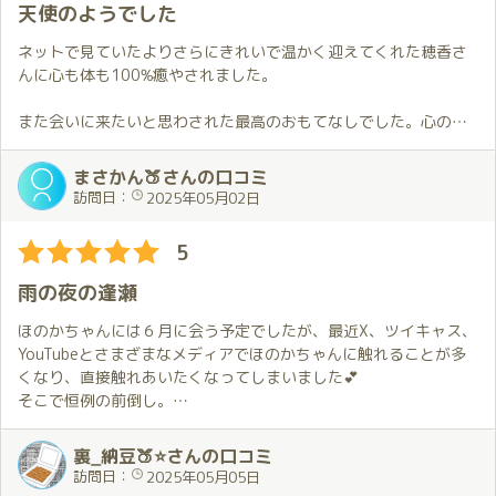
時間が取れるときには2枠でお伺いする機会をまた作りたいと思い
り自分好みになっている気がしました😂。
天使のようでした
ます。
自分的には穂香さんのSNS等で発信しているイメージとお部屋の
ネットで見ていたよりさらにきれいで温かく迎えてくれた穂香さ
5月の予定もお伝えすることが出来たので次にお会い出来る日を楽
中でイチャイチャしている時の穂香さんのギャップに益々興奮し
んに心も体も100%癒やされました。
しみにしています。
ちゃいました😍。
また会いに来たいと思わされた最高のおもてなしでした。心の中
ただ２回目のチャレンジでは自分の不甲斐なさのせいで穂香さん
に自分で立てたハードルに邪魔されないでそのハードルを片付け
に御迷惑を掛けてしまいましたが…😭。
て踏み出すことがとても大切と実感しました。
まさかん🍑さんの口コミ
訪問日：
2025年05月02日
また、お会いする度に自分の事を知ってくれようとしてくれる事
が穂香さんの端々から感じられて、穂香さんとの距離が縮まった
5
気がして嬉しい気持ちになりました😆。
雨の夜の逢瀬
次にお会いするお約束はしてあるので、今からお会い出来るのが
楽しみです🤩。
ほのかちゃんには６月に会う予定でしたが、最近X、ツイキャス、
YouTubeとさまざまなメディアでほのかちゃんに触れることが多
くなり、直接触れあいたくなってしまいました💕
そこで恒例の前倒し。
今回は、いつもと違う経験がしたかったのとスーツ姿をまた褒め
裏_納豆🍑⭐さんの口コミ
てもらいたいという不埒な理由から夜を選択🌃✨
訪問日：
2025年05月05日
１日働いた後で大丈夫？とは思いましたが、ほのかちゃんとなら