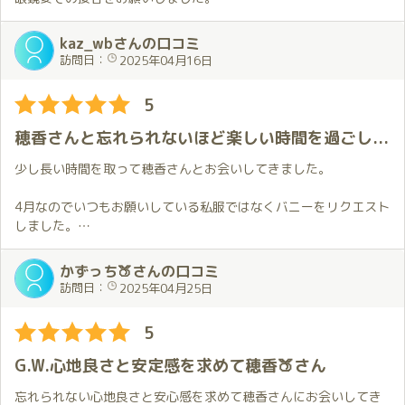
前にも書きましたが、本当にこの瞬間が大好きで、今日はそれを
お会いして部屋に入ってからコンタクトレンズを外されて、ドラ
再確認！
ちゃん柄の眼鏡をおかけいただきましたが、眼鏡フェチの自分に
kaz_wbさんの口コミ
日々のモヤモヤした感じがスッと消えていく感じ。まさにオアシ
とってこれ以上はないぐらい素敵なお姿で、改めて穂香さん一筋
訪問日：
2025年04月16日
スですね🌴
で通うことを心に誓ったのでした。
眼鏡女子がお好きなら、穂香さんの最終で伺うことをお勧めいた
5
後は２人の世界💕
します。
ほのかちゃんは髪が前より短くなっていて、可愛さに磨きがかか
穂香さんと忘れられないほど楽しい時間を過ごしてきました
ってた✨
おもてなしもいつも以上に絶品で、かわいいと気持ちいいが交互
少し長い時間を取って穂香さんとお会いしてきました。
に来て、気持ちも身体もついていけません。
でも、それが本当にいい😍
4月なのでいつもお願いしている私服ではなくバニーをリクエスト
しました。
身体は新年度の仕事で疲れてるのに、マッサージの効果でいつも
写真では拝見していた衣装なので何となく知っている感じでいま
以上に元気になり↗️本当に充実した時間を過ごしました✨
したが、思っていたよりもハグしたときの感触が良く温かいのが
かずっち🍑さんの口コミ
さすがに終わった後はぐったりで、帰りの電車では気絶してまし
意外でした。
訪問日：
2025年04月25日
た。
バニー姿を見ながら階段を上がるのは初めてで新鮮な感じがあっ
て楽しかったです。
5
最近ではYouTubeにも活動の場を拡げ、そこでも100万回超再生
私服のリクエストが多かったのですが今回のように私服以外も試
と大活躍のほのかちゃん✨
してみたいと思いました。
G.W.心地良さと安定感を求めて穂香🍑さん
近寄りがたい印象を持つ方もいると思いますが、本当に気さく
で、おもてなし精神にあふれた魅力的な女性です💕
バニー姿を楽しみながらお部屋に着くと穂香さんがこれまでより
忘れられない心地良さと安心感を求めて穂香さんにお会いしてき