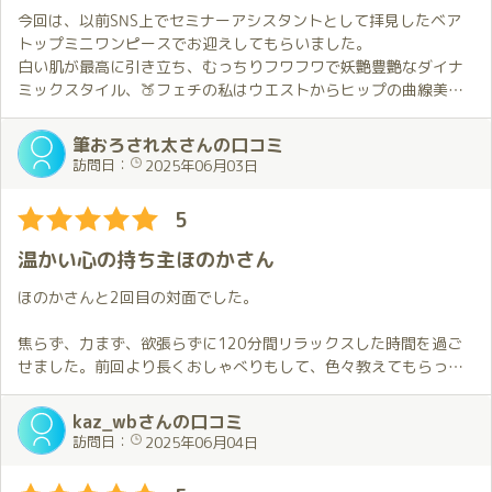
一度穂香さんとお会いすればその素晴らしさに魅了される事請
これまでありがとう。
今回は、以前SNS上でセミナーアシスタントとして拝見したベア
け合いです🤩。
そして、これからもよろしく。
トップミニワンピースでお迎えしてもらいました。
白い肌が最高に引き立ち、むっちりフワフワで妖艶豊艶なダイナ
P.S.
ミックスタイル、🍑フェチの私はウエストからヒップの曲線美に
今回いつも以上に穂香さんと過ごした時間の余韻に浸っていた
脳殺状態のまま、限られた時間いっぱいのおもてなしと心遣いを
のか、帰路中にちょっとしたハプニングがありましたとさ…😦。
感じる会話で最高の癒しを堪能しました。
筆おろされ太さんの口コミ
筆職人を名乗る穂香さんですが、お会いすると不思議な元気と安
訪問日：
2025年06月03日
定感を貰える女神！
豪華な部屋での夢空間のサービスが忘れられず、現実に帰っても
5
頑張り、またお会いしたくなる素敵な方です。
温かい心の持ち主ほのかさん
ほのかさんと2回目の対面でした。
焦らず、力まず、欲張らずに120分間リラックスした時間を過ご
せました。前回より長くおしゃべりもして、色々教えてもらった
りもして濃い時間を過ごせました。低めな声で聞き上手なところ
もほのかさんの魅力だと思います。
kaz_wbさんの口コミ
訪問日：
2025年06月04日