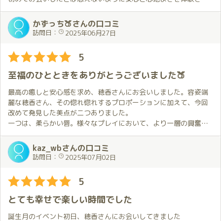
でも、それを巧みに使うほのかちゃんはもっとすごい！
て驚きました😲。
て頂くことができました。
穂香さんの細やかな気遣いがとても嬉しいです😆。
私自身、初めてではありましたが穂香さんが紹介している動画や
かずっち🍑さんの口コミ
ここで最初に戻りますが、結局のところ明確な答えは出ませんで
放送などのおかげで雰囲気に圧倒・緊張しすぎることなく、また
訪問日：
2025年06月27日
した。
その後のハグ🤗から始まるプレイについては書けないことが多い
穂香さんのおもてなしのおかげ様で無事にフィニッシュすること
ほのかちゃんはいつも相手のことを想い、行動してくれる。そし
ので、詳細は控えさせていただきます😅。
ができ気が付けば夢のような２時間があっという間にすぎてしま
5
て、それを毎回実感できるから、何度でも会いたくなるんでしょ
基本的に穂香さんにお任せしていますが、穂香さんには自分の好
いました。
う。
みがバレているようで、いつも瞬殺されてしまいます😣。
心も身体も気持ちよく満足と幸福を感じられる時間でした。
至福のひとときをありがとうございました🍑
今回も、僕が仕切り直しを決めるまで何度も応じてくれたし、う
特に洗い場でのプレイは、何度経験してもとても心地よく、毎回
またお会いしたくて、すぐに予約をお願いしました。来月がすご
まくいったら一緒に喜んでくれました、もう感謝しかないです😭
お願いしてしまいます🙏。
く楽しみです。
最高の癒しと安心感を求め、穂香さんにお会いしました。容姿端
ただ好きなんですね💕
麗な穂香さん、その惚れ惚れするプロポーションに加えて、今回
今回は、いつも以上に穂香さんとの会話が楽しく、近況報告から
改めて発見した美点が二つありました。
ほのかちゃんは最近XやYouTubeで活躍中✨
いろんな話をしました。
一つは、柔らかい唇。様々なプレイにおいて、より一層の興奮を
そんな女の子と１対１で逢えるんです💕
自分の些細な話を穂香さんは優しく聞いてくれて、穂香さんから
高めてくれる素晴らしい「武器」となります。
観て楽しむのもいいですが、やっぱりライブが一番だと思います❗️
もたくさん話してもらって…🙂。
二つめは、サービスの中で、疲労回復に効果的なツボを教えてい
kaz_wbさんの口コミ
ただいたことです。
訪問日：
2025年07月02日
楽しい時間はあっという間に過ぎ、部屋を出る際の最後のハグ🤗
限られた時間の中で、心ゆくまでリラックスし穏やかな時間を過
とキス💋では、お部屋での楽しい余韻と、またこれで終わりかと
ごすことで、心身ともに非常に心地よい感覚をいただきました。
5
いう寂しさが入り混じり、次回また穂香さんに会いたいという気
お会いするたびに、新たな心地よさに包まれるため、是非、多く
持ちが強くなりました💕。
の皆様にこの感動を味わっていただきたいと思います。
とても幸せで楽しい時間でした
誕生月イベントも企画されているとのこと、7月も是非お会いした
来月は穂香さんの誕生月ですが、次回の約束はもう済ませている
いです。
誕生月のイベント初日、穂香さんにお会いしてきました