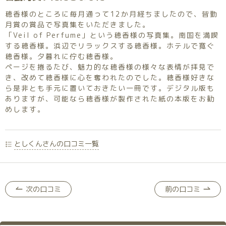
穂香様のところに毎月通って12か月経ちましたので、皆勤
月賞の賞品で写真集をいただきました。
「Veil of Perfume」という穂香様の写真集。南国を満喫
する穂香様。浜辺でリラックスする穂香様。ホテルで寛ぐ
穂香様。夕暮れに佇む穂香様。
ページを捲るたび、魅力的な穂香様の様々な表情が拝見で
き、改めて穂香様に心を奪われたのでした。穂香様好きな
ら是非とも手元に置いておきたい一冊です。デジタル版も
ありますが、可能なら穂香様が製作された紙の本版をお勧
めします。
としくんさんの口コミ一覧
次の口コミ
前の口コミ