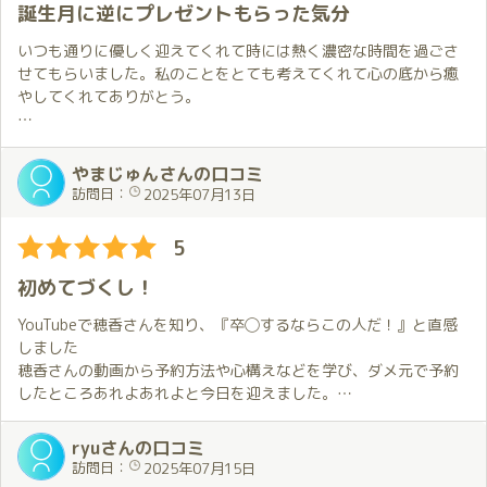
話しするのは特別。
今日の衣装は１年ぶりの浴衣👘
誕生月に逆にプレゼントもらった気分
多くの方が参加される配信では聞けなかったことをお話しできる
うちわを手に出迎えてくれたほのかちゃん💕
こともお伺いする際の楽しみの一つになると感じています。
淡い色の浴衣もすごく似合ってて、すごくかわいい😍
いつも通りに優しく迎えてくれて時には熱く濃密な時間を過ごさ
否が応でもテンションは上がります↗️
せてもらいました。私のことをとても考えてくれて心の底から癒
穂香さんの誕生月の初日にお会いすることができたことを嬉しく
やしてくれてありがとう。
思います。
部屋に入ると、再会を喜びあって熱い抱擁🔥
昨年お伺いしたときのことを覚えていてくれたこともとても嬉し
前にも書きましたが、僕にとっては待ちに待った瞬間✨
P.S.鏡の天井に映る自分の姿を見てこれはやせないとと実感(^^;)
かった…
この日もすべての疲れ、悩み、ストレスが今回はこの一瞬で飛ん
やまじゅんさんの口コミ
普段は月に一度ですが今月は特別な月なので7月中に再度お伺いす
で行くのを実感します。
訪問日：
2025年07月13日
る予定です。
これから何が起こるかな？
期待とかいろいろふくらんで来ます😍
5
そして、ここから先は２人の世界💕
初めてづくし！
ほのかちゃんのおもてなしは、１度として同じことはなく、いつ
も違って、いつもいいんだけど💯今回もいつにも増してよかっ
YouTubeで穂香さんを知り、『卒◯するならこの人だ！』と直感
た！
しました
穂香さんの動画から予約方法や心構えなどを学び、ダメ元で予約
僕がやりたいと言っていたこと、出来ることすべてに対応してく
したところあれよあれよと今日を迎えました。
れて、時間感覚が狂うくらい。しかも、その展開がとても自然
で、たっぷり楽しんだのに、えっ！まだ時間これしか経ってない
送迎の方、お店の方はとても丁寧な対応をして下さり、何もかも
ryuさんの口コミ
の？と感じるほどでした💕
初めてな私でもリラックス出来ました。
訪問日：
2025年07月15日
いざご対面の折、本物の穂香さんを目の当たりにした刹那、その