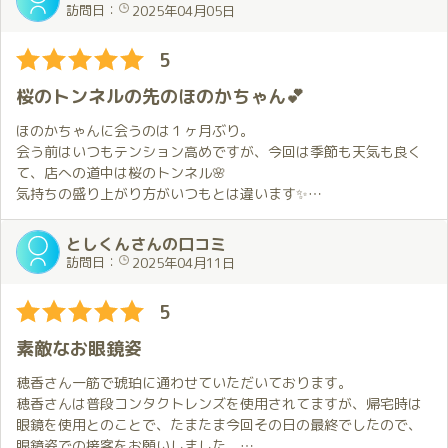
お会いした時からお別れの時まで終始恋人とのデートをしている
容姿端麗に重ねられた技とホスピタリティは、お会いする毎に妖
訪問日：
2025年04月05日
様な気持ちになりました😍。
艶さが進化、深化、真価を感じてしまいます。
今回もあっという間に時間が過ぎていきました😭。
進化していくさまは何度もお会いしたくなる所以なのかもしれま
5
せん。
次に会う約束はしてあるのでその日を楽しみに日々乗り切ってい
お店の入り口から待合室も高級感の中でゆったりでき、これから
桜のトンネルの先のほのかちゃん💕
こうと思います😄。
接客を受けるワクワク感を与えてくれる素敵なお店です。
また伺いたいです。
ほのかちゃんに会うのは１ヶ月ぶり。
会う前はいつもテンション高めですが、今回は季節も天気も良く
て、店への道中は桜のトンネル🌸
気持ちの盛り上がり方がいつもとは違います✨
しかも、そこを抜けて店に入ったら、そこにいるのはほのかちゃ
ん💕
としくんさんの口コミ
もう最高のシチュエーションです✨
訪問日：
2025年04月11日
今日のほのかちゃんはレースクイーン✨
5
これが僕の想像をはるかに超えたセクシーさで、目のやり場に困
るとはまさにこのこと。
素敵なお眼鏡姿
でも、反応が不審だったのか、ほのかちゃんからは「これじゃな
かった？」と聞かれてしまう始末。
穂香さん一筋で琥珀に通わせていただいております。
すいません😣ただ見惚れてただけです💕
穂香さんは普段コンタクトレンズを使用されてますが、帰宅時は
眼鏡を使用とのことで、たまたま今回その日の最終でしたので、
その後お部屋に入って、抱擁・・・
眼鏡姿での接客をお願いしました。