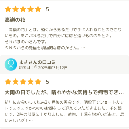
した。
雰囲気づくりと優しい会話でリラックス気分の中で、卓越した技
5
術とも感じるプ〇イサー〇スは最高のおもてなし！この余韻が忘
次回の予約は確保してあるので、その日を楽しみに次の事を考え
れられず何度もお会いしたい素敵なキャストさんです。
高嶺の花
ながら日々乗り切っていこうと思います。
客室には個々にトイレ、様々なアメニティも常備され清潔で広い
ホテルのような部屋での最高のサービスは、高いお値段に見合う
「高嶺の花」とは。遠くから見るだけで手に入れることのできな
価値を得ることができると思います。現実から逃避して、夢空間
いもの。あこがれるだけで自分にはほど遠いもののたとえ。
を感じることができる素敵なお店です。
それがほのかさんです。
ＳＮＳからの発信も積極的なほのかさん。
その内容は自身のアピールばかりではなく、少し秘密めいたほの
かさんのお仕事の裏話や他のキャストさんの情報など一般的な
まささんの口コミ
「キテネ」メインの営業垢とは趣が異なります。
訪問日：
2025年03月12日
一方、みなさんも当サイトの写真等でもご存じだと思いますが黒
髪ショートに吸い込まれるようなまなざし。最近開設された「Ｙ
5
ｏｕＴｕｂｅチャンネル」でも確認できる魅惑的なボイス。そし
て身体の線が全方位どこから見ても美しいまさに高嶺の花とは彼
大雨の日でしたが、晴れやかな気持ちで帰宅できました😊
女のことです。
さらに極め付きはあの「極〇」をまとった極上のおもてなし。
新年にお会いして以来2ヶ月後の再会です。階段下でショートカッ
「筆下ろし職人」の顔も持つほのかさんで私は筆を置きたいとす
トでますますかわゆいお顔をして迎えていただきました。手を繋
ら思ってしまいます。
いで、2階の部屋に上がりました。荷物、上着を脱ぎいだあと、思
いきしハグ！
そのあと熱い口づけをしばらくしました。ベッドに行きましょう