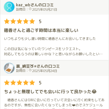
なところでこんなこと？ということまで😍僕はもちろん防戦一方
プレイの詳細はここでは控えますが、ほのかさんはこちらがし
していたところに、誕生日のケーキを頂戴し、さらにプレゼント
kaz_wbさんの口コミ
😖
てほしいと思っている事を察して対応してくれます👌。
も頂戴いたしました。独り身の初老にとって唯一の誕生日のお祝
訪問日：
2025年05月21日
でも、疲れてるはずの身体は元気で↗️、年に数回しかない、身体
事前にお伝えしておけば確実だと思います。
いをしていただき、改めて穂香さんの元に通うことを心に誓った
に１本芯が入っているという感じを久しぶりに体感しました。
プレイの合間も隣にいてくれて、一緒にお話ししたり軽く飲食
のでした。
5
自分自身でも驚くほどの感覚で、ほのかちゃんのすごさには感服
したりして
することしか出来ませんでした✨
恋人気分に浸る事が出来ました💕。
穂香さんと過ごす時間は本当に楽しい
この時間も凄く楽して、いつもよりチャレンジ回数が少なくな
一段落した後は、飲み会設定であることを思い出してお酒をごち
ってしまいましたがかえって濃密なチャレンジだった気がしま
いつもよりも少し遅い時間に穂香さんにお会いしてきました
そうに🥂
す。
酔いの回りの早さが、今日の充実度を物語っていました。
この日は気になっていたワンピースをリクエスト。
今回もあっという間の２時間で、お別れした後の楽しかった余
対応してもらうのは難しいかな？と思いながらお願いしたという
翌日はもちろん筋肉痛😖
韻と一人になった寂しさを毎回感じてしまいます。
経緯もあって、希望通りの衣装で穂香さんが迎えてくれたのが嬉
でも、ここまでがほのかちゃんとの逢瀬なのです💕
そしてまたほのかさんに会いたいと思ってしまうのでした。
しかったです。
裏_納豆🍑⭐さんの口コミ
この痛みとともに翌日以降の２,３日過ごし、痛みが消えたら、次
ゆったりしたワンピースは街中で見かけたら無意識に視線を向け
訪問日：
2025年05月24日
に向けた準備開始。
てしまうような感じで予想以上に魅力的でした。
もうじきその時期かな？
5
次も楽しみです💕
前回は普段と違うことをお願いしたので今回は王道的に進めても
らおうと考えながらお伺いしました。
ちょっと無理してでも会いに行って良かった😂
そのため、お部屋に着いて軽くお話しした後は穂香さんにお任せ
することに。
穂香さんにはGWに会いに行っていて次会いに行く約束もしてあ
普段通りとは言っても穂香さんはその時の衣装や体調によって対
るのですが、無性に会いたくなってしまった❤️のでスケジュール