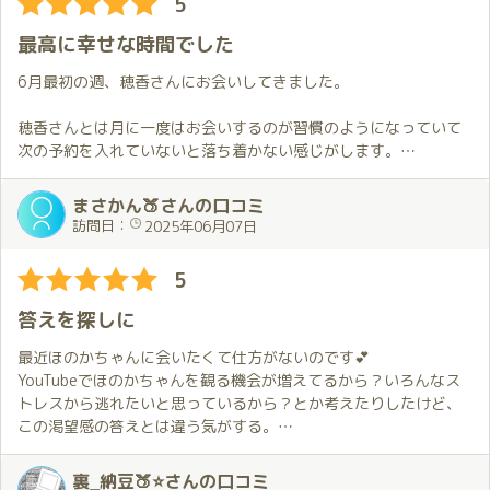
5
最高に幸せな時間でした
6月最初の週、穂香さんにお会いしてきました。
穂香さんとは月に一度はお会いするのが習慣のようになっていて
次の予約を入れていないと落ち着かない感じがします。
私の体調や今後の日程を考えると中旬頃にお伺いしたいところで
はあるのですが6月はこの日しか都合がつきません。
まさかん🍑さんの口コミ
皆勤月賞も気になっている中、悩んでいるとお伺いする機会がな
訪問日：
2025年06月07日
くなりそうで間隔としては短いかなと感じながら予約のお願いを
しました。
5
ただ前回から2週間後に再会出来るということは楽しみでもありま
した。
答えを探しに
いつもより短い間隔なのに1週間前には待ち遠しくなってしまいま
最近ほのかちゃんに会いたくて仕方がないのです💕
す。そのため、お部屋に着くとお会い出来た嬉しさで少し長くハ
YouTubeでほのかちゃんを観る機会が増えてるから？いろんなス
グしてしまうのも普段通り。
トレスから逃れたいと思っているから？とか考えたりしたけど、
正直、もう少し気持ちに余裕がある状態でお会いする予定でした
この渇望感の答えとは違う気がする。
が穂香さんの魅力には勝てません…
ということで、答えを求めて会いに行くことにしました😊
気候が日ごとに変わる状況が続いていて衣装が前日になっても決
裏_納豆🍑⭐さんの口コミ