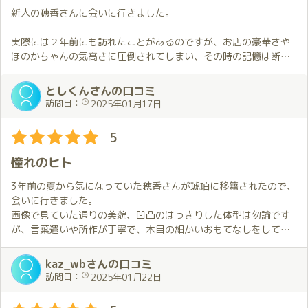
プレイ内容の詳細については割愛しますが、お迎えの時からお別
新人の穂香さんに会いに行きました。
れの時まで
ずっと素晴らしかったです。
実際には２年前にも訪れたことがあるのですが、お店の豪華さや
今回初めて衣装（私服）をリクエストしましたが、ほのかさんか
ほのかちゃんの気高さに圧倒されてしまい、その時の記憶は断片
らの予想外
的にしか残っていません。
の仕掛けに心を撃ち抜かれてしまいました。
今の自分は成長してるし大丈夫と(自分では)思いつつも、当日は転
としくんさんの口コミ
その後も「前回と違う事がしたい」という突然の申し出にも臨機
勤初日のような緊張感を覚えながらの訪問となりました。
訪問日：
2025年01月17日
応変に対応
していただき、また残り時間が少なかったにもかかわらずこちら
でも、その心配は全くの杞憂でした。
5
のわがまま
ほのかちゃんは相変わらず気高く輝いてましたが、ギュッとした
に応えてくれて、終始癒されました。
瞬間から緊張感は解かれ、僕は夢の世界へと導かれて行きました
憧れのヒト
合間での会話もこちらが話しやすい状況を上手に作ってくれ、ま
✨
たこちらが
密着度も高く、ここまでしてくれるの？という驚きもあり、ほの
3年前の夏から気になっていた穂香さんが琥珀に移籍されたので、
話す事はちゃんと聞いてくれて、恋人同志の様な感じを味わえま
かちゃんとの時間を堪能することが出来ました。ほのかちゃんも
会いに行きました。
した。
楽しそうでイキイキとしており、それがまた僕にとってはしあわ
画像で見ていた通りの美貌、凹凸のはっきりした体型は勿論です
せで、いい時間を過ごしたなと心から思いました😊
が、言葉遣いや所作が丁寧で、木目の細かいおもてなしをしてい
またいつか会いに行きたいです。
なお、噂には聞いていましたが、僕もベッドに到達できませんで
ただいて、とても感動いたしました。
した😖
また、店員さんも機敏で丁寧な対応で、高級店ならではと感じま
kaz_wbさんの口コミ
した。
訪問日：
2025年01月22日
当初は訪問は２月を予定していましたが、我慢出来ずに前倒し。
正直、お代がもうちょっと手の届きやすい範囲だと良いのです
でもこれは大成功！
が、泣く泣くお支払いいたします。