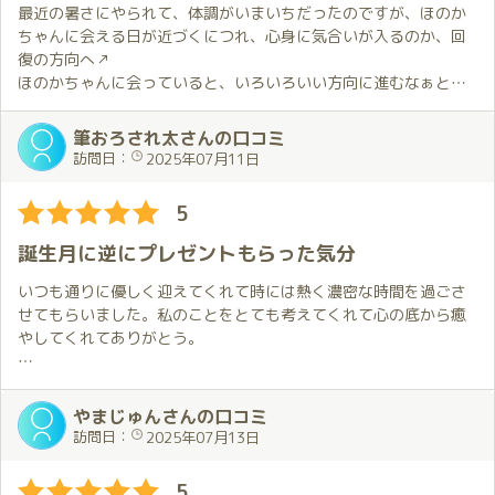
ちに合っていることが本当に素晴らしい…
最近の暑さにやられて、体調がいまいちだったのですが、ほのか
そのような状況で一緒に過ごす時間を穂香さんがとても自然な感
ちゃんに会える日が近づくにつれ、心身に気合いが入るのか、回
じで楽しそうにしてくれるので最初のハグから終始幸せな気持ち
復の方向へ↗️
に。
ほのかちゃんに会っていると、いろいろいい方向に進むなぁと思
誕生月限定での内容も昨年以上に楽しむことが出来て嬉しかった
う今日このごろです。
です。
筆おろされ太さんの口コミ
というわけで、１ヶ月ぶりの出会い💕
訪問日：
2025年07月11日
前回お会いした次の日曜から穂香さんの定期配信が始まりまし
今回はほのかちゃんの誕生月ということで、久しぶりの２枠
た。
のんびりいろいろなことが出来るので、期待でいっぱいです😊
5
定期配信に参加するのも楽しいのですが実際にお会いして直接お
話しするのは特別。
今日の衣装は１年ぶりの浴衣👘
誕生月に逆にプレゼントもらった気分
多くの方が参加される配信では聞けなかったことをお話しできる
うちわを手に出迎えてくれたほのかちゃん💕
こともお伺いする際の楽しみの一つになると感じています。
淡い色の浴衣もすごく似合ってて、すごくかわいい😍
いつも通りに優しく迎えてくれて時には熱く濃密な時間を過ごさ
否が応でもテンションは上がります↗️
せてもらいました。私のことをとても考えてくれて心の底から癒
穂香さんの誕生月の初日にお会いすることができたことを嬉しく
やしてくれてありがとう。
思います。
部屋に入ると、再会を喜びあって熱い抱擁🔥
昨年お伺いしたときのことを覚えていてくれたこともとても嬉し
前にも書きましたが、僕にとっては待ちに待った瞬間✨
P.S.鏡の天井に映る自分の姿を見てこれはやせないとと実感(^^;)
かった…
この日もすべての疲れ、悩み、ストレスが今回はこの一瞬で飛ん
やまじゅんさんの口コミ
普段は月に一度ですが今月は特別な月なので7月中に再度お伺いす
で行くのを実感します。
訪問日：
2025年07月13日
る予定です。
これから何が起こるかな？
期待とかいろいろふくらんで来ます😍
5