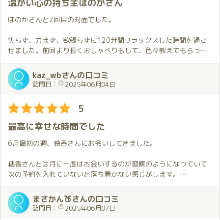
温かい心の持ち主ほのかさん
一度穂香さんとお会いすればその素晴らしさに魅了される事請
これまでありがとう。
ほのかさんと2回目の対面でした。
け合いです🤩。
そして、これからもよろしく。
焦らず、力まず、欲張らずに120分間リラックスした時間を過ご
P.S.
せました。前回より長くおしゃべりもして、色々教えてもらった
今回いつも以上に穂香さんと過ごした時間の余韻に浸っていた
りもして濃い時間を過ごせました。低めな声で聞き上手なところ
のか、帰路中にちょっとしたハプニングがありましたとさ…😦。
もほのかさんの魅力だと思います。
kaz_wbさんの口コミ
訪問日：
2025年06月04日
5
最高に幸せな時間でした
6月最初の週、穂香さんにお会いしてきました。
穂香さんとは月に一度はお会いするのが習慣のようになっていて
次の予約を入れていないと落ち着かない感じがします。
私の体調や今後の日程を考えると中旬頃にお伺いしたいところで
はあるのですが6月はこの日しか都合がつきません。
まさかん🍑さんの口コミ
皆勤月賞も気になっている中、悩んでいるとお伺いする機会がな
訪問日：
2025年06月07日
くなりそうで間隔としては短いかなと感じながら予約のお願いを