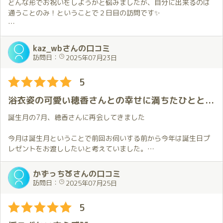
た。
どんな形でお祝いをしようかと悩みましたが、自分に出来るのは
普段なら人に話さないような感情や弱さも穂香さんにはなぜか自
通うことのみ！ということで２日目の訪問です✨
然と話せてしまいます。
そんな時彼女は無理に答えを出そうとはせず、穏やかなまま話を
前回からは10日ぶり。
受け止めてくれます。
いつもよりインターバルが短いから、会えない期間も我慢できる
kaz_wbさんの口コミ
その姿勢に静かに寄り添ってもらっているような気持ちになり、
かなと思いましたが、これが思った以上に苦行でした😖
訪問日：
2025年07月23日
言葉以上の安心感をもらえました。
会いたくて仕方ない💕
YouTubeの配信でガス抜きをし、配信日以外は前回もらったアク
5
途中、穂香さんカラーのドレスに着替えてくれたのも印象的でし
スタを眺めて気を紛らす日々でした。
た。
浴衣姿の可愛い穂香さんとの幸せに満ちたひとときでした
実は自分がこの日を迎える数日前、ドレス姿の写真を見て「浴衣
そして当日。
姿と迷ってしまった」と言ったのを彼女が察してくれたのかもし
今回は夜にしたので１日が長かった😖
誕生月の7月、穂香さんに再会してきました
れません。
正直気もそぞろでしたが、ほのかちゃんに労ってほしかったの
あえて雰囲気を変えてくれたその気遣いがとても嬉しく何気ない
で、しっかり働いて川崎へ🚋
今月は誕生月ということで前回お伺いする前から今年は誕生日プ
ようでいてしっかりと心に届く優しさでした。
レゼントをお渡ししたいと考えていました。
しっとりとした雰囲気のドレスは先ほどまでの和の癒しとはまた
今日の衣装はメイドさん💕
何を贈るのが良いのかを決めることが難しくて最終的にはギフト
違った魅力があって、同じ「穂香さん」なのにまるで別人のよ
仕事終わりの疲れた身体には最適だし、
カードになりがちなのですが、今回は無事お渡しすることが出来
かずっち🍑さんの口コミ
う。
日記で見たのがすごく可愛かったのでリクエストしたのですが、
ました。
訪問日：
2025年07月25日
そのギャップにドキッとさせられつつも、彼女の持つ多面的な魅
これはすごかった✨
事前に教えてもらったお店でどれにするかを考える時間も楽し
力を改めて感じることができました。
すごくかわいいし、予想してなかったセクシーさにビックリ😍
く、お部屋に着いてお渡ししたときに穂香さんが喜んでくれたの
5
１度試してください。本当におすすめです💕
がとても嬉しかったです。
プレイが始まると穂香さんのもう一つの顔が垣間見えます。
今回は一人で選んだのですが一緒に選ぶ機会があればいいなと思