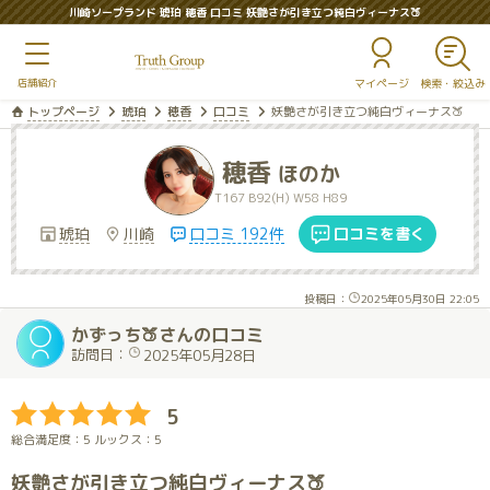
川崎ソープランド 琥珀 穂香 口コミ 妖艶さが引き立つ純白ヴィーナス🍑
マイページ
トップページ
琥珀
穂香
口コミ
妖艶さが引き立つ純白ヴィーナス🍑
穂香
ほのか
T167 B92(H) W58 H89
琥珀
川崎
口コミ 192件
口コミを書く
投稿日：
2025年05月30日 22:05
かずっち🍑さんの口コミ
訪問日：
2025年05月28日
5
総合満足度：5 ルックス：5
妖艶さが引き立つ純白ヴィーナス🍑