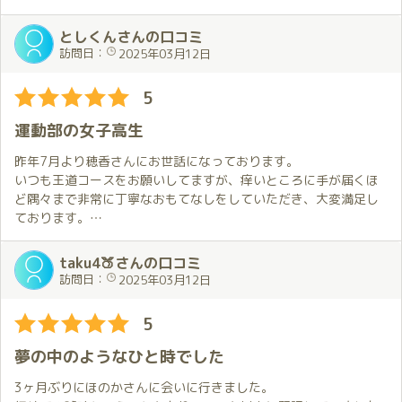
そのあと熱い口づけをしばらくしました。ベッドに行きましょう
といわれ、お互いに素肌をめせ合いながら、愛を確かめて合いま
としくんさんの口コミ
した。彼女が上で、やっという間に私は天国に行ってしまいまし
訪問日：
2025年03月12日
た。たくさん近況をお互いに話しました。ほんとあっという間に
時間がすぎ、お別れの👄づけをし今日は終わりになりました😭
5
運動部の女子高生
昨年7月より穂香さんにお世話になっております。
いつも王道コースをお願いしてますが、痒いところに手が届くほ
ど隅々まで非常に丁寧なおもてなしをしていただき、大変満足し
ております。
最近、穂香さんは髪を切られたようですが、これがまた、ショー
トカット好きの自分にはどストライクな髪型で、22歳の女性には
taku4🍑さんの口コミ
失礼を承知で書かせていただきますが、まるで「運動部の女子高
訪問日：
2025年03月12日
生」のように可愛くて、食べちゃいたいくらいに惚れてしまいま
した。
5
これからも推していきたいと思います。
夢の中のようなひと時でした
3ヶ月ぶりにほのかさんに会いに行きました。