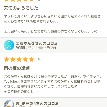
に良かったです。
控えますが、同じプレイ内容でもお会いする回数が増える度によ
時間が取れるときには2枠でお伺いする機会をまた作りたいと思い
り自分好みになっている気がしました😂。
天使のようでした
ます。
自分的には穂香さんのSNS等で発信しているイメージとお部屋の
ネットで見ていたよりさらにきれいで温かく迎えてくれた穂香さ
5月の予定もお伝えすることが出来たので次にお会い出来る日を楽
中でイチャイチャしている時の穂香さんのギャップに益々興奮し
んに心も体も100%癒やされました。
しみにしています。
ちゃいました😍。
また会いに来たいと思わされた最高のおもてなしでした。心の中
ただ２回目のチャレンジでは自分の不甲斐なさのせいで穂香さん
に自分で立てたハードルに邪魔されないでそのハードルを片付け
に御迷惑を掛けてしまいましたが…😭。
て踏み出すことがとても大切と実感しました。
まさかん🍑さんの口コミ
訪問日：
2025年05月02日
また、お会いする度に自分の事を知ってくれようとしてくれる事
が穂香さんの端々から感じられて、穂香さんとの距離が縮まった
5
気がして嬉しい気持ちになりました😆。
雨の夜の逢瀬
次にお会いするお約束はしてあるので、今からお会い出来るのが
楽しみです🤩。
ほのかちゃんには６月に会う予定でしたが、最近X、ツイキャス、
YouTubeとさまざまなメディアでほのかちゃんに触れることが多
くなり、直接触れあいたくなってしまいました💕
そこで恒例の前倒し。
今回は、いつもと違う経験がしたかったのとスーツ姿をまた褒め
裏_納豆🍑⭐さんの口コミ
てもらいたいという不埒な理由から夜を選択🌃✨