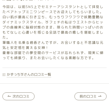
今回は、以前SNS上でセミナーアシスタントとして拝見し
たベアトップミニワンピースでお迎えしてもらいました。
白い肌が最高に引き立ち、むっちりフワフワで妖艶豊艶な
ダイナミックスタイル、🍑フェチの私はウエストからヒッ
プの曲線美に脳殺状態のまま、限られた時間いっぱいのお
もてなしと心遣いを感じる会話で最高の癒しを堪能しまし
た。
筆職人を名乗る穂香さんですが、お会いすると不思議な元
気と安定感を貰える女神！
豪華な部屋での夢空間のサービスが忘れられず、現実に帰
っても頑張り、またお会いしたくなる素敵な方です。
かずっち🍑さんの口コミ一覧
次の口コミ
前の口コミ