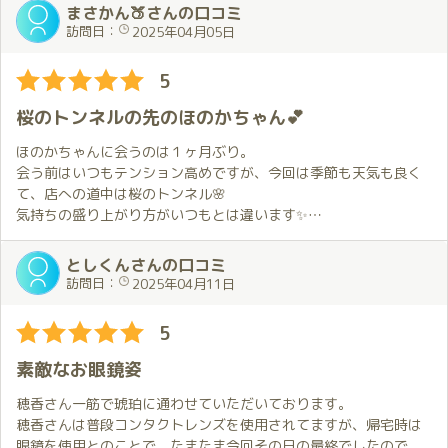
ィ、目配り、心配り、気配り、絶妙で最高にいいんです！
まさかん🍑さんの口コミ
お会いした時からお別れの時まで終始恋人とのデートをしている
容姿端麗に重ねられた技とホスピタリティは、お会いする毎に妖
訪問日：
2025年04月05日
様な気持ちになりました😍。
艶さが進化、深化、真価を感じてしまいます。
今回もあっという間に時間が過ぎていきました😭。
進化していくさまは何度もお会いしたくなる所以なのかもしれま
5
せん。
次に会う約束はしてあるのでその日を楽しみに日々乗り切ってい
お店の入り口から待合室も高級感の中でゆったりでき、これから
桜のトンネルの先のほのかちゃん💕
こうと思います😄。
接客を受けるワクワク感を与えてくれる素敵なお店です。
また伺いたいです。
ほのかちゃんに会うのは１ヶ月ぶり。
会う前はいつもテンション高めですが、今回は季節も天気も良く
て、店への道中は桜のトンネル🌸
気持ちの盛り上がり方がいつもとは違います✨
しかも、そこを抜けて店に入ったら、そこにいるのはほのかちゃ
ん💕
としくんさんの口コミ
もう最高のシチュエーションです✨
訪問日：
2025年04月11日
今日のほのかちゃんはレースクイーン✨
5
これが僕の想像をはるかに超えたセクシーさで、目のやり場に困
るとはまさにこのこと。
素敵なお眼鏡姿
でも、反応が不審だったのか、ほのかちゃんからは「これじゃな
かった？」と聞かれてしまう始末。
穂香さん一筋で琥珀に通わせていただいております。
すいません😣ただ見惚れてただけです💕
穂香さんは普段コンタクトレンズを使用されてますが、帰宅時は
眼鏡を使用とのことで、たまたま今回その日の最終でしたので、