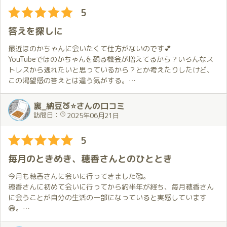
しました。
5
ただ前回から2週間後に再会出来るということは楽しみでもありま
した。
答えを探しに
いつもより短い間隔なのに1週間前には待ち遠しくなってしまいま
最近ほのかちゃんに会いたくて仕方がないのです💕
す。そのため、お部屋に着くとお会い出来た嬉しさで少し長くハ
YouTubeでほのかちゃんを観る機会が増えてるから？いろんなス
グしてしまうのも普段通り。
トレスから逃れたいと思っているから？とか考えたりしたけど、
正直、もう少し気持ちに余裕がある状態でお会いする予定でした
この渇望感の答えとは違う気がする。
が穂香さんの魅力には勝てません…
ということで、答えを求めて会いに行くことにしました😊
気候が日ごとに変わる状況が続いていて衣装が前日になっても決
裏_納豆🍑⭐さんの口コミ
められなかったけど穂香さんが気を利かせてくれました。ちょっ
２日前の配信でも、画面越しとはいえ目が合って(合った気がし
訪問日：
2025年06月21日
としたサプライズです。
て)、準備は万端！期待は膨らむばかりです
よくリクエストしている私服とは全く違う感じの非日常的な衣装
5
は以前から気になっていたこともあって色々と楽しんでみまし
そして当日
た。
ほのかちゃんは相変わらずかわいい💕
毎月のときめき、穂香さんとのひととき
これは全く予想していなかったことで本当に嬉しかったです。穂
衣装はリクエストのオーバーオール
香さんの気遣いがとても素晴らしいことを改めて実感しました。
セクシーかつかわいい、完璧です✨
今月も穂香さんに会いに行ってきました🥰。
部屋に入ると熱い抱擁
穂香さんに初めて会いに行ってから約半年が経ち、毎月穂香さん
この日は初心者コースの話から私が苦手だと感じていることをお
何度も言いますが、僕は本当にこれが大好きで💕このために来て
に会うことが自分の生活の一部になっていると実感しています
伝えすることに。
ると言っても過言ではないくらい✨
😄。
その後、穂香さんがどうすればよいのかを実技を交えて教えてく
この日も抱えていたモヤモヤがすべて飛んで行くのを感じます🛫