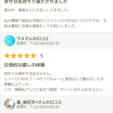
幸せな気持ちで満たされました
の笑みと黒レースの想像以上のセクシーさにバチッとお目覚め！
そして部屋に入ると熱い抱擁。
雪の中、穂香さんにお会いしてきました。
僕はこれが大好きで、このために行っていると言ってもいいくら
い💕
私の事情で前回は衣装のリクエストができなかったのですが、今
ギュッとしてもらうと自分が浄化されていく気がするんだよね❗️
回は事前に衣装の相談をしてお伺いしました。
ほのかちゃんには本当に癒されてます😊
新しくYouTubeを始めたこともあって忙しいはずなのにリクエス
そして、その後はあんなことやこんなこと。今回は僕に花粉症の
トに快く対応していただけました。
ウメさんの口コミ
気配を感じたのか、所々で気遣いをしてくれました。そのおもて
試してみたいことがあったので先月とは少し違う感じの私服をお
訪問日：
2025年03月21日
なしがまたうれしい💕
願いしたのですが希望した通りの衣装で嬉しかったです。
また、最近頑張ってるYouTubeの話などおしゃべりも楽しかっ
5
た。
寒い日だからなのか、この日の穂香さんの手はいつもより温かく
毎回のことですが、本当に充実した時間でした。
感じました。
圧倒的な癒しの体験
私服の可愛い穂香さんが温かい手で優しくハグしてくれるととて
２月３月は推し活三昧でした。
も幸せな気持ちで満たされます。
初めてお相手するほのかさん。
ライヴにお笑い、そしてほのかちゃん💕
そのようなこともあって今回は最初に案内してくれた場所から移
じっくり240分コース行ってみよー!と意気込んで臨みましたが、
推しと同じ空間でいることは至上の喜びです。なかでも、ほのか
動できないまま…。
想像以上でした!
ちゃんは触れることが出来る推し✨僕の一押しです✨✨
ハグ、顔面乳プレスに始まり即即、Mットとあれよあれよという
毎回思いますが、本当に貴重で、出会えたことが本当にありがた
お伺いした日は東京で雪が降るような天候でしたが、穂香さんの
間に昇天の連続。
いし、感謝したい💕
様々な気遣いで快適に過ごすことが出来ました。
軽く休憩をはさんだ後はほのかさんによるク〇ニ、手〇ン講座を
裏_納豆🍑⭐さんの口コミ
これからも推し続けることを誓います✨
技術もホスピタリティも素晴らしい穂香さんと一緒に過ごす時間
はじめ、私がやりたかったあらゆる体制、プ〇イにともにチャレ
訪問日：
2025年03月22日
は楽しくて本当に特別です。
ンジしてくださり、とてもホスピタリティにあふれた方だな～と