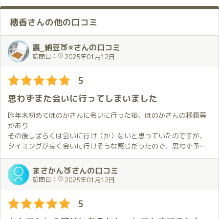
穂香さんの他の口コミ
裏_納豆🍑⭐さんの口コミ
訪問日：
2025年01月12日
5
思わずまた会いに行ってしまいました
昨年末初めてほのかさんに会いに行った後、ほのかさんの移籍等
があり
その後しばらくは会いに行け（か）ないと思っていたのですが、
タイミングが良く会いに行けそうな感じだったので、思わず予約
を入れて
いました。
まさかん🍑さんの口コミ
訪問日：
2025年01月12日
ほのかさんが移籍された琥珀さんがある川崎は全く土地勘が無い
ので、
5
今回は往復とも送迎を利用させてもらいました。
送迎も含め、スタッフさんの応対は素晴らしかったです。