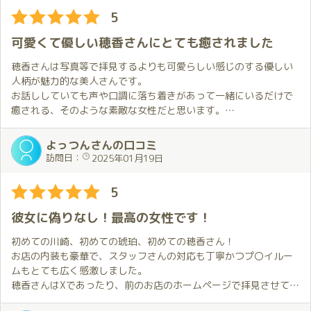
でもこれは大成功！
が、泣く泣くお支払いいたします。
5
今年も最高のスタートを切ることが出来ました。今年もいい１年
これからも贔屓にさせていただきます。
になりそうです✨
可愛くて優しい穂香さんにとても癒されました
(追伸)
穂香さんは写真等で拝見するよりも可愛らしい感じのする優しい
ほのかちゃんはとてもきれいな方で、ちょっと近寄りがたい印象
人柄が魅力的な美人さんです。
を持つ人もいるかもしれませんが、気さくでおもてなしの精神に
お話ししていても声や口調に落ち着きがあって一緒にいるだけで
あふれています💕
癒される、そのような素敵な女性だと思います。
ちょっとしたふれあいの中からその日の調子を見極め、その時の
最高の悦びを得られるようにしてくれているような気がします。
穂香さんのお部屋での対応は非常に素晴らしいです。
よっつんさんの口コミ
強くお勧めしたいけど、あまり皆に知られたくない、そんな女性
穂香さんに全てお任せしても特にリクエストする必要を感じるこ
訪問日：
2025年01月19日
です💕
とはなく、とても楽しい時間を過ごすことが出来ました。
容姿や技術のレベルが高いだけでなく、一緒に過ごす時間が良い
5
ものになるように考えてくれる方で、お会いすると大切にしても
らえていることを実感します。
彼女に偽りなし！最高の女性です！
お部屋に着くと軽くお話しをしながら自然な感じで優しくハグと
キスをしてくれたのですが、それだけで幸せな気持ちになりまし
初めての川崎、初めての琥珀、初めての穂香さん！
た。
お店の内装も豪華で、スタッフさんの対応も丁寧かつプ〇イルー
休憩時間を含めて様々な配慮をされており、ホスピタリティが非
ムもとても広く感激しました。
常に高い女性で最高級店に相応しいと感じます。
穂香さんはXであったり、前のお店のホームページで拝見させてい
ただいており、穂香さんをイメージしていました。実際にお会い