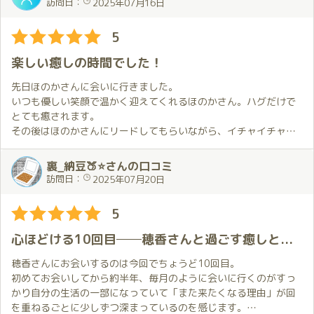
訪問日：
2025年07月16日
分に堪能させてもらえました。
5
私の直感に間違いはなかった、勇気を出して来てよかった、そう
思わせてくれる方と出会えたことは奇跡です。
楽しい癒しの時間でした！
かけがえのない時間をありがとうございました。また会える日を
楽しみに❤️
先日ほのかさんに会いに行きました。
いつも優しい笑顔で温かく迎えてくれるほのかさん。ハグだけで
とても癒されます。
その後はほのかさんにリードしてもらいながら、イチャイチャか
ら濃厚な洗い場まで、あっという間の時間を楽しく過ごすことが
できました。
裏_納豆🍑⭐さんの口コミ
合間の会話の時間も心地良くて、一年前のことをほのかさんが覚
訪問日：
2025年07月20日
えてくれていて凄く嬉しい気持ちになれました。
5
今月はほのかさんの誕生月。お祝いは言えましたが、ほのかさん
から、全身に癒やしをたくさんいただいた時間になりました。ま
心ほどける10回目──穂香さんと過ごす癒しと色香の2枠時間
た会いに行きます!
穂香さんにお会いするのは今回でちょうど10回目。
スタッフの皆様も、電話から送迎までいつも丁寧に対応していた
初めてお会いしてから約半年、毎月のように会いに行くのがすっ
だきありがとうございました。
かり自分の生活の一部になっていて「また来たくなる理由」が回
を重ねるごとに少しずつ深まっているのを感じます。