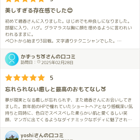
れたので、この上なく幸せな気持ちに。
御対面から手を引かれてお部屋への移動、そしてお部屋に入って
琥珀の豪華なお部屋で幸せに包まれて過ごす時間は本当に素晴ら
からのハグ🤗、それだけでその後の幸せな時間を想像して興奮が
美しすぎる存在感でした😊
しかったです。
止まりません😤。
いつも優しく寄り添ってくれる穂香さんは素敵な方で、出会えた
初めて穂香さんに入りました。はじめでも仲良しになりました。
ことにとても感謝しています。
今回は特にプレイでのリクエストはしていないので基本ほのかさ
部屋に入り、ハグ。グラマラスな胸に顔を埋めるように言われい
んにお任せだったのですが、こちらの要望をさりげなく感じ取っ
われるままに。
優しくて美人で可愛い穂香さんと琥珀という素晴らしい場所でお
てくれて大変至福の時間でした😄。
ペ〇トから始まり3回戦。文字通りテクニシャンでした。
会いできることを嬉しく思います。
エ〇チはお上手ですが、性格は極めて良く、真面目でした。
来月の予約もお願いしているのでその日を楽しみにしています。
今回特に驚いたのは、Bットでのプレイ中に自分が好きな体勢に導
話も面白く楽しませていただきました。
かずっち🍑さんの口コミ
いてくれた事でした🤔。
お風呂に入り、温泉地♨️に来たような錯覚に陥りました。
訪問日：
2025年02月28日
その事に興奮が更に上がり無我夢中になってしまいました😍。
あっという間の②時間でした。また、お会いしたいです❤️
それとMットでのプレイ中にマッサージをしてくれました😊。
5
特にお願いした訳ではありませんが、こちらの何かを察してくれ
たのだと思います。
忘れられない癒しと最高のおもてなし🍑
その後最初より元気になった事にビックリ😲。
ただそんな時に限ってフィニッシュ出来ず😭。
夢が現実となる癒しが忘れられず、また穂香さんにお会いしてき
それでもほのかさんは優しく声を掛けてくれました🥰。
ました。数年前のHPで憧れていたショートヘアとなり感慨深い気
持ちと同時に、色白でスベスベした柔らかい肌と愛くるしい笑
プレイの合間は相変わらずの雰囲気で、ついつい色々とお話しし
顔、マンガに出てくるようなダイナミックなボディに魅了されま
ちゃいました😊。
した。
そのせいで最後ちょっとバタバタしちゃいましたが😓。
その上、穂香さんの部屋にはドラちゃんや疲労回復する入浴剤、
yoshiさんの口コミ
ジェット・ミスト機能を持つシャワーヘッドなど様々なリラック