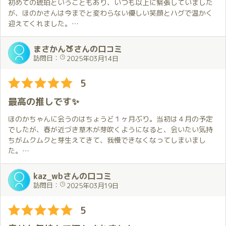
初めての琥珀ということもあり、いつも以上に緊張していました
が、ほのかさんは今までと変わらない優しい笑顔とハグで温かく
迎えてくれました。
鏡がいたる所にあり照明も明るい部屋のせいか、ほのかさんの綺
麗な肌がさらに輝いて見えました。また、少し短くなったショー
まさかん🍑さんの口コミ
トカットが可愛い笑顔をより引き立てていました。
訪問日：
2025年03月14日
プレイでは部屋を効果的に使い、優しくリードしてもらいながら
も濃厚な内容で、身も心もたくさん癒してもらいました。
5
今回も夢のような楽しい時間があっという間に過ぎてしまいまし
た。この夢の続きを体験しにまた会いに行きます。
最高の推しです✨
初めての琥珀でしたが、スタッフの方には店内はもちろん電話か
ほのかちゃんに会うのはちょうど１ヶ月ぶり。当初は４月の予定
ら送迎まで丁寧に対応していただき、ありがとうございました。
でしたが、春が近づき草木が芽吹くようになると、会いたい気持
ちがムクムクと芽生えてきて、我慢できなくなってしまいまし
た。
そうです。いつもの前倒しです。
今日の衣装は黒レース。事前の打ち合わせの時、白と黒を提示さ
kaz_wbさんの口コミ
れ、よりセクシーな黒を選んだのですが、ほのかちゃんからは
訪問日：
2025年03月19日
「そうだと思った」と一言。僕の好みまですっかりお見通しで、
なんかうれしい💕
5
当日は花粉症の影響で若干の寝不足。でも、ほのかちゃんの満面