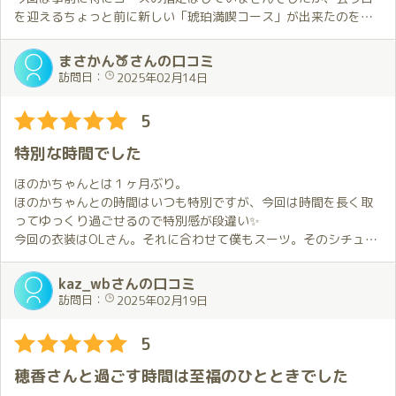
を迎えるちょっと前に新しい「琥珀満喫コース」が出来たのを知
り、直前ではありましたがそれをお願いしました。
まさかん🍑さんの口コミ
今回衣装のリクエストは、前回の私服と打って変わって「バニー
訪問日：
2025年02月14日
🐇」をお願いしたのですが、ご対面した時には良い意味で自分の
想像を裏切られました😁。
5
「琥珀満喫コース」ですが、穂香さん御本人の説明にある通り、
特別な時間でした
琥珀の広いお部屋の色んな場所でチャレンジさせてもらいまし
た。
ほのかちゃんとは１ヶ月ぶり。
穂香さんの説明が強気だったのでちょっと不安な気持ちになりま
ほのかちゃんとの時間はいつも特別ですが、今回は時間を長く取
したが、お陰様で全て無事フィニッシュする事が出来ました😌。
ってゆっくり過ごせるので特別感が段違い✨
今回の衣装はOLさん。それに合わせて僕もスーツ。そのシチュエ
プレイ中の穂香さんはご対面した時の明るく清楚な感じと違い、
ーションだけでも最高なのに、ほのかちゃんの豊満な身体で衣装
かなり妖艶でそれを見ているだけで興奮が止まりませんでした
はピチピチ😍これはもう盛り上がるしかないでしょう❗️
kaz_wbさんの口コミ
😍。
部屋に入った直後から、コンプライアンス無視の展開になだれ込
訪問日：
2025年02月19日
穂香さんは自分を「お話好き」認定してくれていますが、それは
んでしまいました💕
穂香さんが自分が話しやすくなる空気を上手く作ってくれている
時間に余裕があるので、いろいろなことを楽しみました。あんな
5
からだと思います。
ことやこんなこともしたし、一緒にごはん食べながらおしゃべり
それと穂香さんは自分の話した事やSNS等で発信した事を把握し
もたくさんしたし、本当にしあわせな時間でした。
穂香さんと過ごす時間は至福のひとときでした
ていて、ちゃんとそれに対応してくれるのが凄いです😲。
でも、なによりうれしかったのは、ほのかちゃんが終始楽しそう