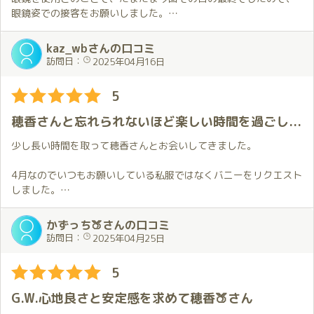
その後お部屋に入って、抱擁・・・
眼鏡姿での接客をお願いしました。
前にも書きましたが、本当にこの瞬間が大好きで、今日はそれを
お会いして部屋に入ってからコンタクトレンズを外されて、ドラ
再確認！
ちゃん柄の眼鏡をおかけいただきましたが、眼鏡フェチの自分に
kaz_wbさんの口コミ
日々のモヤモヤした感じがスッと消えていく感じ。まさにオアシ
とってこれ以上はないぐらい素敵なお姿で、改めて穂香さん一筋
訪問日：
2025年04月16日
スですね🌴
で通うことを心に誓ったのでした。
眼鏡女子がお好きなら、穂香さんの最終で伺うことをお勧めいた
5
後は２人の世界💕
します。
ほのかちゃんは髪が前より短くなっていて、可愛さに磨きがかか
穂香さんと忘れられないほど楽しい時間を過ごしてきました
ってた✨
おもてなしもいつも以上に絶品で、かわいいと気持ちいいが交互
少し長い時間を取って穂香さんとお会いしてきました。
に来て、気持ちも身体もついていけません。
でも、それが本当にいい😍
4月なのでいつもお願いしている私服ではなくバニーをリクエスト
しました。
身体は新年度の仕事で疲れてるのに、マッサージの効果でいつも
写真では拝見していた衣装なので何となく知っている感じでいま
以上に元気になり↗️本当に充実した時間を過ごしました✨
したが、思っていたよりもハグしたときの感触が良く温かいのが
かずっち🍑さんの口コミ
さすがに終わった後はぐったりで、帰りの電車では気絶してまし
意外でした。
訪問日：
2025年04月25日
た。
バニー姿を見ながら階段を上がるのは初めてで新鮮な感じがあっ
て楽しかったです。
5
最近ではYouTubeにも活動の場を拡げ、そこでも100万回超再生
私服のリクエストが多かったのですが今回のように私服以外も試
と大活躍のほのかちゃん✨
してみたいと思いました。
G.W.心地良さと安定感を求めて穂香🍑さん
近寄りがたい印象を持つ方もいると思いますが、本当に気さく