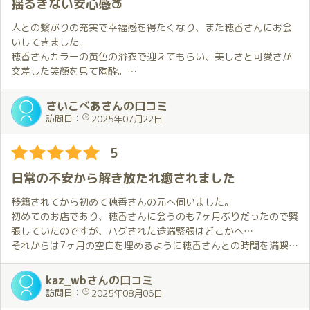
揺るぎない安心感🍑
普段のふんわりした癒し系の雰囲気とは違いどこか色っぽく柔ら
部屋に入ると「お疲れさま💕」という言葉とともに熱い抱擁。
います。
かな所作の中に秘めた艶やかさがふっと現れる瞬間があって、毎
疲れが飛ぶのを実感します。
人との繋がりの充実で幸福感を得たくなり、また穂香さんにお会
回そのギャップに驚かされます。
そして、その後は二人の世界。
この日は夏らしく浴衣をリクエスト。
いしてきました。
本当は自分からも色々してみたいという気持ちもあるのですが、
ほのかメイドに労ってもらい至福の時間でした✨
配信やSNSで拝見する衣装はどれも魅力的なのですが、その中で
穂香さんカラーの黄色の浴衣で迎えてもらい、美しさと可愛さが
穂香さんの心地良いリードにすっかり身を委ねてしまい気付けば
今回もいろいろなことをしてもらったなぁ☺️
最も気になっていた衣装です。
交差した笑顔を見て陶酔。
全てを任せてしまっている。
疲れているのに元気にしてもらって、そしてスッキリ🎉
昨年は誕生月の期間限定衣装になっていたので誕生月には再度リ
温かみのある雰囲気と穏やかな会話や個別に準備して聴かせてく
それでもどこか満たされている自分がいて、ただ穂香さんの隣に
ほのかちゃんの誕生月のお祝いなのに、僕がお祝いされたみたい
クエストしたいとずっと考えていました。
れる音楽で心がほぐれ、
さいこべあさんの口コミ
いるだけでいい、そんな安心感に包まれるのです。
にしあわせな気持ちに包まれました🎉
少し条件があるものの今年もリクエスト出来るということでお願
美肌で魅力あるダイナミックボディでの丁寧なサービスで底なし
訪問日：
2025年07月22日
いすることに。
沼に落ちていくような感覚。
今回は出前ですが初めて本格的な食事を一緒に楽しむ事も出来ま
ほのかちゃんからのお返しは最高のおもてなし✨✨
昨年とは異なる色合いと雰囲気の浴衣が良く合っていて、笑顔で
限られた時間いっぱい、優しくそっと癒しを与えてくれる穂香さ
5
した。
このお返しは必ずさせていただきます✨😌✨
迎えてくれた穂香さんがとても可愛かった…
んのサービスは絆を深めてくれるような揺るぎない安心感を与え
とはいえ、隣同士で並んで肩が軽く触れる距離で食べながらの会
てくれます。
日常の不安から解き放たれ癒されました
話はとても温かく、まるで長く付き合っている恋人との何気ない
お部屋に着いてプレゼントを渡した後は心待ちにしていた浴衣姿
品質、サービス、クレンリネス、雰囲気（SQSA）が整う最高級の
時間のようでした。
の穂香さんとの時間。
お店と最高級人気姫、お値段以上の価値をいただけるような気が
移籍されてから初めて穂香さんの元へ伺いました。
あえて特別な事をしなくても、こうして隣で同じごはんを食べて
浴衣恒例の楽しみ方に加えて、ちょっとした契機に新たな楽しみ
しています。
初めてのお店であり、穂香さんに会うのも7ヶ月ぶりだったので緊
笑い合える時間こそが自分にとっては何より特別なのかもしれま
方を見つけてしまいました。穂香さんも快く応じてくれて、これ
プレイだけではなく心身ともに幸福感を得たい方にお勧めしたい
張していたのですが、ハグされた途端緊張はどこかへ…
せん。
がとても楽しかった。
です。
それからは7ヶ月の空白を埋めるように穂香さんとの時間を満喫
浴衣姿の穂香さんにお会い出来ただけでも十分なのに新たな楽し
し、あっという間に120分となりました。
もうひとつ、今回印象に残ったのは初体験となった「膝枕での耳
み方を知ったことでこの上なく幸せな気持ちに。
kaz_wbさんの口コミ
かき」。
最初のハグから浴衣での対応までの時間が良すぎて、その後は少
2人で過ごす事ができるこの空間で優しさに包まれ、心も体も癒さ
訪問日：
2025年08月06日
穂香さんの優しい手つきに身を任せている内に次第に意識がふわ
し頭が回らなくなる程でした。
れるこの時間が自分にとって特別でかけがえのないものであるこ