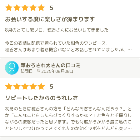
っと緩んで心地よさに包まれていきました。
穂香さんとは何度もお会いしているにも関わらず、今でもお伺い
とを再確認する事ができた貴重な機会でもありました。
5
こういう“プレイ”とは違う形の癒しがあるのも、穂香さんならで
する度に楽しさが増している感じがします。
はだと思います。
私にとって穂香さんとの時間は他では絶対に得られない本当に素
お会いする度に楽しさが深まります
晴らしい特別な時間になっています。
10回目という節目、お誕生月、穂香さんカラーの浴衣とドレス、
8月のとても暑い日、穂香さんにお会いしてきました
２枠という贅沢な時間、心の通う会話と癒し、そして変わらぬ優
今年の誕生月も非常に楽しむことが出来ました。
しさと色気のギャップ――すべてがそろった今回のひとときは、
穂香さんの誕生月のひとときを一緒に過ごすことが出来て、とて
今回の衣装は配信で着られていた紺色のワンピース。
今まででいちばん特別な思い出になりました。
も幸せです。
穂香さんはあまり着る機会がないとお話しされていましたが、と
これからも変わらず、穂香さんに会い続けたいと心から思ってい
来年の誕生月が今から待ち遠しく思います。
ても可愛かったです。
ます。
配信で見たときから考えていたことも叶えることが出来ました。
筆おろされ太さんの口コミ
次回穂香さんとお会いするのは8月の予定でその日を楽しみにして
穂香さんがいつも気を利かせてくれるので想像よりも現実の方が
訪問日：
2025年08月08日
穂香さんと過ごす時間は、ただ楽しいだけでなくどこか自分自身
います。
ずっと楽しいです。
をリセット出来る様な不思議な安心感があります。
5
もし気になっている方がいたら、ぜひ一度会いに行ってみてくだ
予約の時間になり笑顔で迎えてくれた穂香さんと手を繋いでお話
さい。
ししながらお部屋までの階段を上がります。
リピートしたからのうれしさ
その優しさとあたたかさにきっと心がふっと軽くなるはずです。
お部屋に着くとこれまで以上に長めのハグ…
前回が2週間前でも穂香さんにお会いできたときの嬉しさは変わら
初見のときは穂香さんの方も「どんなお客さんなんだろう？」と
ないので最初はハグは自然と長くなってしまいます。
か「こんなことをしたらびっくりするかな？」と色々と手探りし
その気持ちに寄り添ってくれる穂香さんはとても素敵な方で、ハ
ながらの接客だったと思います。でも何度かうかがう度に私のこ
グしながら穂香さんはどうしてこんなに可愛いのだろうといつも
とを少しずつ分かってきてくれたのか効くツボをどんどん突いて
思います。
くれた感じがしました。一度目の体験でも高級とは感じましたが