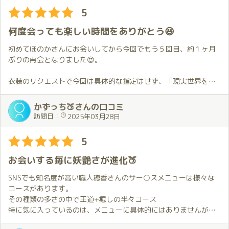
お伺いする度に穂香さんとお会いできてよかったと感じます。
感じて更に昇天。
5
ポイントもちょっとずつ貯まっているみたいなので少し長い時間
夢のような時間を過ごすことができました。絶対リピートします!
でゆっくり過ごす機会も作りたいと思います。
何度会っても楽しい時間をありがとう😆
4月の予定は既にお伝えしているので、その日が来るのを楽しみに
初めてほのかさんにお会いしてから今回でもう５回目、約１ヶ月
しています。
ぶりの再会となりました😍。
衣装のリクエストで今回は具体的な指定はせず、「現実世界を忘
れられる様なもの」という抽象的なお願いをしましたが、ほのか
さんは自分の想像を超える衣装で応えてくれました😲。
かずっち🍑さんの口コミ
その衣装の非日常感にドキドキしちゃいました💓。
訪問日：
2025年03月28日
その後のお部屋でのハグから始まるプ〇イの詳細については割愛
5
しますが、今回もほのかさんのホスピタリティに溢れたサー〇ス
で終始夢心地でした🥰。
お会いする毎に妖艶さが進化🍑
自分的にはそんなほのかさんを最初にお会いした時より見つめる
事が出来た様な気がします😄。
SNSでも知名度が高い職人穂香さんのサー○スメニューは様々な
コースがあります。
プ〇イ中以外の時間での会話も、こちらからの何気無い話はもち
その種類の多さの中で王道+癒しの半々コース
ろん心情を吐露した様な話にもちゃんと返してくれて癒されまし
特に気に入っているのは、メニューに具体的にはありませんが、
た😌。
その時の感覚で見つけてくれるおもてなしと癒しのホスピタリテ