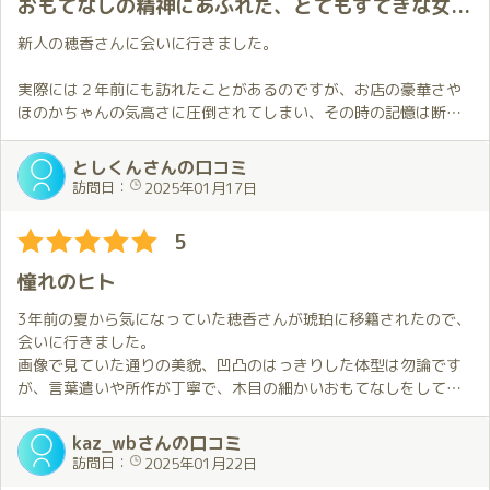
おもてなしの精神にあふれた、とてもすてきな女性です。
プレイ内容の詳細については割愛しますが、お迎えの時からお別
新人の穂香さんに会いに行きました。
れの時まで
ずっと素晴らしかったです。
実際には２年前にも訪れたことがあるのですが、お店の豪華さや
今回初めて衣装（私服）をリクエストしましたが、ほのかさんか
ほのかちゃんの気高さに圧倒されてしまい、その時の記憶は断片
らの予想外
的にしか残っていません。
の仕掛けに心を撃ち抜かれてしまいました。
今の自分は成長してるし大丈夫と(自分では)思いつつも、当日は転
としくんさんの口コミ
その後も「前回と違う事がしたい」という突然の申し出にも臨機
勤初日のような緊張感を覚えながらの訪問となりました。
訪問日：
2025年01月17日
応変に対応
していただき、また残り時間が少なかったにもかかわらずこちら
でも、その心配は全くの杞憂でした。
5
のわがまま
ほのかちゃんは相変わらず気高く輝いてましたが、ギュッとした
に応えてくれて、終始癒されました。
瞬間から緊張感は解かれ、僕は夢の世界へと導かれて行きました
憧れのヒト
合間での会話もこちらが話しやすい状況を上手に作ってくれ、ま
✨
たこちらが
密着度も高く、ここまでしてくれるの？という驚きもあり、ほの
3年前の夏から気になっていた穂香さんが琥珀に移籍されたので、
話す事はちゃんと聞いてくれて、恋人同志の様な感じを味わえま
かちゃんとの時間を堪能することが出来ました。ほのかちゃんも
会いに行きました。
した。
楽しそうでイキイキとしており、それがまた僕にとってはしあわ
画像で見ていた通りの美貌、凹凸のはっきりした体型は勿論です
せで、いい時間を過ごしたなと心から思いました😊
が、言葉遣いや所作が丁寧で、木目の細かいおもてなしをしてい
またいつか会いに行きたいです。
なお、噂には聞いていましたが、僕もベッドに到達できませんで
ただいて、とても感動いたしました。
した😖
また、店員さんも機敏で丁寧な対応で、高級店ならではと感じま
kaz_wbさんの口コミ
した。
訪問日：
2025年01月22日
当初は訪問は２月を予定していましたが、我慢出来ずに前倒し。
正直、お代がもうちょっと手の届きやすい範囲だと良いのです