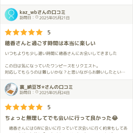
ほのかちゃんのおもてなしはいつも以上に激しくて、えっ！こん
いつも変わらぬ、きめ細やかなおもてなしを受け、身も心も満足
なところでこんなこと？ということまで😍僕はもちろん防戦一方
プレイの詳細はここでは控えますが、ほのかさんはこちらがし
していたところに、誕生日のケーキを頂戴し、さらにプレゼント
kaz_wbさんの口コミ
😖
てほしいと思っている事を察して対応してくれます👌。
も頂戴いたしました。独り身の初老にとって唯一の誕生日のお祝
訪問日：
2025年05月21日
でも、疲れてるはずの身体は元気で↗️、年に数回しかない、身体
事前にお伝えしておけば確実だと思います。
いをしていただき、改めて穂香さんの元に通うことを心に誓った
に１本芯が入っているという感じを久しぶりに体感しました。
プレイの合間も隣にいてくれて、一緒にお話ししたり軽く飲食
のでした。
5
自分自身でも驚くほどの感覚で、ほのかちゃんのすごさには感服
したりして
することしか出来ませんでした✨
恋人気分に浸る事が出来ました💕。
穂香さんと過ごす時間は本当に楽しい
この時間も凄く楽して、いつもよりチャレンジ回数が少なくな
一段落した後は、飲み会設定であることを思い出してお酒をごち
ってしまいましたがかえって濃密なチャレンジだった気がしま
いつもよりも少し遅い時間に穂香さんにお会いしてきました
そうに🥂
す。
酔いの回りの早さが、今日の充実度を物語っていました。
この日は気になっていたワンピースをリクエスト。
今回もあっという間の２時間で、お別れした後の楽しかった余
対応してもらうのは難しいかな？と思いながらお願いしたという
翌日はもちろん筋肉痛😖
韻と一人になった寂しさを毎回感じてしまいます。
経緯もあって、希望通りの衣装で穂香さんが迎えてくれたのが嬉
でも、ここまでがほのかちゃんとの逢瀬なのです💕
そしてまたほのかさんに会いたいと思ってしまうのでした。
しかったです。
裏_納豆🍑⭐さんの口コミ
この痛みとともに翌日以降の２,３日過ごし、痛みが消えたら、次
ゆったりしたワンピースは街中で見かけたら無意識に視線を向け
訪問日：
2025年05月24日
に向けた準備開始。
てしまうような感じで予想以上に魅力的でした。
もうじきその時期かな？
5
次も楽しみです💕
前回は普段と違うことをお願いしたので今回は王道的に進めても
らおうと考えながらお伺いしました。
ちょっと無理してでも会いに行って良かった😂
そのため、お部屋に着いて軽くお話しした後は穂香さんにお任せ
することに。
穂香さんにはGWに会いに行っていて次会いに行く約束もしてあ