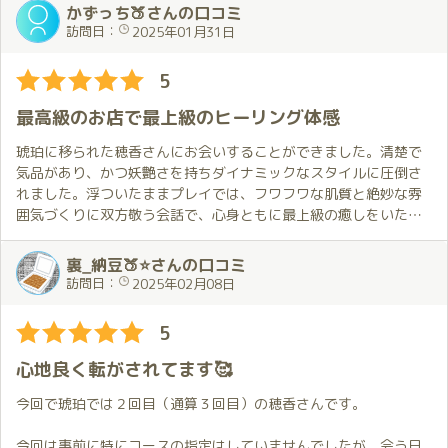
広くて豪華なお部屋で穂香さんと過ごす時間は何事にも代えがた
して話しをするとまさに、イメージ通りで、美しさ然り、スタイ
かずっち🍑さんの口コミ
い幸せな時間でした。
ルの良さ、当方の大好きなオッ〇イも形の良さとても素晴らしか
訪問日：
2025年01月31日
これからも穂香さんにお会いできる日を楽しみにしています。
ったです。プレイの方も軽いトークから、オッ〇イを堪能させて
もらい、そして、急な要望でしたが、コスプレもしてもらい、い
5
ざベ〇ト、イチャイチャプレイで、息子も異常に興奮してしま
い、69からの交わり、バ〇クと正〇位で攻めさせていただき、穂
最高級のお店で最上級のヒーリング体感
香さんも気持ちよくなっていただき、こちらも大満足でした。
最後は、マ〇トプレイですが、マッサージや穂香さんの動きが天
琥珀に移られた穂香さんにお会いすることができました。清楚で
上の鏡で見えるので、興奮が止まりません！マ〇トの上でも騎〇
気品があり、かつ妖艶さを持ちダイナミックなスタイルに圧倒さ
位で交わり、フィニッシュとなりました。
れました。浮ついたままプレイでは、フワフワな肌質と絶妙な雰
穂香さんは、おしゃべり、包容力、何といっても容姿が最高で、
囲気づくりに双方敬う会話で、心身ともに最上級の癒しをいただ
男を満足させてくれる女性です！
き大満足、素敵な時間でした。美貌美尻好きで雰囲気を楽しみた
穂香さんからのプレゼントも依頼していたものをいただき大満足
い自分には絶妙にマッチしてしまいます。このようなことを好む
裏_納豆🍑⭐さんの口コミ
で、宝物になりました。
方にはぜひお勧めしたいキャストです。
訪問日：
2025年02月08日
次も穂香さん一択で色んな体位を試してみたいと思います！四国
お店の入り口から高級ホテルに負けない作り、客室は宮殿のよ
の遠方から会いにいった甲斐がありました。ホントに大満足でし
うな豪華な広いお部屋で清潔に備品が整えられていて、この空間
5
た！
でのサービスは最高級のSQCAの高さを感じます。この機会をまた
得られるよう、日常に戻り頑張ります。
心地良く転がされてます🥰
今回で琥珀では２回目（通算３回目）の穂香さんです。
今回は事前に特にコースの指定はしていませんでしたが、会う日