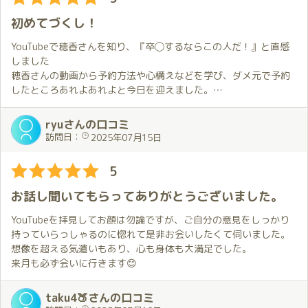
そして、ここから先は２人の世界💕
初めてづくし！
ほのかちゃんのおもてなしは、１度として同じことはなく、いつ
も違って、いつもいいんだけど💯今回もいつにも増してよかっ
YouTubeで穂香さんを知り、『卒◯するならこの人だ！』と直感
た！
しました
穂香さんの動画から予約方法や心構えなどを学び、ダメ元で予約
僕がやりたいと言っていたこと、出来ることすべてに対応してく
したところあれよあれよと今日を迎えました。
れて、時間感覚が狂うくらい。しかも、その展開がとても自然
で、たっぷり楽しんだのに、えっ！まだ時間これしか経ってない
送迎の方、お店の方はとても丁寧な対応をして下さり、何もかも
ryuさんの口コミ
の？と感じるほどでした💕
初めてな私でもリラックス出来ました。
訪問日：
2025年07月15日
いざご対面の折、本物の穂香さんを目の当たりにした刹那、その
いろいろな場所でいろいろなことを楽しませてもらって、それだ
美しさと神々しさで稲妻にでも撃たれたように電流が走り、緊張
5
けでも十分なのに、ごはんもご一緒してもらって、最後はひざま
感が一気に高まり頭の中が真っ白に。
くら☺️
そんな私を察してか、会話の時間をしっかりと設けてくれたおか
お話し聞いてもらってありがとうございました。
げで、緊張の糸はゆっくりとほぐれ、夢のようなひとときの幕開
これをしあわせと言わずになんと言いましょう✨
けです。
YouTubeを拝見してお顔は勿論ですが、ご自分の意見をしっかり
これだからほのかちゃん詣はやめられないのです！
持っていらっしゃるのに惚れて是非お会いしたくて伺いました。
何も知らない私を優しく柔らかく妖艶に導いていただくなかで、
想像を超える気遣いもあり、心も身体も大満足でした。
互いのボルテージが徐々に上がってゆく心地よさを感じながら、
来月も必ず会いに行きます😊
無事卒◯へといざなっていただきました。
初めてでうまくいくかどうか分からない、という不安がありまし
taku4🍑さんの口コミ
たが、はっきり言って杞憂でした。数々の初めてをゆっくりと存