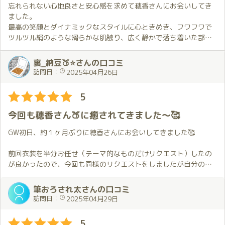
で、おもてなし精神にあふれた魅力的な女性です💕
バニー姿を楽しみながらお部屋に着くと穂香さんがこれまでより
忘れられない心地良さと安心感を求めて穂香さんにお会いしてき
１回会ったらまた次、次に会ったらさらに次と会いたくなっちゃ
もずっと長くハグしてくれました。
ました。
う😍
2枠にしたことで通常よりは時間があるため、この日は穂香さんが
最高の笑顔とダイナミックなスタイルに心ときめき、フワフワで
僕はこのほのか沼にどっぷりはまってます✨
普段以上に時間をかけて優しく丁寧に進めてくれている感じで
ツルツル絹のような滑らかな肌触り、広く静かで落ち着いた部屋
す。
で、経験豊富からくるハード&ソフトスキルのサービスを十分に堪
(追伸)
そのような状況で前回と同じく最初の場所から移動出来ないま
能し心地良さと安心感をいただき穏やかな時間を過ごすことがで
裏_納豆🍑⭐さんの口コミ
お店には川崎駅から送迎車を利用しているのですが、運転手さん
ま…となったことと時間を贅沢に使えることから普段とは異なる
きました。ありがとうございます！
訪問日：
2025年04月26日
が「桜のトンネルがきれいですよ🌸」と教えてくれて、つかの間
お願いをしました。
神社で参拝して第〇京浜道路脇の🌺を鑑賞しながらYou Tube で観
の花見を楽しみました。
時間をかけてゆっくり進めてくれる穂香さんの対応と初めてお願
たとおりの高級な玄関口へ
5
安全運転で寡黙な方が多いですが、時々いい情報を教えてくれた
いしたことが私に合っていて非常に素晴らしい体験でした。
スタッフさんのさりげない対応にも高級感をいただきました。自
りするので、移動中が少し楽しみだったりしてます。
これまで感じたことのない気持ち良さと幸せな感覚に包まれて本
身G.W.唯一満喫できた日になりました。
今回も穂香さん🍑に癒されてきました～🥰
当に楽しかった…
普段の王道的な感じも今回お願いした内容もとても良くて優劣が
GW初日、約１ヶ月ぶりに穂香さんにお会いしてきました🥰
つけがたいので、これからお伺いする度にどちらにするか悩むこ
とになりそうです。
前回衣装を半分お任せ（テーマ的なものだけリクエスト）したの
が良かったので、今回も同様のリクエストをしましたが自分の想
2枠でお願いしたこと自体はあるのですが琥珀での2枠は初めてで
像をはるかに超える姿で出迎えにいらした時はドキドキしちゃい
した。
ました😍。
筆おろされ太さんの口コミ
豪華なお部屋で穂香さんを傍に感じながらゆっくり過ごすことが
ただ、目のやり場に困ってしまいましたが…😳。
訪問日：
2025年04月29日
出来てとても幸せな時間でした。
2枠にしていただけたことで初めて経験する楽しさも感じられ非常
お部屋に入ってのハグから始まるプレイの詳細は恥ずかしいので
5