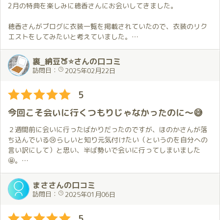
にしてくれたこと。独りよがりかもしれませんが、信頼関係が深
2月の特典を楽しみに穂香さんにお会いしてきました。
この文章で穂香さんの魅力が伝わったか不安ですが、穂香さんの
まったような気がしました。
事は気になっているが会いに行く勇気が出ない方は是非会いに行
穂香さんがブログに衣装一覧を掲載されていたので、衣装のリク
ってほしいなと思います。
そして、それに花を添えているのが、琥珀の豪勢な部屋✨
エストをしてみたいと考えていました。
壁や天井が鏡張りで、さまざまな角度からほのかちゃんを見るこ
リクエストするなら私服がいいなと考えてはいたのですが、お願
とが出来てたのしいし、広いのに暖かい。
いする時間が取れないから次回の楽しみにするしかないのかな…
裏_納豆🍑⭐さんの口コミ
まさに非日常を堪能できる空間だなと思いました。(鏡は自分の乱
と思いながら当日を迎えました。
訪問日：
2025年02月22日
れてる姿も見えてしまい、その点は興醒めですが😓)
そのような状況であったのでドレス姿の穂香さんを想定していま
5
とにかく、今回もとてもすてきな時間でした✨
した。しかし、私の予想に反して、この日の穂香さんは私服でし
ほのかちゃん💕本当にありがとう😊
た。
今回こそ会いに行くつもりじゃなかったのに～😅
毎回とはいきませんが、長い時間はアリです！
事前にお話し出来なかったにもかかわらず、穂香さんが以前に私
服をリクエストしたときのことを思い出して私の好きな服を選ん
２週間前に会いに行ったばかりだったのですが、ほのかさんが落
でくれていました。
ち込んでいる😢らしいと知り元気付けたい（というのを自分への
全く予想していなかった私服の穂香さんにお会い出来てとても嬉
言い訳にして）と思い、半ば勢いで会いに行ってしまいました
しかったです。
🤩。
この出来事に加えてブログやSNSを見る時間もなかなか取れなか
今回も衣装のリクエストをしましたが、ちょっとマニアック過ぎ
まささんの口コミ
ったこともあり、お会い出来たことが嬉しくてお部屋に着いたと
てお持ちでは無かったのですが似た様なもので対応してくれまし
訪問日：
2025年01月06日
きに普段よりも長くハグしていました。
た😆。
その後も穂香さんが私に合わせてくれるように何度もハグしてく
5