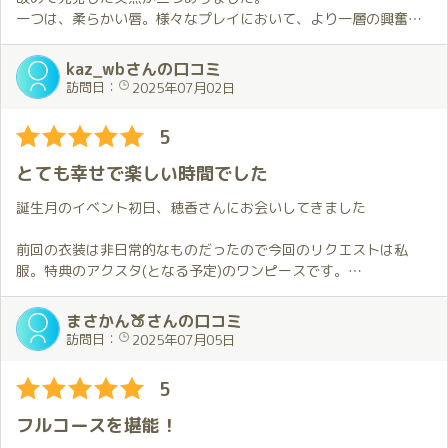
ほのかちゃんは最近XやYouTubeで活躍中✨
いろんな話をしました。
一つは、柔らかい唇。様々なプレイにおいて、より一層の興奮を
そんな女の子と１対１で逢えるんです💕
自分の些細な話を穂香さんは優しく聞いてくれて、穂香さんから
高めてくれる素晴らしい「武器」となります。
観て楽しむのもいいですが、やっぱりライブが一番だと思います❗️
もたくさん話してもらって…🙂。
二つめは、サービスの中で、疲労回復に効果的なツボを教えてい
kaz_wbさんの口コミ
ただいたことです。
訪問日：
2025年07月02日
楽しい時間はあっという間に過ぎ、部屋を出る際の最後のハグ🤗
限られた時間の中で、心ゆくまでリラックスし穏やかな時間を過
とキス💋では、お部屋での楽しい余韻と、またこれで終わりかと
ごすことで、心身ともに非常に心地よい感覚をいただきました。
5
いう寂しさが入り混じり、次回また穂香さんに会いたいという気
お会いするたびに、新たな心地よさに包まれるため、是非、多く
持ちが強くなりました💕。
の皆様にこの感動を味わっていただきたいと思います。
とても幸せで楽しい時間でした
誕生月イベントも企画されているとのこと、7月も是非お会いした
来月は穂香さんの誕生月ですが、次回の約束はもう済ませている
いです。
誕生月のイベント初日、穂香さんにお会いしてきました
ので、今から楽しみです😆。
前回の衣装は非日常的なものだったので今回のリクエストは私
服。特典のアクスタ(となる予定)のワンピースです。
夏らしさが感じられるワンピースは触り心地がとても良くて前回
とは違ったかたちで楽しませてもらいました。
まさかん🍑さんの口コミ
穂香さんのワンピース姿はいつ見ても素敵です。
訪問日：
2025年07月05日
この日は穂香さんに全てお任せ。
5
私から要望をお伝えしないときには穂香さんが私の反応に合わせ
てくれます。
フルコースを堪能！
穂香さんの対応は技術的に優れていること以上にそのときの気持