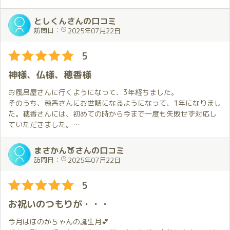
そんな節目の今回は穂香さんのお誕生月という特別なタイミン
グ。
としくんさんの口コミ
少しでもゆっくり過ごしたいと思い、２枠のロングコースで予約
訪問日：
2025年07月22日
しました。
5
階段で出迎えてくれた穂香さんはリクエストしていた浴衣姿で登
場。
神様、仏様、穂香様
しかも、その浴衣が穂香さんカラーで彼女らしい優しさや柔らか
さが一層際立って見えました。
お風呂屋さんに行くようになって、3年経ちました。
笑顔で出迎えてくれた瞬間から既に癒しは始まっていたような気
そのうち、穂香さんにお世話になるようになって、1年になりまし
がします。
た。穂香さんには、初めての時から今まで一度も失敗せず対応し
部屋に入ってすぐのハグもいつも通りふんわりと温かくて言葉に
ていただきました。
しなくても安心感が伝わってきます。
そして今回、3年でようやく最終目標に到達することができまし
変わらない穂香さんの空気感に心がすっと落ち着いていくのを感
た。これもひとえに穂香様のお陰だと思っております。本当にあ
まさかん🍑さんの口コミ
じました。
りがとうございました。これからも穂香様一筋、贔屓にしていき
訪問日：
2025年07月22日
ますので、どうぞよろしくお願い申し上げます。
時間に余裕がある分、今回の会話はいつもより少し深くゆったり
5
としたものでした。
近況報告や何気ない笑い話を交わしながらの空気感が本当に心地
お祝いのつもりが・・・
よく、気を張らずに自然体でいられることが何よりの癒しです。
でもそれだけでなく今回は少し重めの話題をする場面もありまし
今月はほのかちゃんの誕生月💕