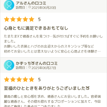
れることになるのですが非常に分かりやすくてすぐに理解できま
今回は前回最後まで迷ったマイクロビキニ👙にしてみました。
アルさんの口コミ
した。
ここからは二人の世界💕
穂香さんのグラマラスなスタイルが一層強調されて、素敵だった
訪問日：
2025年06月20日
意識や姿勢を少し変えるだけでも違いがあることを体感できたの
ほのかちゃんのおもてなしは毎回違いますが、今回は僕の苦手の
と思います😆。
が面白かったです。穂香さんの初心者コースが人気なのも納得で
克服回。
5
す。
以前僕が話したことや初めて会った時の出来事を覚えててくれて
穂香さんに初めてお会いしてからもうすぐ半年が経ちますが、出
優しく教えてくれるので気になる方は是非体験してみて欲しいと
るんだろうなとは思うけど、とても自然な流れでその方向に。
迎えてもらう度にドキドキしてしまいます…😥。
心身ともに満足できるおもてなし
思います。
結果は、１つは僕のコンディション不良やリトルまさかんが邪魔
でも、お出迎えの時から手を繋いでお部屋に案内してもらい、軽
をして仕切り直しとなりましたが😖もう１つは完璧に成し遂げら
く話しながらその間にドキドキがワクワクに変わっていくのを感
たまたまXで穂香さんを見つけ…気が付けばすぐに予約をお願いし
今回も最後まで目一杯楽しませてもらえて幸せな時間でした。
れて見事克服🎉
じました🤩。
ました。
次回は7月。穂香さんの誕生月です。
それにしても、鏡はすごいわ✨
お願いした衣装とハグのお出迎えからのスキンシップ等など
特典もあるので今から楽しみにしています。
盛り上がるには本当に効果的🔥
お部屋に案内された時、自分の好きなものが置いてあったのを見
初めてお会いしたとは思えないように安心と心地よさを体験させ
でも、それを巧みに使うほのかちゃんはもっとすごい！
て驚きました😲。
て頂くことができました。
穂香さんの細やかな気遣いがとても嬉しいです😆。
私自身、初めてではありましたが穂香さんが紹介している動画や
かずっち🍑さんの口コミ
ここで最初に戻りますが、結局のところ明確な答えは出ませんで
放送などのおかげで雰囲気に圧倒・緊張しすぎることなく、また
訪問日：
2025年06月27日
した。
その後のハグ🤗から始まるプレイについては書けないことが多い
穂香さんのおもてなしのおかげ様で無事にフィニッシュすること
ほのかちゃんはいつも相手のことを想い、行動してくれる。そし
ので、詳細は控えさせていただきます😅。
ができ気が付けば夢のような２時間があっという間にすぎてしま
5
て、それを毎回実感できるから、何度でも会いたくなるんでしょ
基本的に穂香さんにお任せしていますが、穂香さんには自分の好
いました。
う。
みがバレているようで、いつも瞬殺されてしまいます😣。
心も身体も気持ちよく満足と幸福を感じられる時間でした。
至福のひとときをありがとうございました🍑
今回も、僕が仕切り直しを決めるまで何度も応じてくれたし、う
特に洗い場でのプレイは、何度経験してもとても心地よく、毎回
またお会いしたくて、すぐに予約をお願いしました。来月がすご
まくいったら一緒に喜んでくれました、もう感謝しかないです😭
お願いしてしまいます🙏。
く楽しみです。
最高の癒しと安心感を求め、穂香さんにお会いしました。容姿端
ただ好きなんですね💕
麗な穂香さん、その惚れ惚れするプロポーションに加えて、今回
今回は、いつも以上に穂香さんとの会話が楽しく、近況報告から
改めて発見した美点が二つありました。