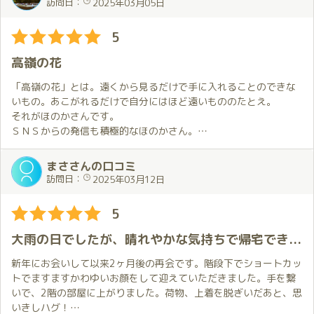
訪問日：
2025年03月05日
今回もあっという間に楽しい癒しの時間が過ぎていってしまいま
スできる特有の備品が整えられています。
した。
雰囲気づくりと優しい会話でリラックス気分の中で、卓越した技
5
術とも感じるプ〇イサー〇スは最高のおもてなし！この余韻が忘
次回の予約は確保してあるので、その日を楽しみに次の事を考え
れられず何度もお会いしたい素敵なキャストさんです。
高嶺の花
ながら日々乗り切っていこうと思います。
客室には個々にトイレ、様々なアメニティも常備され清潔で広い
ホテルのような部屋での最高のサービスは、高いお値段に見合う
「高嶺の花」とは。遠くから見るだけで手に入れることのできな
価値を得ることができると思います。現実から逃避して、夢空間
いもの。あこがれるだけで自分にはほど遠いもののたとえ。
を感じることができる素敵なお店です。
それがほのかさんです。
ＳＮＳからの発信も積極的なほのかさん。
その内容は自身のアピールばかりではなく、少し秘密めいたほの
かさんのお仕事の裏話や他のキャストさんの情報など一般的な
まささんの口コミ
「キテネ」メインの営業垢とは趣が異なります。
訪問日：
2025年03月12日
一方、みなさんも当サイトの写真等でもご存じだと思いますが黒
髪ショートに吸い込まれるようなまなざし。最近開設された「Ｙ
5
ｏｕＴｕｂｅチャンネル」でも確認できる魅惑的なボイス。そし
て身体の線が全方位どこから見ても美しいまさに高嶺の花とは彼
大雨の日でしたが、晴れやかな気持ちで帰宅できました😊
女のことです。
さらに極め付きはあの「極〇」をまとった極上のおもてなし。
新年にお会いして以来2ヶ月後の再会です。階段下でショートカッ
「筆下ろし職人」の顔も持つほのかさんで私は筆を置きたいとす
トでますますかわゆいお顔をして迎えていただきました。手を繋
ら思ってしまいます。
いで、2階の部屋に上がりました。荷物、上着を脱ぎいだあと、思
いきしハグ！