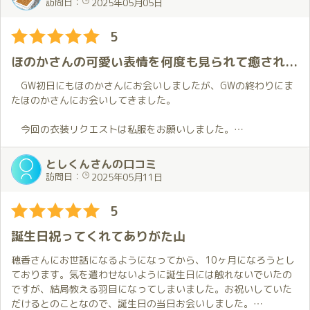
訪問日：
2025年05月05日
１日働いた後で大丈夫？とは思いましたが、ほのかちゃんとなら
大丈夫！僕も好きだし💕ということで、心配する要素はなしと判
5
断しました。
ほのかさんの可愛い表情を何度も見られて癒されました
当日は気もそぞろ。
一応仕事も頑張っていましたが、時計ばかり見ていた気がします
GW初日にもほのかさんにお会いしましたが、GWの終わりにま
⌚️
たほのかさんにお会いしてきました。
天気も悪かったし、東海道線も遅れてたけど、全然気にならなか
ったです。
今回の衣装リクエストは私服をお願いしました。
お出迎えの時衣装からチラリと見える素肌にドキドキしちゃいま
そしていよいよご対面💕
した💓。
としくんさんの口コミ
ほのかちゃんはいつも以上にかわいく、笑顔も素敵でした😊
訪問日：
2025年05月11日
衣装は私服。これがまた見惚れるほど綺麗✨
手をつないでお部屋まで案内され、まずは挨拶のハグ🤗。
意図せず夜の密会といった感じになり、背徳感も高まります↗️
この瞬間心地良さで頭が真っ白になってしまいました😯。
5
今日もたのしい予感しかしません！
恥ずかしながら、この時もうちょっと反応しちゃってました😳。
誕生日祝ってくれてありがた山
その後お部屋に入って、熱い抱擁・・・
その後軽くお話ししつつプレイに入っていくのですが、今回ほ
日々のモヤモヤ、今日の疲れが瞬時に消えていくのを感じます。
のかさんの表情がいつも以上に可愛くて何度も「可愛い🥰」って
穂香さんにお世話になるようになってから、10ヶ月になろうとし
本当に最高の瞬間！！
口走ってました。
ております。気を遣わせないように誕生日には触れないでいたの
特に意地悪っぽい事を言う時の、いたずらする子供の様な表情が
ですが、結局教える羽目になってしまいました。お祝いしていた
ここからは２人の世界。
たまらなく可愛かったです😄。
だけるとのことなので、誕生日の当日お会いしました。