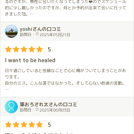
普段通りとは言っても穂香さんはその時の衣装や体調によって対
るのですが、無性に会いたくなってしまった❤️のでスケジュール
応に変化をつけてくれます。
的に少し厳しかったのですが、何とか予約が出来て会いに行って
この日はゆったりとしたワンピースならではのちょっと変わった
きました🥰。
感じも織り交ぜた進め方でとても楽しかったです。
最初の場所で…ということが何回か続いていたので早めに移動す
今回の衣装は最初は別なものをと思っていたのですが、エック
yoshiさんの口コミ
るようにしてくれました。
スの投稿（ミューツー）を見てそちらをお願いしました😊。
訪問日：
2025年05月21日
前回までのことも踏まえて色々と楽しんでもらおうとしているこ
お出迎えでその姿を見て投稿通りの正面姿にカッコ良い👍と思
とをお会いする度に感じています。
ったのと同時に、投稿では見えなかった後ろ姿にちょっとドキッ
5
特別なお願いをしなくても私の好きなことに合わせてくれるので
としちゃいました😍。
穂香さんとの時間はいつも幸せな気持ちで満たされます。
I want to be healed
お部屋の中での穂香さんとの時間はちょっと恥ずかしいので書
この日はお伺いするまでに時間があったのでお渡ししたいと思っ
きません。
日々過ごしていると些細なことで心に傷がついてしまうことがあ
ていたものを準備することも出来ました。
今回も基本穂香さんにお任せだったのですが、いつも通り（以上
ります。
少し遅い時間に毎回お会いすることが私の都合で難しいので良い
かも💕）のホスピタリティで快楽と癒しをいただきました😍。
自分のミス。こんな筈ではなかった。そして心ない他者の言動。
機会になりました。
毎回思いますが、今回もあっという間に時間が過ぎていってしま
いました😭。
わたしにとって、そんな心の傷にいつもそっと寄り添ってくれる
階段でお別れするときまで優しく丁寧に対応してくれる穂香さん
のがあなたです。
筆おろされ太さんの口コミ
は本当に素敵な方だと思います。
お別れの時のハグとキスがとても切なく感じて、またすぐにで
訪問日：
2025年06月03日
次回は6月ですが少し短い間隔でお会いすることになる予定です。
も穂香さんに会いたいと思ったのでした😢。
わたしから心の傷について言葉にしてお伝えしたことはありませ
お見送りの時振り返ると自分の姿が見えなくなるまで手を振っ
んが、恐らくこちらの雰囲気であなたにはわかるのでしょう。
5
てくれているのを見て、愛おしい気持ちになってしまいました
💘。
お会いした後はいつもより少し上を向いて歩けます。