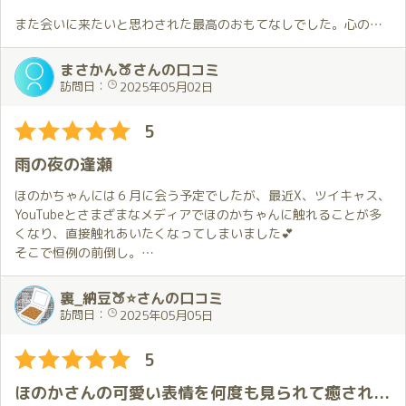
しみにしています。
ちゃいました😍。
また会いに来たいと思わされた最高のおもてなしでした。心の中
ただ２回目のチャレンジでは自分の不甲斐なさのせいで穂香さん
に自分で立てたハードルに邪魔されないでそのハードルを片付け
に御迷惑を掛けてしまいましたが…😭。
て踏み出すことがとても大切と実感しました。
まさかん🍑さんの口コミ
訪問日：
2025年05月02日
また、お会いする度に自分の事を知ってくれようとしてくれる事
が穂香さんの端々から感じられて、穂香さんとの距離が縮まった
5
気がして嬉しい気持ちになりました😆。
雨の夜の逢瀬
次にお会いするお約束はしてあるので、今からお会い出来るのが
楽しみです🤩。
ほのかちゃんには６月に会う予定でしたが、最近X、ツイキャス、
YouTubeとさまざまなメディアでほのかちゃんに触れることが多
くなり、直接触れあいたくなってしまいました💕
そこで恒例の前倒し。
今回は、いつもと違う経験がしたかったのとスーツ姿をまた褒め
裏_納豆🍑⭐さんの口コミ
てもらいたいという不埒な理由から夜を選択🌃✨
訪問日：
2025年05月05日
１日働いた後で大丈夫？とは思いましたが、ほのかちゃんとなら
大丈夫！僕も好きだし💕ということで、心配する要素はなしと判
5
断しました。
ほのかさんの可愛い表情を何度も見られて癒されました
当日は気もそぞろ。