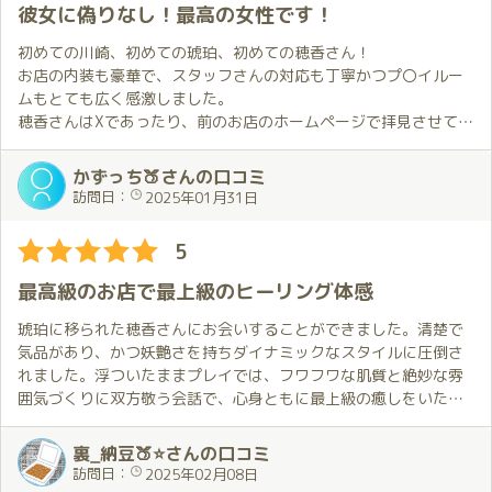
らえていることを実感します。
彼女に偽りなし！最高の女性です！
お部屋に着くと軽くお話しをしながら自然な感じで優しくハグと
キスをしてくれたのですが、それだけで幸せな気持ちになりまし
初めての川崎、初めての琥珀、初めての穂香さん！
た。
お店の内装も豪華で、スタッフさんの対応も丁寧かつプ〇イルー
休憩時間を含めて様々な配慮をされており、ホスピタリティが非
ムもとても広く感激しました。
常に高い女性で最高級店に相応しいと感じます。
穂香さんはXであったり、前のお店のホームページで拝見させてい
ただいており、穂香さんをイメージしていました。実際にお会い
広くて豪華なお部屋で穂香さんと過ごす時間は何事にも代えがた
して話しをするとまさに、イメージ通りで、美しさ然り、スタイ
かずっち🍑さんの口コミ
い幸せな時間でした。
ルの良さ、当方の大好きなオッ〇イも形の良さとても素晴らしか
訪問日：
2025年01月31日
これからも穂香さんにお会いできる日を楽しみにしています。
ったです。プレイの方も軽いトークから、オッ〇イを堪能させて
もらい、そして、急な要望でしたが、コスプレもしてもらい、い
5
ざベ〇ト、イチャイチャプレイで、息子も異常に興奮してしま
い、69からの交わり、バ〇クと正〇位で攻めさせていただき、穂
最高級のお店で最上級のヒーリング体感
香さんも気持ちよくなっていただき、こちらも大満足でした。
最後は、マ〇トプレイですが、マッサージや穂香さんの動きが天
琥珀に移られた穂香さんにお会いすることができました。清楚で
上の鏡で見えるので、興奮が止まりません！マ〇トの上でも騎〇
気品があり、かつ妖艶さを持ちダイナミックなスタイルに圧倒さ
位で交わり、フィニッシュとなりました。
れました。浮ついたままプレイでは、フワフワな肌質と絶妙な雰
穂香さんは、おしゃべり、包容力、何といっても容姿が最高で、
囲気づくりに双方敬う会話で、心身ともに最上級の癒しをいただ
男を満足させてくれる女性です！
き大満足、素敵な時間でした。美貌美尻好きで雰囲気を楽しみた
穂香さんからのプレゼントも依頼していたものをいただき大満足
い自分には絶妙にマッチしてしまいます。このようなことを好む
裏_納豆🍑⭐さんの口コミ
で、宝物になりました。
方にはぜひお勧めしたいキャストです。
訪問日：
2025年02月08日
次も穂香さん一択で色んな体位を試してみたいと思います！四国
お店の入り口から高級ホテルに負けない作り、客室は宮殿のよ