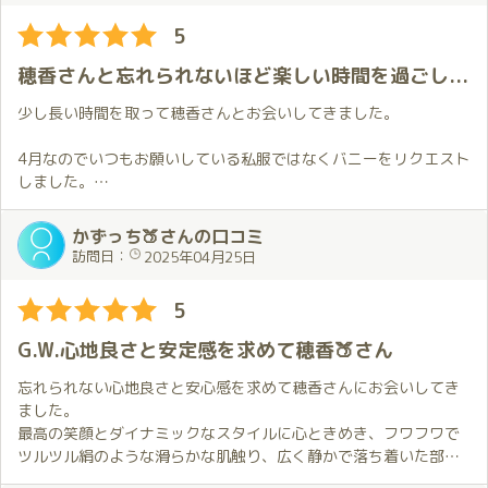
眼鏡女子がお好きなら、穂香さんの最終で伺うことをお勧めいた
5
後は２人の世界💕
します。
ほのかちゃんは髪が前より短くなっていて、可愛さに磨きがかか
穂香さんと忘れられないほど楽しい時間を過ごしてきました
ってた✨
おもてなしもいつも以上に絶品で、かわいいと気持ちいいが交互
少し長い時間を取って穂香さんとお会いしてきました。
に来て、気持ちも身体もついていけません。
でも、それが本当にいい😍
4月なのでいつもお願いしている私服ではなくバニーをリクエスト
しました。
身体は新年度の仕事で疲れてるのに、マッサージの効果でいつも
写真では拝見していた衣装なので何となく知っている感じでいま
以上に元気になり↗️本当に充実した時間を過ごしました✨
したが、思っていたよりもハグしたときの感触が良く温かいのが
かずっち🍑さんの口コミ
さすがに終わった後はぐったりで、帰りの電車では気絶してまし
意外でした。
訪問日：
2025年04月25日
た。
バニー姿を見ながら階段を上がるのは初めてで新鮮な感じがあっ
て楽しかったです。
5
最近ではYouTubeにも活動の場を拡げ、そこでも100万回超再生
私服のリクエストが多かったのですが今回のように私服以外も試
と大活躍のほのかちゃん✨
してみたいと思いました。
G.W.心地良さと安定感を求めて穂香🍑さん
近寄りがたい印象を持つ方もいると思いますが、本当に気さく
で、おもてなし精神にあふれた魅力的な女性です💕
バニー姿を楽しみながらお部屋に着くと穂香さんがこれまでより
忘れられない心地良さと安心感を求めて穂香さんにお会いしてき
１回会ったらまた次、次に会ったらさらに次と会いたくなっちゃ
もずっと長くハグしてくれました。
ました。
う😍
2枠にしたことで通常よりは時間があるため、この日は穂香さんが
最高の笑顔とダイナミックなスタイルに心ときめき、フワフワで
僕はこのほのか沼にどっぷりはまってます✨
普段以上に時間をかけて優しく丁寧に進めてくれている感じで
ツルツル絹のような滑らかな肌触り、広く静かで落ち着いた部屋
す。
で、経験豊富からくるハード&ソフトスキルのサービスを十分に堪