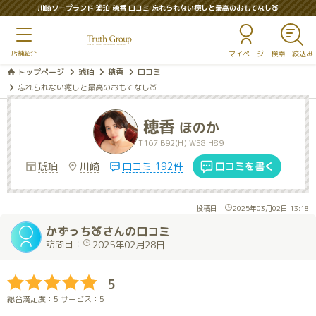
川崎ソープランド 琥珀 穂香 口コミ 忘れられない癒しと最高のおもてなし🍑
マイページ
トップページ
琥珀
穂香
口コミ
忘れられない癒しと最高のおもてなし🍑
穂香
ほのか
T167 B92(H) W58 H89
琥珀
川崎
口コミ 192件
口コミを書く
投稿日：
2025年03月02日 13:18
かずっち🍑さんの口コミ
訪問日：
2025年02月28日
5
総合満足度：5 サービス：5