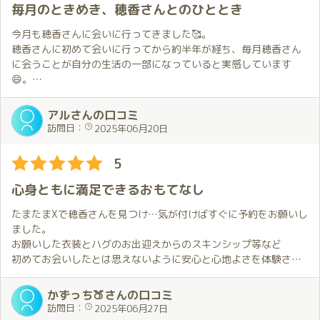
た。
ほのかちゃんは相変わらずかわいい💕
毎月のときめき、穂香さんとのひととき
これは全く予想していなかったことで本当に嬉しかったです。穂
衣装はリクエストのオーバーオール
香さんの気遣いがとても素晴らしいことを改めて実感しました。
セクシーかつかわいい、完璧です✨
今月も穂香さんに会いに行ってきました🥰。
部屋に入ると熱い抱擁
穂香さんに初めて会いに行ってから約半年が経ち、毎月穂香さん
この日は初心者コースの話から私が苦手だと感じていることをお
何度も言いますが、僕は本当にこれが大好きで💕このために来て
に会うことが自分の生活の一部になっていると実感しています
伝えすることに。
ると言っても過言ではないくらい✨
😄。
その後、穂香さんがどうすればよいのかを実技を交えて教えてく
この日も抱えていたモヤモヤがすべて飛んで行くのを感じます🛫
れることになるのですが非常に分かりやすくてすぐに理解できま
今回は前回最後まで迷ったマイクロビキニ👙にしてみました。
アルさんの口コミ
した。
ここからは二人の世界💕
穂香さんのグラマラスなスタイルが一層強調されて、素敵だった
訪問日：
2025年06月20日
意識や姿勢を少し変えるだけでも違いがあることを体感できたの
ほのかちゃんのおもてなしは毎回違いますが、今回は僕の苦手の
と思います😆。
が面白かったです。穂香さんの初心者コースが人気なのも納得で
克服回。
5
す。
以前僕が話したことや初めて会った時の出来事を覚えててくれて
穂香さんに初めてお会いしてからもうすぐ半年が経ちますが、出
優しく教えてくれるので気になる方は是非体験してみて欲しいと
るんだろうなとは思うけど、とても自然な流れでその方向に。
迎えてもらう度にドキドキしてしまいます…😥。
心身ともに満足できるおもてなし
思います。
結果は、１つは僕のコンディション不良やリトルまさかんが邪魔
でも、お出迎えの時から手を繋いでお部屋に案内してもらい、軽
をして仕切り直しとなりましたが😖もう１つは完璧に成し遂げら
く話しながらその間にドキドキがワクワクに変わっていくのを感
たまたまXで穂香さんを見つけ…気が付けばすぐに予約をお願いし
今回も最後まで目一杯楽しませてもらえて幸せな時間でした。
れて見事克服🎉
じました🤩。
ました。
次回は7月。穂香さんの誕生月です。
それにしても、鏡はすごいわ✨
お願いした衣装とハグのお出迎えからのスキンシップ等など
特典もあるので今から楽しみにしています。
盛り上がるには本当に効果的🔥
お部屋に案内された時、自分の好きなものが置いてあったのを見
初めてお会いしたとは思えないように安心と心地よさを体験させ
でも、それを巧みに使うほのかちゃんはもっとすごい！
て驚きました😲。
て頂くことができました。
穂香さんの細やかな気遣いがとても嬉しいです😆。
私自身、初めてではありましたが穂香さんが紹介している動画や
かずっち🍑さんの口コミ
ここで最初に戻りますが、結局のところ明確な答えは出ませんで
放送などのおかげで雰囲気に圧倒・緊張しすぎることなく、また
訪問日：
2025年06月27日
した。
その後のハグ🤗から始まるプレイについては書けないことが多い
穂香さんのおもてなしのおかげ様で無事にフィニッシュすること