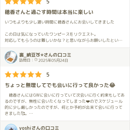
5
自分自身でも驚くほどの感覚で、ほのかちゃんのすごさには感服
したりして
することしか出来ませんでした✨
恋人気分に浸る事が出来ました💕。
穂香さんと過ごす時間は本当に楽しい
この時間も凄く楽して、いつもよりチャレンジ回数が少なくな
一段落した後は、飲み会設定であることを思い出してお酒をごち
ってしまいましたがかえって濃密なチャレンジだった気がしま
いつもよりも少し遅い時間に穂香さんにお会いしてきました
そうに🥂
す。
酔いの回りの早さが、今日の充実度を物語っていました。
この日は気になっていたワンピースをリクエスト。
今回もあっという間の２時間で、お別れした後の楽しかった余
対応してもらうのは難しいかな？と思いながらお願いしたという
翌日はもちろん筋肉痛😖
韻と一人になった寂しさを毎回感じてしまいます。
経緯もあって、希望通りの衣装で穂香さんが迎えてくれたのが嬉
でも、ここまでがほのかちゃんとの逢瀬なのです💕
そしてまたほのかさんに会いたいと思ってしまうのでした。
しかったです。
裏_納豆🍑⭐さんの口コミ
この痛みとともに翌日以降の２,３日過ごし、痛みが消えたら、次
ゆったりしたワンピースは街中で見かけたら無意識に視線を向け
訪問日：
2025年05月24日
に向けた準備開始。
てしまうような感じで予想以上に魅力的でした。
もうじきその時期かな？
5
次も楽しみです💕
前回は普段と違うことをお願いしたので今回は王道的に進めても
らおうと考えながらお伺いしました。
ちょっと無理してでも会いに行って良かった😂
そのため、お部屋に着いて軽くお話しした後は穂香さんにお任せ
することに。
穂香さんにはGWに会いに行っていて次会いに行く約束もしてあ
普段通りとは言っても穂香さんはその時の衣装や体調によって対
るのですが、無性に会いたくなってしまった❤️のでスケジュール
応に変化をつけてくれます。
的に少し厳しかったのですが、何とか予約が出来て会いに行って
この日はゆったりとしたワンピースならではのちょっと変わった
きました🥰。
感じも織り交ぜた進め方でとても楽しかったです。
最初の場所で…ということが何回か続いていたので早めに移動す
今回の衣装は最初は別なものをと思っていたのですが、エック
yoshiさんの口コミ