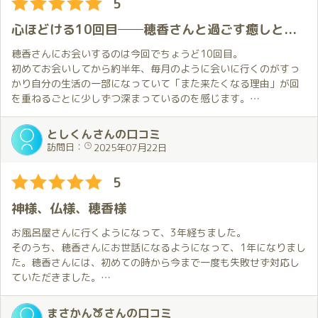
5
今月はほのかさんの誕生月。お祝いは言えましたが、ほのかさん
から、全身に癒やしをたくさんいただいた時間になりました。ま
心ほどける10回目──穂香さんと過ごす癒しと色香の2枠時間
た会いに行きます!
穂香さんにお会いするのは今回でちょうど10回目。
スタッフの皆様も、電話から送迎までいつも丁寧に対応していた
初めてお会いしてから約半年、毎月のように会いに行くのがすっ
だきありがとうございました。
かり自分の生活の一部になっていて「また来たくなる理由」が回
を重ねるごとに少しずつ深まっているのを感じます。
そんな節目の今回は穂香さんのお誕生月という特別なタイミン
グ。
としくんさんの口コミ
少しでもゆっくり過ごしたいと思い、２枠のロングコースで予約
訪問日：
2025年07月22日
しました。
5
階段で出迎えてくれた穂香さんはリクエストしていた浴衣姿で登
場。
神様、仏様、穂香様
しかも、その浴衣が穂香さんカラーで彼女らしい優しさや柔らか
さが一層際立って見えました。
お風呂屋さんに行くようになって、3年経ちました。
笑顔で出迎えてくれた瞬間から既に癒しは始まっていたような気
そのうち、穂香さんにお世話になるようになって、1年になりまし
がします。
た。穂香さんには、初めての時から今まで一度も失敗せず対応し
部屋に入ってすぐのハグもいつも通りふんわりと温かくて言葉に
ていただきました。
しなくても安心感が伝わってきます。
そして今回、3年でようやく最終目標に到達することができまし
変わらない穂香さんの空気感に心がすっと落ち着いていくのを感
た。これもひとえに穂香様のお陰だと思っております。本当にあ
まさかん🍑さんの口コミ