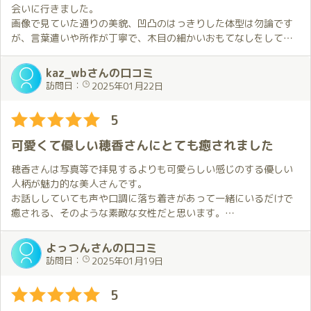
話す事はちゃんと聞いてくれて、恋人同志の様な感じを味わえま
かちゃんとの時間を堪能することが出来ました。ほのかちゃんも
会いに行きました。
した。
楽しそうでイキイキとしており、それがまた僕にとってはしあわ
画像で見ていた通りの美貌、凹凸のはっきりした体型は勿論です
せで、いい時間を過ごしたなと心から思いました😊
が、言葉遣いや所作が丁寧で、木目の細かいおもてなしをしてい
またいつか会いに行きたいです。
なお、噂には聞いていましたが、僕もベッドに到達できませんで
ただいて、とても感動いたしました。
した😖
また、店員さんも機敏で丁寧な対応で、高級店ならではと感じま
kaz_wbさんの口コミ
した。
訪問日：
2025年01月22日
当初は訪問は２月を予定していましたが、我慢出来ずに前倒し。
正直、お代がもうちょっと手の届きやすい範囲だと良いのです
でもこれは大成功！
が、泣く泣くお支払いいたします。
5
今年も最高のスタートを切ることが出来ました。今年もいい１年
これからも贔屓にさせていただきます。
になりそうです✨
可愛くて優しい穂香さんにとても癒されました
(追伸)
穂香さんは写真等で拝見するよりも可愛らしい感じのする優しい
ほのかちゃんはとてもきれいな方で、ちょっと近寄りがたい印象
人柄が魅力的な美人さんです。
を持つ人もいるかもしれませんが、気さくでおもてなしの精神に
お話ししていても声や口調に落ち着きがあって一緒にいるだけで
あふれています💕
癒される、そのような素敵な女性だと思います。
ちょっとしたふれあいの中からその日の調子を見極め、その時の
最高の悦びを得られるようにしてくれているような気がします。
穂香さんのお部屋での対応は非常に素晴らしいです。
よっつんさんの口コミ
強くお勧めしたいけど、あまり皆に知られたくない、そんな女性
穂香さんに全てお任せしても特にリクエストする必要を感じるこ
訪問日：
2025年01月19日
です💕
とはなく、とても楽しい時間を過ごすことが出来ました。
容姿や技術のレベルが高いだけでなく、一緒に過ごす時間が良い
5
ものになるように考えてくれる方で、お会いすると大切にしても