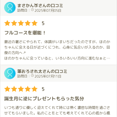
とは違ったかたちで楽しませてもらいました。
まさかん🍑さんの口コミ
穂香さんのワンピース姿はいつ見ても素敵です。
訪問日：
2025年07月05日
この日は穂香さんに全てお任せ。
5
私から要望をお伝えしないときには穂香さんが私の反応に合わせ
てくれます。
フルコースを堪能！
穂香さんの対応は技術的に優れていること以上にそのときの気持
ちに合っていることが本当に素晴らしい…
最近の暑さにやられて、体調がいまいちだったのですが、ほのか
そのような状況で一緒に過ごす時間を穂香さんがとても自然な感
ちゃんに会える日が近づくにつれ、心身に気合いが入るのか、回
じで楽しそうにしてくれるので最初のハグから終始幸せな気持ち
復の方向へ↗️
に。
ほのかちゃんに会っていると、いろいろいい方向に進むなぁと思
誕生月限定での内容も昨年以上に楽しむことが出来て嬉しかった
う今日このごろです。
です。
筆おろされ太さんの口コミ
というわけで、１ヶ月ぶりの出会い💕
訪問日：
2025年07月11日
前回お会いした次の日曜から穂香さんの定期配信が始まりまし
今回はほのかちゃんの誕生月ということで、久しぶりの２枠
た。
のんびりいろいろなことが出来るので、期待でいっぱいです😊
5
定期配信に参加するのも楽しいのですが実際にお会いして直接お
話しするのは特別。
今日の衣装は１年ぶりの浴衣👘
誕生月に逆にプレゼントもらった気分
多くの方が参加される配信では聞けなかったことをお話しできる
うちわを手に出迎えてくれたほのかちゃん💕
こともお伺いする際の楽しみの一つになると感じています。
淡い色の浴衣もすごく似合ってて、すごくかわいい😍
いつも通りに優しく迎えてくれて時には熱く濃密な時間を過ごさ
否が応でもテンションは上がります↗️
せてもらいました。私のことをとても考えてくれて心の底から癒