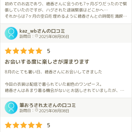
あえて特別な事をしなくても、こうして隣で同じごはんを食べて
浴衣恒例の楽しみ方に加えて、ちょっとした契機に新たな楽しみ
しています。
初めてのお店であり、穂香さんに会うのも7ヶ月ぶりだったので緊
笑い合える時間こそが自分にとっては何より特別なのかもしれま
方を見つけてしまいました。穂香さんも快く応じてくれて、これ
プレイだけではなく心身ともに幸福感を得たい方にお勧めしたい
張していたのですが、ハグされた途端緊張はどこかへ…
せん。
がとても楽しかった。
です。
それからは7ヶ月の空白を埋めるように穂香さんとの時間を満喫
浴衣姿の穂香さんにお会い出来ただけでも十分なのに新たな楽し
し、あっという間に120分となりました。
もうひとつ、今回印象に残ったのは初体験となった「膝枕での耳
み方を知ったことでこの上なく幸せな気持ちに。
kaz_wbさんの口コミ
かき」。
最初のハグから浴衣での対応までの時間が良すぎて、その後は少
2人で過ごす事ができるこの空間で優しさに包まれ、心も体も癒さ
訪問日：
2025年08月06日
穂香さんの優しい手つきに身を任せている内に次第に意識がふわ
し頭が回らなくなる程でした。
れるこの時間が自分にとって特別でかけがえのないものであるこ
っと緩んで心地よさに包まれていきました。
穂香さんとは何度もお会いしているにも関わらず、今でもお伺い
とを再確認する事ができた貴重な機会でもありました。
5
こういう“プレイ”とは違う形の癒しがあるのも、穂香さんならで
する度に楽しさが増している感じがします。
はだと思います。
私にとって穂香さんとの時間は他では絶対に得られない本当に素
お会いする度に楽しさが深まります
晴らしい特別な時間になっています。
10回目という節目、お誕生月、穂香さんカラーの浴衣とドレス、
8月のとても暑い日、穂香さんにお会いしてきました
２枠という贅沢な時間、心の通う会話と癒し、そして変わらぬ優
今年の誕生月も非常に楽しむことが出来ました。
しさと色気のギャップ――すべてがそろった今回のひとときは、
穂香さんの誕生月のひとときを一緒に過ごすことが出来て、とて
今回の衣装は配信で着られていた紺色のワンピース。
今まででいちばん特別な思い出になりました。
も幸せです。
穂香さんはあまり着る機会がないとお話しされていましたが、と
これからも変わらず、穂香さんに会い続けたいと心から思ってい
来年の誕生月が今から待ち遠しく思います。
ても可愛かったです。
ます。
配信で見たときから考えていたことも叶えることが出来ました。
筆おろされ太さんの口コミ
次回穂香さんとお会いするのは8月の予定でその日を楽しみにして
穂香さんがいつも気を利かせてくれるので想像よりも現実の方が
訪問日：
2025年08月08日
穂香さんと過ごす時間は、ただ楽しいだけでなくどこか自分自身
います。
ずっと楽しいです。
をリセット出来る様な不思議な安心感があります。
5
もし気になっている方がいたら、ぜひ一度会いに行ってみてくだ
予約の時間になり笑顔で迎えてくれた穂香さんと手を繋いでお話