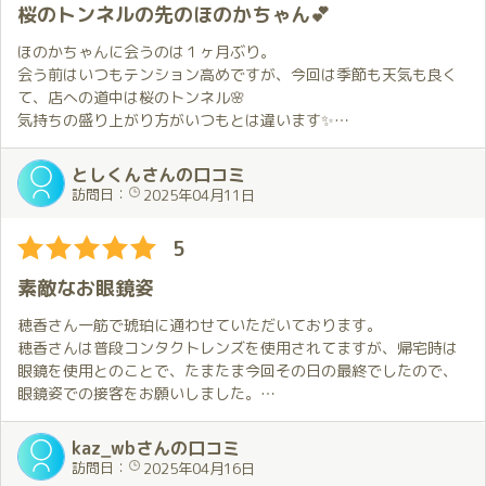
次に会う約束はしてあるのでその日を楽しみに日々乗り切ってい
お店の入り口から待合室も高級感の中でゆったりでき、これから
桜のトンネルの先のほのかちゃん💕
こうと思います😄。
接客を受けるワクワク感を与えてくれる素敵なお店です。
また伺いたいです。
ほのかちゃんに会うのは１ヶ月ぶり。
会う前はいつもテンション高めですが、今回は季節も天気も良く
て、店への道中は桜のトンネル🌸
気持ちの盛り上がり方がいつもとは違います✨
しかも、そこを抜けて店に入ったら、そこにいるのはほのかちゃ
ん💕
としくんさんの口コミ
もう最高のシチュエーションです✨
訪問日：
2025年04月11日
今日のほのかちゃんはレースクイーン✨
5
これが僕の想像をはるかに超えたセクシーさで、目のやり場に困
るとはまさにこのこと。
素敵なお眼鏡姿
でも、反応が不審だったのか、ほのかちゃんからは「これじゃな
かった？」と聞かれてしまう始末。
穂香さん一筋で琥珀に通わせていただいております。
すいません😣ただ見惚れてただけです💕
穂香さんは普段コンタクトレンズを使用されてますが、帰宅時は
眼鏡を使用とのことで、たまたま今回その日の最終でしたので、
その後お部屋に入って、抱擁・・・
眼鏡姿での接客をお願いしました。
前にも書きましたが、本当にこの瞬間が大好きで、今日はそれを
お会いして部屋に入ってからコンタクトレンズを外されて、ドラ
再確認！
ちゃん柄の眼鏡をおかけいただきましたが、眼鏡フェチの自分に
kaz_wbさんの口コミ
日々のモヤモヤした感じがスッと消えていく感じ。まさにオアシ
とってこれ以上はないぐらい素敵なお姿で、改めて穂香さん一筋
訪問日：
2025年04月16日
スですね🌴
で通うことを心に誓ったのでした。