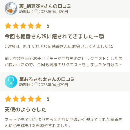
(追伸)
そのような状況で前回と同じく最初の場所から移動出来ないま
能し心地良さと安心感をいただき穏やかな時間を過ごすことがで
裏_納豆🍑⭐さんの口コミ
お店には川崎駅から送迎車を利用しているのですが、運転手さん
ま…となったことと時間を贅沢に使えることから普段とは異なる
きました。ありがとうございます！
訪問日：
2025年04月26日
が「桜のトンネルがきれいですよ🌸」と教えてくれて、つかの間
お願いをしました。
神社で参拝して第〇京浜道路脇の🌺を鑑賞しながらYou Tube で観
の花見を楽しみました。
時間をかけてゆっくり進めてくれる穂香さんの対応と初めてお願
たとおりの高級な玄関口へ
5
安全運転で寡黙な方が多いですが、時々いい情報を教えてくれた
いしたことが私に合っていて非常に素晴らしい体験でした。
スタッフさんのさりげない対応にも高級感をいただきました。自
りするので、移動中が少し楽しみだったりしてます。
これまで感じたことのない気持ち良さと幸せな感覚に包まれて本
身G.W.唯一満喫できた日になりました。
今回も穂香さん🍑に癒されてきました～🥰
当に楽しかった…
普段の王道的な感じも今回お願いした内容もとても良くて優劣が
GW初日、約１ヶ月ぶりに穂香さんにお会いしてきました🥰
つけがたいので、これからお伺いする度にどちらにするか悩むこ
とになりそうです。
前回衣装を半分お任せ（テーマ的なものだけリクエスト）したの
が良かったので、今回も同様のリクエストをしましたが自分の想
2枠でお願いしたこと自体はあるのですが琥珀での2枠は初めてで
像をはるかに超える姿で出迎えにいらした時はドキドキしちゃい
した。
ました😍。
筆おろされ太さんの口コミ
豪華なお部屋で穂香さんを傍に感じながらゆっくり過ごすことが
ただ、目のやり場に困ってしまいましたが…😳。
訪問日：
2025年04月29日
出来てとても幸せな時間でした。
2枠にしていただけたことで初めて経験する楽しさも感じられ非常
お部屋に入ってのハグから始まるプレイの詳細は恥ずかしいので
5
に良かったです。
控えますが、同じプレイ内容でもお会いする回数が増える度によ
時間が取れるときには2枠でお伺いする機会をまた作りたいと思い
り自分好みになっている気がしました😂。
天使のようでした
ます。
自分的には穂香さんのSNS等で発信しているイメージとお部屋の
ネットで見ていたよりさらにきれいで温かく迎えてくれた穂香さ
5月の予定もお伝えすることが出来たので次にお会い出来る日を楽
中でイチャイチャしている時の穂香さんのギャップに益々興奮し
んに心も体も100%癒やされました。