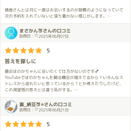
穂香さんとは月に一度はお会いするのが習慣のようになっていて
次の予約を入れていないと落ち着かない感じがします。
私の体調や今後の日程を考えると中旬頃にお伺いしたいところで
はあるのですが6月はこの日しか都合がつきません。
まさかん🍑さんの口コミ
皆勤月賞も気になっている中、悩んでいるとお伺いする機会がな
訪問日：
2025年06月07日
くなりそうで間隔としては短いかなと感じながら予約のお願いを
しました。
5
ただ前回から2週間後に再会出来るということは楽しみでもありま
した。
答えを探しに
いつもより短い間隔なのに1週間前には待ち遠しくなってしまいま
最近ほのかちゃんに会いたくて仕方がないのです💕
す。そのため、お部屋に着くとお会い出来た嬉しさで少し長くハ
YouTubeでほのかちゃんを観る機会が増えてるから？いろんなス
グしてしまうのも普段通り。
トレスから逃れたいと思っているから？とか考えたりしたけど、
正直、もう少し気持ちに余裕がある状態でお会いする予定でした
この渇望感の答えとは違う気がする。
が穂香さんの魅力には勝てません…
ということで、答えを求めて会いに行くことにしました😊
気候が日ごとに変わる状況が続いていて衣装が前日になっても決
裏_納豆🍑⭐さんの口コミ
められなかったけど穂香さんが気を利かせてくれました。ちょっ
２日前の配信でも、画面越しとはいえ目が合って(合った気がし
訪問日：
2025年06月21日
としたサプライズです。
て)、準備は万端！期待は膨らむばかりです
よくリクエストしている私服とは全く違う感じの非日常的な衣装
5
は以前から気になっていたこともあって色々と楽しんでみまし
そして当日