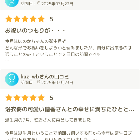
じました。
りがとうございました。これからも穂香様一筋、贔屓にしていき
訪問日：
2025年07月22日
ますので、どうぞよろしくお願い申し上げます。
時間に余裕がある分、今回の会話はいつもより少し深くゆったり
5
としたものでした。
近況報告や何気ない笑い話を交わしながらの空気感が本当に心地
お祝いのつもりが・・・
よく、気を張らずに自然体でいられることが何よりの癒しです。
でもそれだけでなく今回は少し重めの話題をする場面もありまし
今月はほのかちゃんの誕生月💕
た。
どんな形でお祝いをしようかと悩みましたが、自分に出来るのは
普段なら人に話さないような感情や弱さも穂香さんにはなぜか自
通うことのみ！ということで２日目の訪問です✨
然と話せてしまいます。
そんな時彼女は無理に答えを出そうとはせず、穏やかなまま話を
前回からは10日ぶり。
受け止めてくれます。
いつもよりインターバルが短いから、会えない期間も我慢できる
kaz_wbさんの口コミ
その姿勢に静かに寄り添ってもらっているような気持ちになり、
かなと思いましたが、これが思った以上に苦行でした😖
訪問日：
2025年07月23日
言葉以上の安心感をもらえました。
会いたくて仕方ない💕
YouTubeの配信でガス抜きをし、配信日以外は前回もらったアク
5
途中、穂香さんカラーのドレスに着替えてくれたのも印象的でし
スタを眺めて気を紛らす日々でした。
た。
浴衣姿の可愛い穂香さんとの幸せに満ちたひとときでした
実は自分がこの日を迎える数日前、ドレス姿の写真を見て「浴衣
そして当日。
姿と迷ってしまった」と言ったのを彼女が察してくれたのかもし
今回は夜にしたので１日が長かった😖
誕生月の7月、穂香さんに再会してきました
れません。
正直気もそぞろでしたが、ほのかちゃんに労ってほしかったの
あえて雰囲気を変えてくれたその気遣いがとても嬉しく何気ない
で、しっかり働いて川崎へ🚋
今月は誕生月ということで前回お伺いする前から今年は誕生日プ
ようでいてしっかりと心に届く優しさでした。
レゼントをお渡ししたいと考えていました。