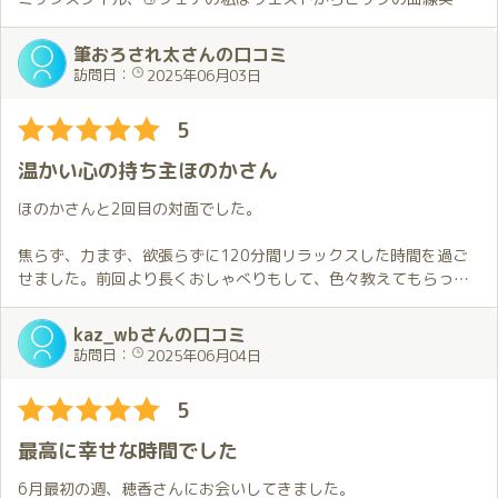
今回いつも以上に穂香さんと過ごした時間の余韻に浸っていた
脳殺状態のまま、限られた時間いっぱいのおもてなしと心遣いを
のか、帰路中にちょっとしたハプニングがありましたとさ…😦。
感じる会話で最高の癒しを堪能しました。
筆おろされ太さんの口コミ
筆職人を名乗る穂香さんですが、お会いすると不思議な元気と安
訪問日：
2025年06月03日
定感を貰える女神！
豪華な部屋での夢空間のサービスが忘れられず、現実に帰っても
5
頑張り、またお会いしたくなる素敵な方です。
温かい心の持ち主ほのかさん
ほのかさんと2回目の対面でした。
焦らず、力まず、欲張らずに120分間リラックスした時間を過ご
せました。前回より長くおしゃべりもして、色々教えてもらった
りもして濃い時間を過ごせました。低めな声で聞き上手なところ
もほのかさんの魅力だと思います。
kaz_wbさんの口コミ
訪問日：
2025年06月04日
5
最高に幸せな時間でした
6月最初の週、穂香さんにお会いしてきました。