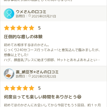
ほのかちゃんには本当に癒されてます😊
新しくYouTubeを始めたこともあって忙しいはずなのにリクエス
そして、その後はあんなことやこんなこと。今回は僕に花粉症の
トに快く対応していただけました。
ウメさんの口コミ
気配を感じたのか、所々で気遣いをしてくれました。そのおもて
試してみたいことがあったので先月とは少し違う感じの私服をお
訪問日：
2025年03月21日
なしがまたうれしい💕
願いしたのですが希望した通りの衣装で嬉しかったです。
また、最近頑張ってるYouTubeの話などおしゃべりも楽しかっ
5
た。
寒い日だからなのか、この日の穂香さんの手はいつもより温かく
毎回のことですが、本当に充実した時間でした。
感じました。
圧倒的な癒しの体験
私服の可愛い穂香さんが温かい手で優しくハグしてくれるととて
２月３月は推し活三昧でした。
も幸せな気持ちで満たされます。
初めてお相手するほのかさん。
ライヴにお笑い、そしてほのかちゃん💕
そのようなこともあって今回は最初に案内してくれた場所から移
じっくり240分コース行ってみよー!と意気込んで臨みましたが、
推しと同じ空間でいることは至上の喜びです。なかでも、ほのか
動できないまま…。
想像以上でした!
ちゃんは触れることが出来る推し✨僕の一押しです✨✨
ハグ、顔面乳プレスに始まり即即、Mットとあれよあれよという
毎回思いますが、本当に貴重で、出会えたことが本当にありがた
お伺いした日は東京で雪が降るような天候でしたが、穂香さんの
間に昇天の連続。
いし、感謝したい💕
様々な気遣いで快適に過ごすことが出来ました。
軽く休憩をはさんだ後はほのかさんによるク〇ニ、手〇ン講座を
裏_納豆🍑⭐さんの口コミ
これからも推し続けることを誓います✨
技術もホスピタリティも素晴らしい穂香さんと一緒に過ごす時間
はじめ、私がやりたかったあらゆる体制、プ〇イにともにチャレ
訪問日：
2025年03月22日
は楽しくて本当に特別です。
ンジしてくださり、とてもホスピタリティにあふれた方だな～と
お伺いする度に穂香さんとお会いできてよかったと感じます。
感じて更に昇天。
5
ポイントもちょっとずつ貯まっているみたいなので少し長い時間
夢のような時間を過ごすことができました。絶対リピートします!
でゆっくり過ごす機会も作りたいと思います。
何度会っても楽しい時間をありがとう😆
4月の予定は既にお伝えしているので、その日が来るのを楽しみに
初めてほのかさんにお会いしてから今回でもう５回目、約１ヶ月