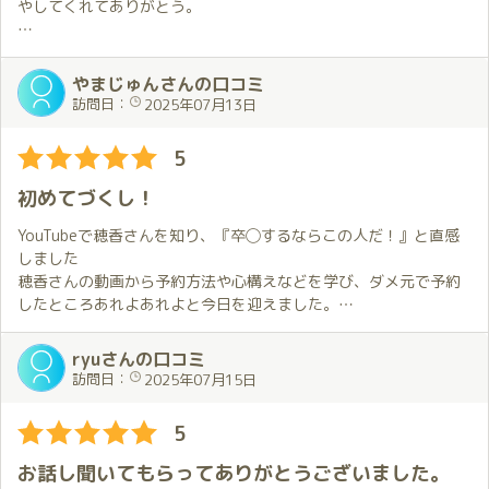
穂香さんの誕生月の初日にお会いすることができたことを嬉しく
やしてくれてありがとう。
思います。
部屋に入ると、再会を喜びあって熱い抱擁🔥
昨年お伺いしたときのことを覚えていてくれたこともとても嬉し
前にも書きましたが、僕にとっては待ちに待った瞬間✨
P.S.鏡の天井に映る自分の姿を見てこれはやせないとと実感(^^;)
かった…
この日もすべての疲れ、悩み、ストレスが今回はこの一瞬で飛ん
やまじゅんさんの口コミ
普段は月に一度ですが今月は特別な月なので7月中に再度お伺いす
で行くのを実感します。
訪問日：
2025年07月13日
る予定です。
これから何が起こるかな？
期待とかいろいろふくらんで来ます😍
5
そして、ここから先は２人の世界💕
初めてづくし！
ほのかちゃんのおもてなしは、１度として同じことはなく、いつ
も違って、いつもいいんだけど💯今回もいつにも増してよかっ
YouTubeで穂香さんを知り、『卒◯するならこの人だ！』と直感
た！
しました
穂香さんの動画から予約方法や心構えなどを学び、ダメ元で予約
僕がやりたいと言っていたこと、出来ることすべてに対応してく
したところあれよあれよと今日を迎えました。
れて、時間感覚が狂うくらい。しかも、その展開がとても自然
で、たっぷり楽しんだのに、えっ！まだ時間これしか経ってない
送迎の方、お店の方はとても丁寧な対応をして下さり、何もかも
ryuさんの口コミ
の？と感じるほどでした💕
初めてな私でもリラックス出来ました。
訪問日：
2025年07月15日
いざご対面の折、本物の穂香さんを目の当たりにした刹那、その
いろいろな場所でいろいろなことを楽しませてもらって、それだ
美しさと神々しさで稲妻にでも撃たれたように電流が走り、緊張
5
けでも十分なのに、ごはんもご一緒してもらって、最後はひざま
感が一気に高まり頭の中が真っ白に。
くら☺️
そんな私を察してか、会話の時間をしっかりと設けてくれたおか
お話し聞いてもらってありがとうございました。
げで、緊張の糸はゆっくりとほぐれ、夢のようなひとときの幕開