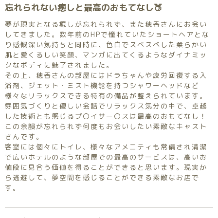
忘れられない癒しと最高のおもてなし🍑
夢が現実となる癒しが忘れられず、また穂香さんにお会い
してきました。数年前のHPで憧れていたショートヘアとな
り感慨深い気持ちと同時に、色白でスベスベした柔らかい
肌と愛くるしい笑顔、マンガに出てくるようなダイナミッ
クなボディに魅了されました。
その上、穂香さんの部屋にはドラちゃんや疲労回復する入
浴剤、ジェット・ミスト機能を持つシャワーヘッドなど
様々なリラックスできる特有の備品が整えられています。
雰囲気づくりと優しい会話でリラックス気分の中で、卓越
した技術とも感じるプ〇イサー〇スは最高のおもてなし！
この余韻が忘れられず何度もお会いしたい素敵なキャスト
さんです。
客室には個々にトイレ、様々なアメニティも常備され清潔
で広いホテルのような部屋での最高のサービスは、高いお
値段に見合う価値を得ることができると思います。現実か
ら逃避して、夢空間を感じることができる素敵なお店で
す。