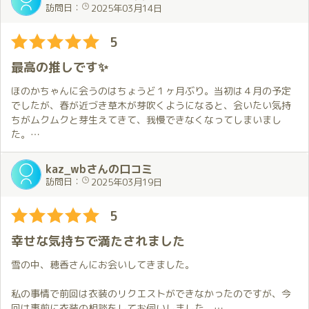
トカットが可愛い笑顔をより引き立てていました。
訪問日：
2025年03月14日
プレイでは部屋を効果的に使い、優しくリードしてもらいながら
も濃厚な内容で、身も心もたくさん癒してもらいました。
5
今回も夢のような楽しい時間があっという間に過ぎてしまいまし
た。この夢の続きを体験しにまた会いに行きます。
最高の推しです✨
初めての琥珀でしたが、スタッフの方には店内はもちろん電話か
ほのかちゃんに会うのはちょうど１ヶ月ぶり。当初は４月の予定
ら送迎まで丁寧に対応していただき、ありがとうございました。
でしたが、春が近づき草木が芽吹くようになると、会いたい気持
ちがムクムクと芽生えてきて、我慢できなくなってしまいまし
た。
そうです。いつもの前倒しです。
今日の衣装は黒レース。事前の打ち合わせの時、白と黒を提示さ
kaz_wbさんの口コミ
れ、よりセクシーな黒を選んだのですが、ほのかちゃんからは
訪問日：
2025年03月19日
「そうだと思った」と一言。僕の好みまですっかりお見通しで、
なんかうれしい💕
5
当日は花粉症の影響で若干の寝不足。でも、ほのかちゃんの満面
幸せな気持ちで満たされました
の笑みと黒レースの想像以上のセクシーさにバチッとお目覚め！
そして部屋に入ると熱い抱擁。
雪の中、穂香さんにお会いしてきました。
僕はこれが大好きで、このために行っていると言ってもいいくら
い💕
私の事情で前回は衣装のリクエストができなかったのですが、今
ギュッとしてもらうと自分が浄化されていく気がするんだよね❗️
回は事前に衣装の相談をしてお伺いしました。