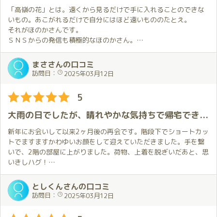
ただそんな時に限ってフィニッシュ出来ず😭。
「高嶺の花」とは。遠くから見るだけで手に入れることのできな
それでもほのかさんは優しく声を掛けてくれました🥰。
いもの。あこがれるだけで自分にはほど遠いもののたとえ。
それがほのかさんです。
プレイの合間は相変わらずの雰囲気で、ついつい色々とお話しし
ＳＮＳからの発信も積極的なほのかさん。
ちゃいました😊。
その内容は自身のアピールばかりではなく、少し秘密めいたほの
そのせいで最後ちょっとバタバタしちゃいましたが😓。
かさんのお仕事の裏話や他のキャストさんの情報など一般的な
まささんの口コミ
「キテネ」メインの営業垢とは趣が異なります。
訪問日：
2025年03月12日
今回もあっという間に楽しい癒しの時間が過ぎていってしまいま
一方、みなさんも当サイトの写真等でもご存じだと思いますが黒
した。
髪ショートに吸い込まれるようなまなざし。最近開設された「Ｙ
5
ｏｕＴｕｂｅチャンネル」でも確認できる魅惑的なボイス。そし
次回の予約は確保してあるので、その日を楽しみに次の事を考え
て身体の線が全方位どこから見ても美しいまさに高嶺の花とは彼
大雨の日でしたが、晴れやかな気持ちで帰宅できました😊
ながら日々乗り切っていこうと思います。
女のことです。
さらに極め付きはあの「極〇」をまとった極上のおもてなし。
新年にお会いして以来2ヶ月後の再会です。階段下でショートカッ
「筆下ろし職人」の顔も持つほのかさんで私は筆を置きたいとす
トでますますかわゆいお顔をして迎えていただきました。手を繋
ら思ってしまいます。
いで、2階の部屋に上がりました。荷物、上着を脱ぎいだあと、思
いきしハグ！
そのあと熱い口づけをしばらくしました。ベッドに行きましょう
といわれ、お互いに素肌をめせ合いながら、愛を確かめて合いま
としくんさんの口コミ
した。彼女が上で、やっという間に私は天国に行ってしまいまし
訪問日：
2025年03月12日
た。たくさん近況をお互いに話しました。ほんとあっという間に
時間がすぎ、お別れの👄づけをし今日は終わりになりました😭