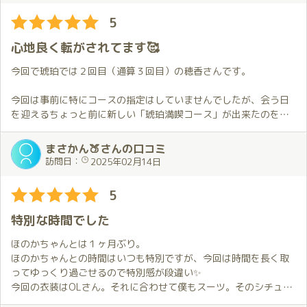
の遠方から会いにいった甲斐がありました。ホントに大満足でし
うな豪華な広いお部屋で清潔に備品が整えられていて、この空間
5
た！
でのサービスは最高級のSQCAの高さを感じます。この機会をまた
得られるよう、日常に戻り頑張ります。
心地良く転がされてます🥰
今回で琥珀では２回目（通算３回目）の穂香さんです。
今回は事前に特にコースの指定はしていませんでしたが、会う日
を迎えるちょっと前に新しい「琥珀満喫コース」が出来たのを知
り、直前ではありましたがそれをお願いしました。
まさかん🍑さんの口コミ
今回衣装のリクエストは、前回の私服と打って変わって「バニー
訪問日：
2025年02月14日
🐇」をお願いしたのですが、ご対面した時には良い意味で自分の
想像を裏切られました😁。
5
「琥珀満喫コース」ですが、穂香さん御本人の説明にある通り、
特別な時間でした
琥珀の広いお部屋の色んな場所でチャレンジさせてもらいまし
た。
ほのかちゃんとは１ヶ月ぶり。
穂香さんの説明が強気だったのでちょっと不安な気持ちになりま
ほのかちゃんとの時間はいつも特別ですが、今回は時間を長く取
したが、お陰様で全て無事フィニッシュする事が出来ました😌。
ってゆっくり過ごせるので特別感が段違い✨
今回の衣装はOLさん。それに合わせて僕もスーツ。そのシチュエ
プレイ中の穂香さんはご対面した時の明るく清楚な感じと違い、
ーションだけでも最高なのに、ほのかちゃんの豊満な身体で衣装