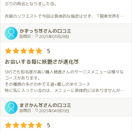
しています。
ぶりの再会となりました😍。
衣装のリクエストで今回は具体的な指定はせず、「現実世界を忘
れられる様なもの」という抽象的なお願いをしましたが、ほのか
さんは自分の想像を超える衣装で応えてくれました😲。
かずっち🍑さんの口コミ
その衣装の非日常感にドキドキしちゃいました💓。
訪問日：
2025年03月28日
その後のお部屋でのハグから始まるプ〇イの詳細については割愛
5
しますが、今回もほのかさんのホスピタリティに溢れたサー〇ス
で終始夢心地でした🥰。
お会いする毎に妖艶さが進化🍑
自分的にはそんなほのかさんを最初にお会いした時より見つめる
事が出来た様な気がします😄。
SNSでも知名度が高い職人穂香さんのサー○スメニューは様々な
コースがあります。
プ〇イ中以外の時間での会話も、こちらからの何気無い話はもち
その種類の多さの中で王道+癒しの半々コース
ろん心情を吐露した様な話にもちゃんと返してくれて癒されまし
特に気に入っているのは、メニューに具体的にはありませんが、
た😌。
その時の感覚で見つけてくれるおもてなしと癒しのホスピタリテ
ィ、目配り、心配り、気配り、絶妙で最高にいいんです！
まさかん🍑さんの口コミ
お会いした時からお別れの時まで終始恋人とのデートをしている
容姿端麗に重ねられた技とホスピタリティは、お会いする毎に妖
訪問日：
2025年04月05日
様な気持ちになりました😍。
艶さが進化、深化、真価を感じてしまいます。
今回もあっという間に時間が過ぎていきました😭。
進化していくさまは何度もお会いしたくなる所以なのかもしれま
5
せん。