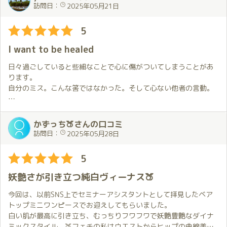
るようにしてくれました。
スの投稿（ミューツー）を見てそちらをお願いしました😊。
訪問日：
2025年05月21日
前回までのことも踏まえて色々と楽しんでもらおうとしているこ
お出迎えでその姿を見て投稿通りの正面姿にカッコ良い👍と思
とをお会いする度に感じています。
ったのと同時に、投稿では見えなかった後ろ姿にちょっとドキッ
5
特別なお願いをしなくても私の好きなことに合わせてくれるので
としちゃいました😍。
穂香さんとの時間はいつも幸せな気持ちで満たされます。
I want to be healed
お部屋の中での穂香さんとの時間はちょっと恥ずかしいので書
この日はお伺いするまでに時間があったのでお渡ししたいと思っ
きません。
日々過ごしていると些細なことで心に傷がついてしまうことがあ
ていたものを準備することも出来ました。
今回も基本穂香さんにお任せだったのですが、いつも通り（以上
ります。
少し遅い時間に毎回お会いすることが私の都合で難しいので良い
かも💕）のホスピタリティで快楽と癒しをいただきました😍。
自分のミス。こんな筈ではなかった。そして心ない他者の言動。
機会になりました。
毎回思いますが、今回もあっという間に時間が過ぎていってしま
いました😭。
わたしにとって、そんな心の傷にいつもそっと寄り添ってくれる
階段でお別れするときまで優しく丁寧に対応してくれる穂香さん
のがあなたです。
かずっち🍑さんの口コミ
は本当に素敵な方だと思います。
お別れの時のハグとキスがとても切なく感じて、またすぐにで
訪問日：
2025年05月28日
次回は6月ですが少し短い間隔でお会いすることになる予定です。
も穂香さんに会いたいと思ったのでした😢。
わたしから心の傷について言葉にしてお伝えしたことはありませ
お見送りの時振り返ると自分の姿が見えなくなるまで手を振っ
んが、恐らくこちらの雰囲気であなたにはわかるのでしょう。
5
てくれているのを見て、愛おしい気持ちになってしまいました
💘。
お会いした後はいつもより少し上を向いて歩けます。
妖艶さが引き立つ純白ヴィーナス🍑
一度穂香さんとお会いすればその素晴らしさに魅了される事請
これまでありがとう。
今回は、以前SNS上でセミナーアシスタントとして拝見したベア
け合いです🤩。
そして、これからもよろしく。
トップミニワンピースでお迎えしてもらいました。
白い肌が最高に引き立ち、むっちりフワフワで妖艶豊艶なダイナ
P.S.
ミックスタイル、🍑フェチの私はウエストからヒップの曲線美に