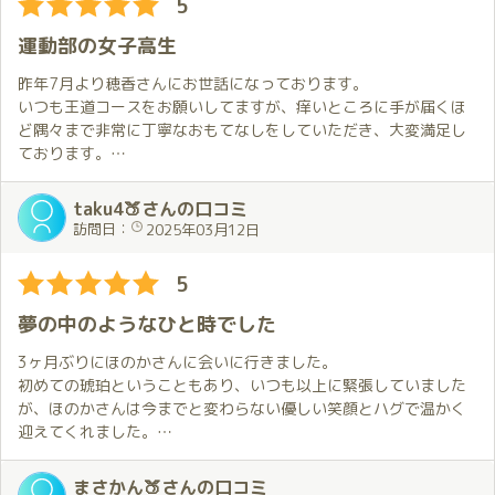
5
運動部の女子高生
昨年7月より穂香さんにお世話になっております。
いつも王道コースをお願いしてますが、痒いところに手が届くほ
ど隅々まで非常に丁寧なおもてなしをしていただき、大変満足し
ております。
最近、穂香さんは髪を切られたようですが、これがまた、ショー
トカット好きの自分にはどストライクな髪型で、22歳の女性には
taku4🍑さんの口コミ
失礼を承知で書かせていただきますが、まるで「運動部の女子高
訪問日：
2025年03月12日
生」のように可愛くて、食べちゃいたいくらいに惚れてしまいま
した。
5
これからも推していきたいと思います。
夢の中のようなひと時でした
3ヶ月ぶりにほのかさんに会いに行きました。
初めての琥珀ということもあり、いつも以上に緊張していました
が、ほのかさんは今までと変わらない優しい笑顔とハグで温かく
迎えてくれました。
鏡がいたる所にあり照明も明るい部屋のせいか、ほのかさんの綺
麗な肌がさらに輝いて見えました。また、少し短くなったショー
まさかん🍑さんの口コミ