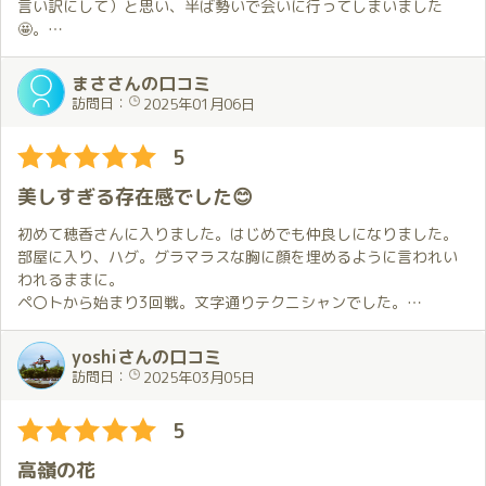
全く予想していなかった私服の穂香さんにお会い出来てとても嬉
言い訳にして）と思い、半ば勢いで会いに行ってしまいました
しかったです。
🤩。
この出来事に加えてブログやSNSを見る時間もなかなか取れなか
今回も衣装のリクエストをしましたが、ちょっとマニアック過ぎ
まささんの口コミ
ったこともあり、お会い出来たことが嬉しくてお部屋に着いたと
てお持ちでは無かったのですが似た様なもので対応してくれまし
訪問日：
2025年01月06日
きに普段よりも長くハグしていました。
た😆。
その後も穂香さんが私に合わせてくれるように何度もハグしてく
5
れたので、この上なく幸せな気持ちに。
御対面から手を引かれてお部屋への移動、そしてお部屋に入って
琥珀の豪華なお部屋で幸せに包まれて過ごす時間は本当に素晴ら
からのハグ🤗、それだけでその後の幸せな時間を想像して興奮が
美しすぎる存在感でした😊
しかったです。
止まりません😤。
いつも優しく寄り添ってくれる穂香さんは素敵な方で、出会えた
初めて穂香さんに入りました。はじめでも仲良しになりました。
ことにとても感謝しています。
今回は特にプレイでのリクエストはしていないので基本ほのかさ
部屋に入り、ハグ。グラマラスな胸に顔を埋めるように言われい
んにお任せだったのですが、こちらの要望をさりげなく感じ取っ
われるままに。
優しくて美人で可愛い穂香さんと琥珀という素晴らしい場所でお
てくれて大変至福の時間でした😄。
ペ〇トから始まり3回戦。文字通りテクニシャンでした。
会いできることを嬉しく思います。
エ〇チはお上手ですが、性格は極めて良く、真面目でした。
来月の予約もお願いしているのでその日を楽しみにしています。
今回特に驚いたのは、Bットでのプレイ中に自分が好きな体勢に導
話も面白く楽しませていただきました。
yoshiさんの口コミ
いてくれた事でした🤔。
お風呂に入り、温泉地♨️に来たような錯覚に陥りました。
訪問日：
2025年03月05日
その事に興奮が更に上がり無我夢中になってしまいました😍。
あっという間の②時間でした。また、お会いしたいです❤️
それとMットでのプレイ中にマッサージをしてくれました😊。
5
特にお願いした訳ではありませんが、こちらの何かを察してくれ
たのだと思います。
高嶺の花
その後最初より元気になった事にビックリ😲。