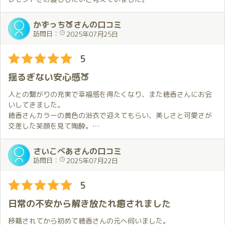
しっとりとした雰囲気のドレスは先ほどまでの和の癒しとはまた
今日の衣装はメイドさん💕
何を贈るのが良いのかを決めることが難しくて最終的にはギフト
違った魅力があって、同じ「穂香さん」なのにまるで別人のよ
仕事終わりの疲れた身体には最適だし、
カードになりがちなのですが、今回は無事お渡しすることが出来
かずっち🍑さんの口コミ
う。
日記で見たのがすごく可愛かったのでリクエストしたのですが、
ました。
訪問日：
2025年07月25日
そのギャップにドキッとさせられつつも、彼女の持つ多面的な魅
これはすごかった✨
事前に教えてもらったお店でどれにするかを考える時間も楽し
力を改めて感じることができました。
すごくかわいいし、予想してなかったセクシーさにビックリ😍
く、お部屋に着いてお渡ししたときに穂香さんが喜んでくれたの
5
１度試してください。本当におすすめです💕
がとても嬉しかったです。
プレイが始まると穂香さんのもう一つの顔が垣間見えます。
今回は一人で選んだのですが一緒に選ぶ機会があればいいなと思
揺るぎない安心感🍑
普段のふんわりした癒し系の雰囲気とは違いどこか色っぽく柔ら
部屋に入ると「お疲れさま💕」という言葉とともに熱い抱擁。
います。
かな所作の中に秘めた艶やかさがふっと現れる瞬間があって、毎
疲れが飛ぶのを実感します。
人との繋がりの充実で幸福感を得たくなり、また穂香さんにお会
回そのギャップに驚かされます。
そして、その後は二人の世界。
この日は夏らしく浴衣をリクエスト。
いしてきました。
本当は自分からも色々してみたいという気持ちもあるのですが、
ほのかメイドに労ってもらい至福の時間でした✨
配信やSNSで拝見する衣装はどれも魅力的なのですが、その中で
穂香さんカラーの黄色の浴衣で迎えてもらい、美しさと可愛さが
穂香さんの心地良いリードにすっかり身を委ねてしまい気付けば
今回もいろいろなことをしてもらったなぁ☺️
最も気になっていた衣装です。
交差した笑顔を見て陶酔。
全てを任せてしまっている。
疲れているのに元気にしてもらって、そしてスッキリ🎉
昨年は誕生月の期間限定衣装になっていたので誕生月には再度リ
温かみのある雰囲気と穏やかな会話や個別に準備して聴かせてく
それでもどこか満たされている自分がいて、ただ穂香さんの隣に
ほのかちゃんの誕生月のお祝いなのに、僕がお祝いされたみたい
クエストしたいとずっと考えていました。
れる音楽で心がほぐれ、
さいこべあさんの口コミ
いるだけでいい、そんな安心感に包まれるのです。
にしあわせな気持ちに包まれました🎉
少し条件があるものの今年もリクエスト出来るということでお願
美肌で魅力あるダイナミックボディでの丁寧なサービスで底なし
訪問日：
2025年07月22日
いすることに。
沼に落ちていくような感覚。
今回は出前ですが初めて本格的な食事を一緒に楽しむ事も出来ま
ほのかちゃんからのお返しは最高のおもてなし✨✨
昨年とは異なる色合いと雰囲気の浴衣が良く合っていて、笑顔で
限られた時間いっぱい、優しくそっと癒しを与えてくれる穂香さ
5
した。
このお返しは必ずさせていただきます✨😌✨
迎えてくれた穂香さんがとても可愛かった…
んのサービスは絆を深めてくれるような揺るぎない安心感を与え
とはいえ、隣同士で並んで肩が軽く触れる距離で食べながらの会
てくれます。
日常の不安から解き放たれ癒されました
話はとても温かく、まるで長く付き合っている恋人との何気ない
お部屋に着いてプレゼントを渡した後は心待ちにしていた浴衣姿
品質、サービス、クレンリネス、雰囲気（SQSA）が整う最高級の
時間のようでした。
の穂香さんとの時間。
お店と最高級人気姫、お値段以上の価値をいただけるような気が
移籍されてから初めて穂香さんの元へ伺いました。