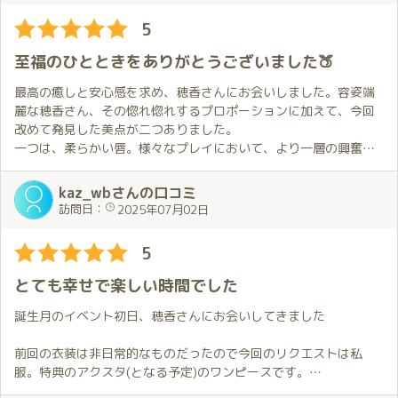
ほのかちゃんはいつも相手のことを想い、行動してくれる。そし
ので、詳細は控えさせていただきます😅。
ができ気が付けば夢のような２時間があっという間にすぎてしま
5
て、それを毎回実感できるから、何度でも会いたくなるんでしょ
基本的に穂香さんにお任せしていますが、穂香さんには自分の好
いました。
う。
みがバレているようで、いつも瞬殺されてしまいます😣。
心も身体も気持ちよく満足と幸福を感じられる時間でした。
至福のひとときをありがとうございました🍑
今回も、僕が仕切り直しを決めるまで何度も応じてくれたし、う
特に洗い場でのプレイは、何度経験してもとても心地よく、毎回
またお会いしたくて、すぐに予約をお願いしました。来月がすご
まくいったら一緒に喜んでくれました、もう感謝しかないです😭
お願いしてしまいます🙏。
く楽しみです。
最高の癒しと安心感を求め、穂香さんにお会いしました。容姿端
ただ好きなんですね💕
麗な穂香さん、その惚れ惚れするプロポーションに加えて、今回
今回は、いつも以上に穂香さんとの会話が楽しく、近況報告から
改めて発見した美点が二つありました。
ほのかちゃんは最近XやYouTubeで活躍中✨
いろんな話をしました。
一つは、柔らかい唇。様々なプレイにおいて、より一層の興奮を
そんな女の子と１対１で逢えるんです💕
自分の些細な話を穂香さんは優しく聞いてくれて、穂香さんから
高めてくれる素晴らしい「武器」となります。
観て楽しむのもいいですが、やっぱりライブが一番だと思います❗️
もたくさん話してもらって…🙂。
二つめは、サービスの中で、疲労回復に効果的なツボを教えてい
kaz_wbさんの口コミ
ただいたことです。
訪問日：
2025年07月02日
楽しい時間はあっという間に過ぎ、部屋を出る際の最後のハグ🤗
限られた時間の中で、心ゆくまでリラックスし穏やかな時間を過
とキス💋では、お部屋での楽しい余韻と、またこれで終わりかと
ごすことで、心身ともに非常に心地よい感覚をいただきました。
5
いう寂しさが入り混じり、次回また穂香さんに会いたいという気
お会いするたびに、新たな心地よさに包まれるため、是非、多く
持ちが強くなりました💕。
の皆様にこの感動を味わっていただきたいと思います。
とても幸せで楽しい時間でした
誕生月イベントも企画されているとのこと、7月も是非お会いした
来月は穂香さんの誕生月ですが、次回の約束はもう済ませている
いです。
誕生月のイベント初日、穂香さんにお会いしてきました
ので、今から楽しみです😆。
前回の衣装は非日常的なものだったので今回のリクエストは私
服。特典のアクスタ(となる予定)のワンピースです。
夏らしさが感じられるワンピースは触り心地がとても良くて前回