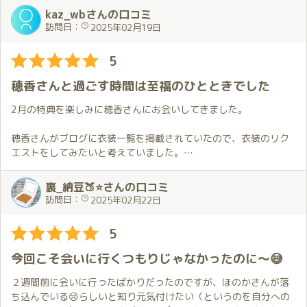
かなり妖艶でそれを見ているだけで興奮が止まりませんでした
はピチピチ😍これはもう盛り上がるしかないでしょう❗️
kaz_wbさんの口コミ
😍。
部屋に入った直後から、コンプライアンス無視の展開になだれ込
訪問日：
2025年02月19日
穂香さんは自分を「お話好き」認定してくれていますが、それは
んでしまいました💕
穂香さんが自分が話しやすくなる空気を上手く作ってくれている
時間に余裕があるので、いろいろなことを楽しみました。あんな
5
からだと思います。
ことやこんなこともしたし、一緒にごはん食べながらおしゃべり
それと穂香さんは自分の話した事やSNS等で発信した事を把握し
もたくさんしたし、本当にしあわせな時間でした。
穂香さんと過ごす時間は至福のひとときでした
ていて、ちゃんとそれに対応してくれるのが凄いです😲。
でも、なによりうれしかったのは、ほのかちゃんが終始楽しそう
にしてくれたこと。独りよがりかもしれませんが、信頼関係が深
2月の特典を楽しみに穂香さんにお会いしてきました。
この文章で穂香さんの魅力が伝わったか不安ですが、穂香さんの
まったような気がしました。
事は気になっているが会いに行く勇気が出ない方は是非会いに行
穂香さんがブログに衣装一覧を掲載されていたので、衣装のリク
ってほしいなと思います。
そして、それに花を添えているのが、琥珀の豪勢な部屋✨
エストをしてみたいと考えていました。
壁や天井が鏡張りで、さまざまな角度からほのかちゃんを見るこ
リクエストするなら私服がいいなと考えてはいたのですが、お願
とが出来てたのしいし、広いのに暖かい。
いする時間が取れないから次回の楽しみにするしかないのかな…
裏_納豆🍑⭐さんの口コミ
まさに非日常を堪能できる空間だなと思いました。(鏡は自分の乱
と思いながら当日を迎えました。
訪問日：
2025年02月22日
れてる姿も見えてしまい、その点は興醒めですが😓)
そのような状況であったのでドレス姿の穂香さんを想定していま
5
とにかく、今回もとてもすてきな時間でした✨
した。しかし、私の予想に反して、この日の穂香さんは私服でし
ほのかちゃん💕本当にありがとう😊
た。
今回こそ会いに行くつもりじゃなかったのに～😅
毎回とはいきませんが、長い時間はアリです！
事前にお話し出来なかったにもかかわらず、穂香さんが以前に私
服をリクエストしたときのことを思い出して私の好きな服を選ん
２週間前に会いに行ったばかりだったのですが、ほのかさんが落
でくれていました。
ち込んでいる😢らしいと知り元気付けたい（というのを自分への