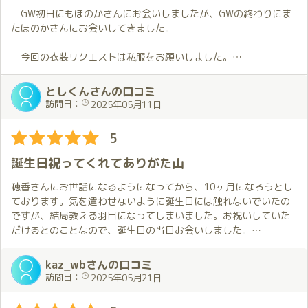
一応仕事も頑張っていましたが、時計ばかり見ていた気がします
GW初日にもほのかさんにお会いしましたが、GWの終わりにま
⌚️
たほのかさんにお会いしてきました。
天気も悪かったし、東海道線も遅れてたけど、全然気にならなか
ったです。
今回の衣装リクエストは私服をお願いしました。
お出迎えの時衣装からチラリと見える素肌にドキドキしちゃいま
そしていよいよご対面💕
した💓。
としくんさんの口コミ
ほのかちゃんはいつも以上にかわいく、笑顔も素敵でした😊
訪問日：
2025年05月11日
衣装は私服。これがまた見惚れるほど綺麗✨
手をつないでお部屋まで案内され、まずは挨拶のハグ🤗。
意図せず夜の密会といった感じになり、背徳感も高まります↗️
この瞬間心地良さで頭が真っ白になってしまいました😯。
5
今日もたのしい予感しかしません！
恥ずかしながら、この時もうちょっと反応しちゃってました😳。
誕生日祝ってくれてありがた山
その後お部屋に入って、熱い抱擁・・・
その後軽くお話ししつつプレイに入っていくのですが、今回ほ
日々のモヤモヤ、今日の疲れが瞬時に消えていくのを感じます。
のかさんの表情がいつも以上に可愛くて何度も「可愛い🥰」って
穂香さんにお世話になるようになってから、10ヶ月になろうとし
本当に最高の瞬間！！
口走ってました。
ております。気を遣わせないように誕生日には触れないでいたの
特に意地悪っぽい事を言う時の、いたずらする子供の様な表情が
ですが、結局教える羽目になってしまいました。お祝いしていた
ここからは２人の世界。
たまらなく可愛かったです😄。
だけるとのことなので、誕生日の当日お会いしました。
ほのかちゃんのおもてなしはいつも以上に激しくて、えっ！こん
いつも変わらぬ、きめ細やかなおもてなしを受け、身も心も満足
なところでこんなこと？ということまで😍僕はもちろん防戦一方
プレイの詳細はここでは控えますが、ほのかさんはこちらがし
していたところに、誕生日のケーキを頂戴し、さらにプレゼント
kaz_wbさんの口コミ
😖
てほしいと思っている事を察して対応してくれます👌。
も頂戴いたしました。独り身の初老にとって唯一の誕生日のお祝
訪問日：
2025年05月21日
でも、疲れてるはずの身体は元気で↗️、年に数回しかない、身体
事前にお伝えしておけば確実だと思います。
いをしていただき、改めて穂香さんの元に通うことを心に誓った
に１本芯が入っているという感じを久しぶりに体感しました。
プレイの合間も隣にいてくれて、一緒にお話ししたり軽く飲食
のでした。