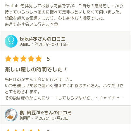
これをしあわせと言わずになんと言いましょう✨
けです。
YouTubeを拝見してお顔は勿論ですが、ご自分の意見をしっかり
これだからほのかちゃん詣はやめられないのです！
持っていらっしゃるのに惚れて是非お会いしたくて伺いました。
何も知らない私を優しく柔らかく妖艶に導いていただくなかで、
想像を超える気遣いもあり、心も身体も大満足でした。
互いのボルテージが徐々に上がってゆく心地よさを感じながら、
来月も必ず会いに行きます😊
無事卒◯へといざなっていただきました。
初めてでうまくいくかどうか分からない、という不安がありまし
taku4🍑さんの口コミ
たが、はっきり言って杞憂でした。数々の初めてをゆっくりと存
訪問日：
2025年07月16日
分に堪能させてもらえました。
5
私の直感に間違いはなかった、勇気を出して来てよかった、そう
思わせてくれる方と出会えたことは奇跡です。
楽しい癒しの時間でした！
かけがえのない時間をありがとうございました。また会える日を
楽しみに❤️
先日ほのかさんに会いに行きました。
いつも優しい笑顔で温かく迎えてくれるほのかさん。ハグだけで
とても癒されます。
その後はほのかさんにリードしてもらいながら、イチャイチャか
ら濃厚な洗い場まで、あっという間の時間を楽しく過ごすことが
できました。
裏_納豆🍑⭐さんの口コミ
合間の会話の時間も心地良くて、一年前のことをほのかさんが覚
訪問日：
2025年07月20日
えてくれていて凄く嬉しい気持ちになれました。