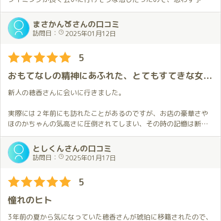
を入れて
いました。
まさかん🍑さんの口コミ
訪問日：
2025年01月12日
ほのかさんが移籍された琥珀さんがある川崎は全く土地勘が無い
ので、
5
今回は往復とも送迎を利用させてもらいました。
送迎も含め、スタッフさんの応対は素晴らしかったです。
おもてなしの精神にあふれた、とてもすてきな女性です。
プレイ内容の詳細については割愛しますが、お迎えの時からお別
新人の穂香さんに会いに行きました。
れの時まで
ずっと素晴らしかったです。
実際には２年前にも訪れたことがあるのですが、お店の豪華さや
今回初めて衣装（私服）をリクエストしましたが、ほのかさんか
ほのかちゃんの気高さに圧倒されてしまい、その時の記憶は断片
らの予想外
的にしか残っていません。
の仕掛けに心を撃ち抜かれてしまいました。
今の自分は成長してるし大丈夫と(自分では)思いつつも、当日は転
としくんさんの口コミ
その後も「前回と違う事がしたい」という突然の申し出にも臨機
勤初日のような緊張感を覚えながらの訪問となりました。
訪問日：
2025年01月17日
応変に対応
していただき、また残り時間が少なかったにもかかわらずこちら
でも、その心配は全くの杞憂でした。
5
のわがまま
ほのかちゃんは相変わらず気高く輝いてましたが、ギュッとした
に応えてくれて、終始癒されました。
瞬間から緊張感は解かれ、僕は夢の世界へと導かれて行きました
憧れのヒト
合間での会話もこちらが話しやすい状況を上手に作ってくれ、ま
✨
たこちらが
密着度も高く、ここまでしてくれるの？という驚きもあり、ほの
3年前の夏から気になっていた穂香さんが琥珀に移籍されたので、