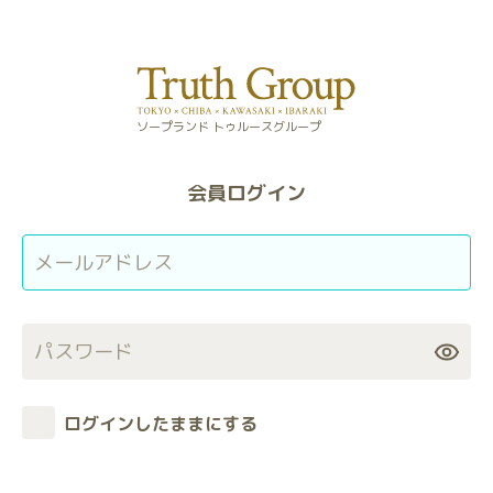
ソープランド トゥルースグループ
会員ログイン
表
示・
非
表
ログインしたままにする
示
を
切
り