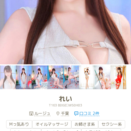
れい
T163 B86(E)W58H83
ルージュ
千葉
口コミ 2件
Mっ気あり
オイルマッサージ
お姉さま系
セクシー系