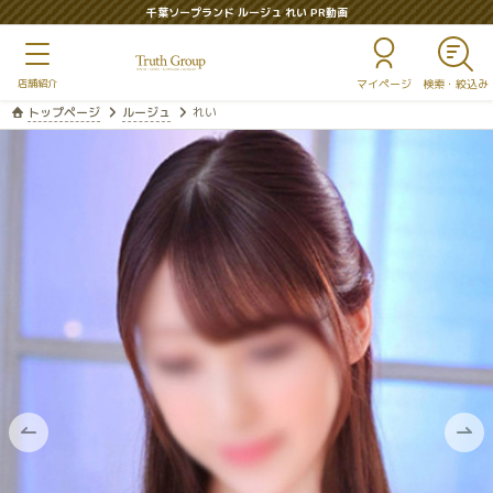
千葉ソープランド ルージュ れい PR動画
マイページ
トップページ
ルージュ
れい
前
次