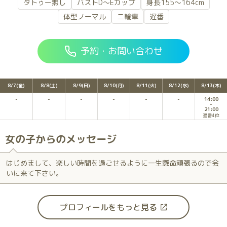
タトゥー無し
バストD～Eカップ
身長155～164cm
体型ノーマル
二輪車
遅番
予約・お問い合わせ
8/7(金)
8/8(土)
8/9(日)
8/10(月)
8/11(火)
8/12(水)
8/13(木)
14:00
21:00
遅番4位
女の子からのメッセージ
はじめまして、楽しい時間を過ごせるように一生懸命頑張るので会
いに来て下さい。
プロフィールをもっと見る