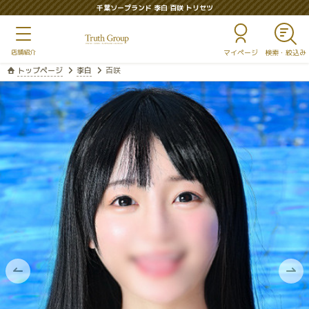
千葉ソープランド 李白 百咲 トリセツ
マイページ
トップページ
李白
百咲
前
次