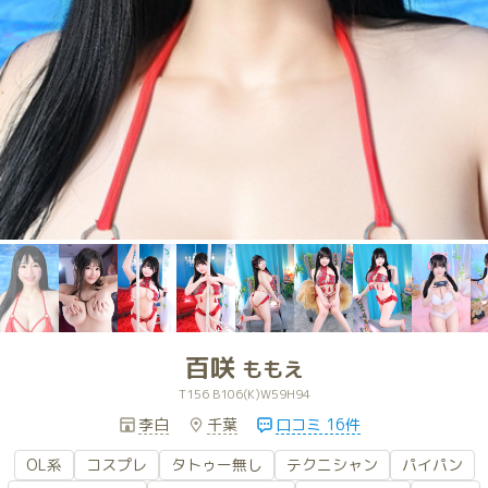
百咲
ももえ
T156 B106(K)W59H94
李白
千葉
口コミ 16件
OL系
コスプレ
タトゥー無し
テクニシャン
パイパン