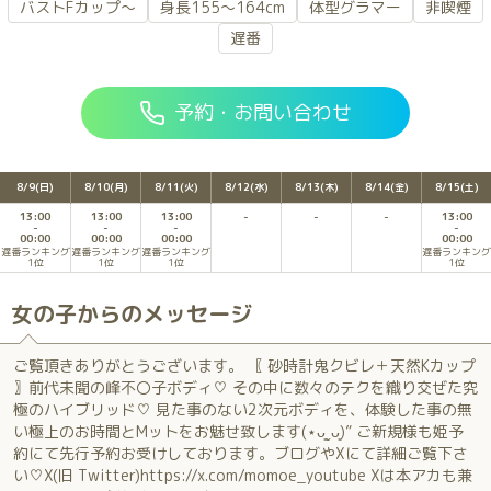
バストFカップ～
身長155～164cm
体型グラマー
非喫煙
遅番
予約・お問い合わせ
8/9(日)
8/10(月)
8/11(火)
8/12(水)
8/13(木)
8/14(金)
8/15(土)
13:00
13:00
13:00
13:00
00:00
00:00
00:00
00:00
遅番ランキング
遅番ランキング
遅番ランキング
遅番ランキング
1位
1位
1位
1位
女の子からのメッセージ
ご覧頂きありがとうございます。 〖 砂時計鬼クビレ＋天然Kカップ
〗前代未聞の峰不〇子ボディ♡ その中に数々のテクを織り交ぜた究
極のハイブリッド♡ 見た事のない2次元ボディを、体験した事の無
い極上のお時間とMットをお魅せ致します(⋆ᴗ͈ˬᴗ͈)” ご新規様も姫予
約にて先行予約お受けしております。ブログやXにて詳細ご覧下さ
い♡X(旧 Twitter)https://x.com/momoe_youtube Xは本アカも兼