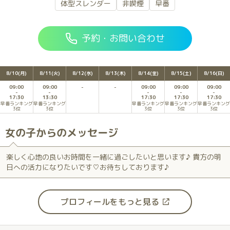
体型スレンダー
非喫煙
早番
予約・お問い合わせ
8/10(月)
8/11(火)
8/12(水)
8/13(木)
8/14(金)
8/15(土)
8/16(日)
09:00
09:00
09:00
09:00
09:00
17:30
13:30
17:30
17:30
17:30
早番ランキング
早番ランキング
早番ランキング
早番ランキング
早番ランキング
3位
3位
3位
3位
3位
女の子からのメッセージ
楽しく心地の良いお時間を一緒に過ごしたいと思います♪ 貴方の明
日への活力になりたいです♡お待ちしております♪
プロフィールをもっと見る