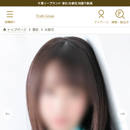
千葉ソープランド 李白 古都花 自撮り動画
マイページ
トップページ
李白
古都花
前
次