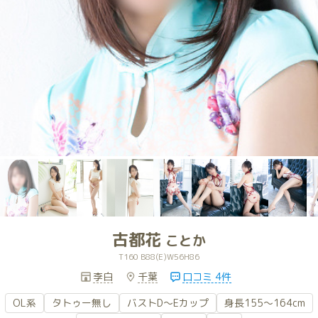
古都花
ことか
T160 B88(E)W56H86
李白
千葉
口コミ 4件
OL系
タトゥー無し
バストD～Eカップ
身長155～164cm