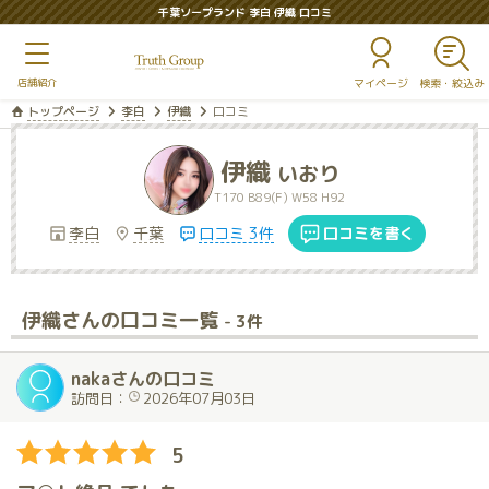
千葉ソープランド 李白 伊織 口コミ
マイページ
トップページ
李白
伊織
口コミ
伊織
いおり
T170 B89(F) W58 H92
李白
千葉
口コミ 3件
口コミを書く
伊織さんの口コミ一覧
- 3件
nakaさんの口コミ
訪問日：
2026年07月03日
5