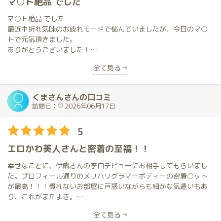
マ○ト絶品 でした
マ○ト絶品 でした
最近中折れ気味のお疲れモードで悩んでいましたが、今日のマ○
トで元気頂きました。
ありがとうございました！
乳○から足のつま先まで全身感度あがったみたいです。
全て見る→
伊織さんとは相性もよかったみたいで、
帰りのエレベーターでも、息子はまだ貪欲に元気いっぱいでし
た。
くまさんさんの口コミ
時間足りなかったです、もっといち〇いち〇ぬるぬるぱ〇ぱんし
訪問日：
2026年06月17日
たかったです。
5
また、お願いいたします。
エロかわ美人さんと密着の至福！！
幸せなことに、伊織さんの李白デビューにお相手してもらいまし
た。プロフィール通りのメリハリグラマーボディーの密着○ット
が最高！！！慣れないお部屋に戸惑いながらも細かな気遣いもあ
り、これがまたよき。
まったりリラックスタイムを満喫、至福のひと時でした。
全て見る→