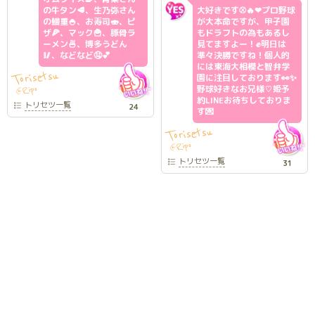
の牛タン🥩、生乃弥さん
大好きです⚾🔥❤プロ野球
の鰻重🍚、お寿司🍣、ピ
が大本命ですが、甲子園
ザ🍕、マック🍟、豚骨ラ
もドラフトの為もあるし
ーメン🍜、博多うどん
見てますよー！✊明日は
🥢、などなど🤤💕
準々決勝ですね！個人的
には東海大相模と智弁学
Torisetsu
園に注目しております👀✨
野球好きなお兄様♡姫予
Ripo
@
約LINEお待ちしておりま
トリセツ
一覧
24
す💌
Torisetsu
Ripo
@
トリセツ
一覧
31