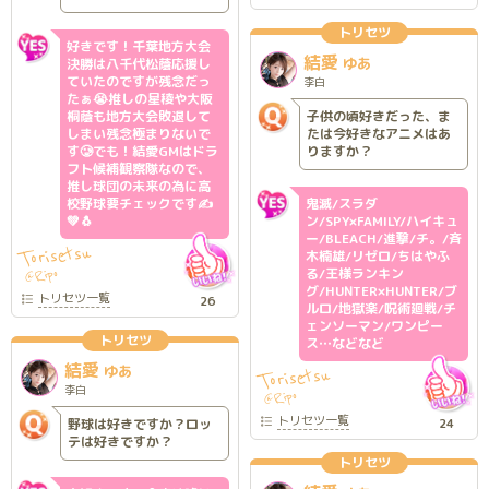
トリセツ
好きです！千葉地方大会
結愛
ゆあ
決勝は八千代松蔭応援し
ていたのですが残念だっ
李白
たぁ😭推しの星稜や大阪
桐蔭も地方大会敗退して
子供の頃好きだった、ま
しまい残念極まりないで
たは今好きなアニメはあ
す🥲でも！結愛GMはドラ
りますか？
フト候補観察隊なので、
推し球団の未来の為に高
校野球要チェックです✍
鬼滅/スラダ
💚🐧
ン/SPY×FAMILY/ハイキュ
ー/BLEACH/進撃/チ。/斉
Torisetsu
木楠雄/リゼロ/ちはやふ
る/王様ランキン
Ripo
@
グ/HUNTER×HUNTER/ブ
トリセツ
一覧
26
ルロ/地獄楽/呪術廻戦/チ
ェンソーマン/ワンピー
トリセツ
ス…などなど
結愛
ゆあ
Torisetsu
李白
Ripo
@
トリセツ
一覧
野球は好きですか？ロッ
24
テは好きですか？
トリセツ