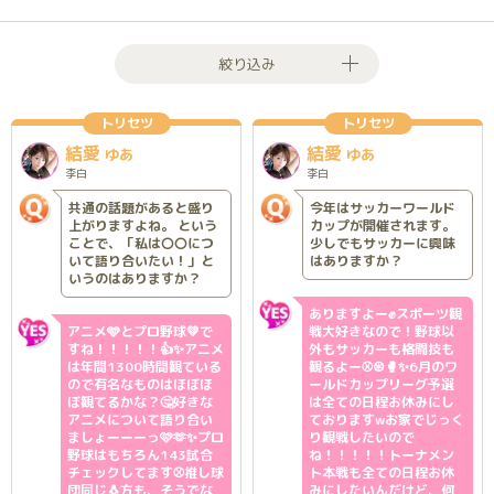
絞り込み
トリセツ
トリセツ
結愛
結愛
ゆあ
ゆあ
李白
李白
共通の話題があると盛り
今年はサッカーワールド
上がりますよね。 という
カップが開催されます。
ことで、「私は〇〇につ
少しでもサッカーに興味
いて語り合いたい！」と
はありますか？
いうのはありますか？
ありますよー✊スポーツ観
アニメ🩵とプロ野球💚で
戦大好きなので！野球以
すね！！！！！👍✨アニメ
外もサッカーも格闘技も
は年間1300時間観ている
観るよー⚾♼🥊✨6月のワ
ので有名なものはほぼほ
ールドカップリーグ予選
ぼ観てるかな？🤔好きな
は全ての日程お休みにし
アニメについて語り合い
ておりますwお家でじっく
ましょーーーっ🩷🫶✨プロ
り観戦したいので
野球はもちろん143試合
ね！！！！！トーナメン
チェックしてます⚾推し球
ト本戦も全ての日程お休
団同じ🐧方も、そうでな
みにしたいんだけど、何