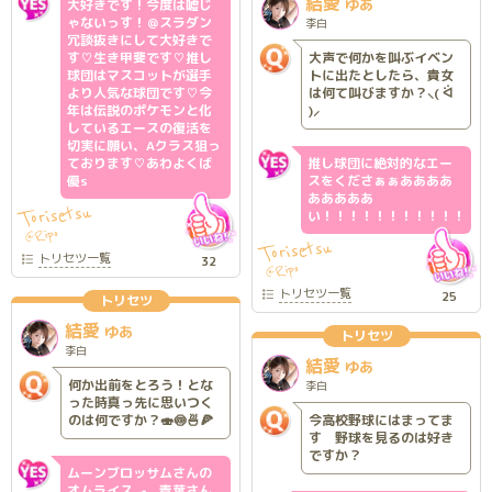
結愛
ゆあ
大好きです！今度は嘘じ
ゃないっす！＠スラダン
李白
冗談抜きにして大好きで
す♡生き甲斐です♡推し
大声で何かを叫ぶイベン
球団はマスコットが選手
トに出たとしたら、貴女
より人気な球団です♡今
は何て叫びますか？⸜( ᐛ
年は伝説のポケモンと化
)⸝
しているエースの復活を
切実に願い、Aクラス狙っ
ております♡あわよくば
推し球団に絶対的なエー
優s
スをくださぁぁああああ
あああああ
Torisetsu
い！！！！！！！！！！！！！
Ripo
@
Torisetsu
トリセツ
一覧
32
Ripo
@
トリセツ
一覧
25
トリセツ
結愛
ゆあ
トリセツ
李白
結愛
ゆあ
何か出前をとろう！とな
李白
った時真っ先に思いつく
のは何ですか？🍣🍥🍜🍕
今高校野球にはまってま
す 野球を見るのは好き
ですか？
ムーンブロッサムさんの
オムライス🍳、青葉さん