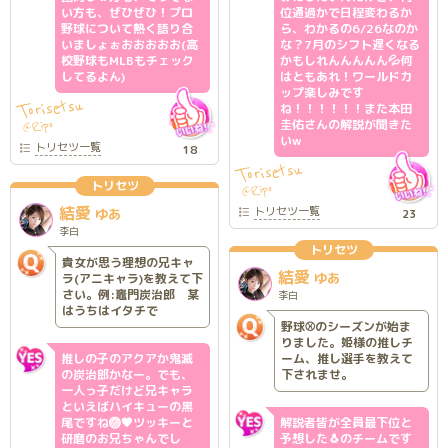
い方も、ぜひぜひ！プロ
位通過かで日程変わるか
野球について熱く語り合
ら、わかるの6/26なのか
いましょぉおおおおお(高
な？7月のシフト遅くなる
校野球もMLBもチェック
かもしれんんんんん💦何
してるよん)
はともあれ！ワールドカ
ップ楽しみです
Torisetsu
ね！！！！！！また本田
圭佑さんの解説が聞きた
Ripo
@
いw
トリセツ
一覧
18
Torisetsu
トリセツ
Ripo
@
結愛
トリセツ
一覧
ゆあ
23
李白
トリセツ
貴女が思う理想の兄キャ
結愛
ゆあ
ラ(アニキャラ)を教えて下
さい。例:竈門炭治郎 某
李白
はうちはイタチで
野球⚾️のシーズンが始ま
りました。姫様の推しチ
推しの子のアクアか鬼滅
ーム、推し選手を教えて
の炭治郎かなー。でも、
下されませ。
一人っ子だけど兄キャラ
といえばハイキューの黒
尾ですね🏐🖤ツッキーと
解説者皆が全員最下位と
研磨のお兄ちゃんでし
予想した🐧のチームです