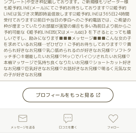
ンプレート)や空き枠記載しております。ご新規様もリピーター様
も姫予約LINE(メール)にてご予約お待ちしております♡☑姫予約
LINEは気づき次第即時返信致します☑姫予約LINEは365日24時間
受付ております☑前日や当日の李白へのご予約電話では、ご希望の
枠が埋まっていたりお部屋が🈵室の場合も多い為前日より前からご
予約可能な《姫予約LINE💌(又はメール📧)》を下さるととっても嬉
しいですし、励みになります■■■メッセージ■■■こんな女の子
を求めているお兄様…ぜひぜひ！ご予約お待ちしております♡♡責
められ好きなお兄様♡乳○舐められるのが好きなお兄様♡ソフトタ
ッチ手○キ堪能したいお兄様♡Mッ○でパイ○リされたいお兄様♡
本格マッサージで気持ち良くなりたいお兄様♡ショートカット好き
なお兄様♡巨乳好きなお兄様♡お話好きなお兄様♡明るく元気な女
の子が好きなお兄様
プロフィールをもっと見る
メッセージを送る
口コミを書く
フォロー