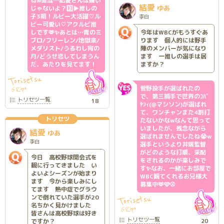
ねw直哉…結愛さんは嫌い
結愛
ゆあ
じゃないよ？3️⃣▶️推しの
子3期！ルビー大活躍♡ル
李白
ビー可愛い♡アクルビ推
しです🫶✨あとは…青のミ
今年はWBCがもうすぐあ
ブロ/フリーレン/地獄楽/
ります 個人的には野手
メダリスト/うるわし宵の
陣のメンバーが気になり
月/どうせ恋してしまうん
ます 一推しの選手は居
だ、あたりを見てます！
ますか？
Torisetsu
菅野投手が選ばれたの
Ripo
@
で、第三捕手で世界のｺﾊﾞ
トリセツ
一覧
18
ﾔｼｨ(@マシソン)が選ばれ
て、ワンチャンまた4割打
トリセツ
たないかなwなんて思って
いましたが、残念ながら
結愛
ゆあ
選ばれませんでしたね😭w
李白
選手というより井端監督
がどのような打順、采配
今日 高校野球開会式を
をされるのかが楽しみで
観に行ってきました い
す✨なお、一緒にお部屋で
よいよシーズンが始まり
WBC観てくれるお兄様大
ます 今から楽しみにし
募集中🫶🩷⚾
てます 熱中症でグラウ
ンで倒れていた選手が20
Torisetsu
名ちかく見かけました
Ripo
@
皆さんは高校野球は好き
トリセツ
一覧
ですか？
20