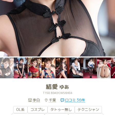
結愛
ゆあ
T158 B94(H)W56H84
李白
千葉
口コミ 36件
OL系
コスプレ
タトゥー無し
テクニシャン