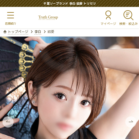
千葉ソープランド 李白 結愛 トリセツ
マイページ
トップページ
李白
結愛
前
次