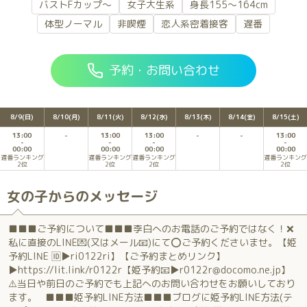
バストFカップ～
女子大生系
身長155～164cm
体型ノーマル
非喫煙
恋人系密着接客
遅番
予約・お問い合わせ
8/9(日)
8/10(月)
8/11(火)
8/12(水)
8/13(木)
8/14(金)
8/15(土)
13:00
13:00
13:00
13:00
00:00
00:00
00:00
00:00
遅番ランキング
遅番ランキング
遅番ランキング
遅番ランキング
2位
2位
2位
2位
女の子からのメッセージ
■■■ご予約について■■■李白へのお電話のご予約ではなく！❌
私に直接のLINE💌(又はメール📧)にて⭕ご予約くださいませ。【姫
予約LINE 🆔▶️ri0122ri】【ご予約まとめリンク】
▶️https://lit.link/r0122r【姫予約📧▶️r0122r@docomo.ne.jp】
⚠️当日や前日のご予約でも上記へのお問い合わせをお願いしており
ます。 ■■■姫予約LINE方法■■■ブログに姫予約LINE方法(テ