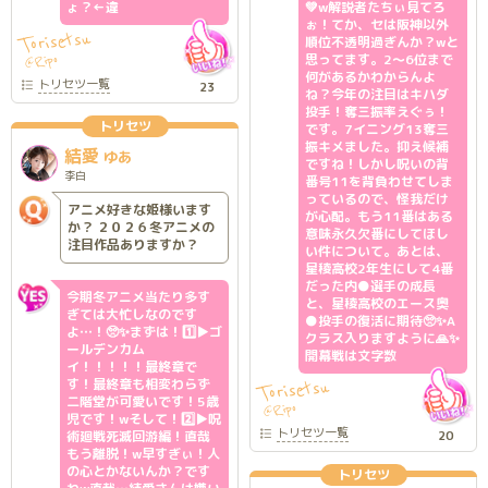
ょ？←違
💚w解説者たちぃ見てろ
ぉ！てか、セは阪神以外
Torisetsu
順位不透明過ぎんか？wと
思ってます。2～6位まで
Ripo
@
何があるかわからんよ
トリセツ
一覧
23
ね？今年の注目はキハダ
投手！奪三振率えぐぅ！
トリセツ
です。7イニング13奪三
振キメました。抑え候補
結愛
ゆあ
ですね！しかし呪いの背
李白
番号11を背負わせてしま
っているので、怪我だけ
アニメ好きな姫様います
が心配。もう11番はある
か？ ２０２６冬アニメの
意味永久欠番にしてほし
注目作品ありますか？
い件について。あとは、
星稜高校2年生にして4番
だった内●選手の成長
今期冬アニメ当たり多す
と、星稜高校のエース奥
ぎては大忙しなのです
●投手の復活に期待🥺✨A
よ…！🥺✨まずは！1️⃣▶️ゴ
クラス入りますように🙏✨
ールデンカム
開幕戦は文字数
イ！！！！！最終章で
す！最終章も相変わらず
Torisetsu
二階堂が可愛いです！5歳
Ripo
@
児です！wそして！2️⃣▶️呪
トリセツ
一覧
術廻戦死滅回游編！直哉
20
もう離脱！w早すぎぃ！人
の心とかないんか？です
トリセツ