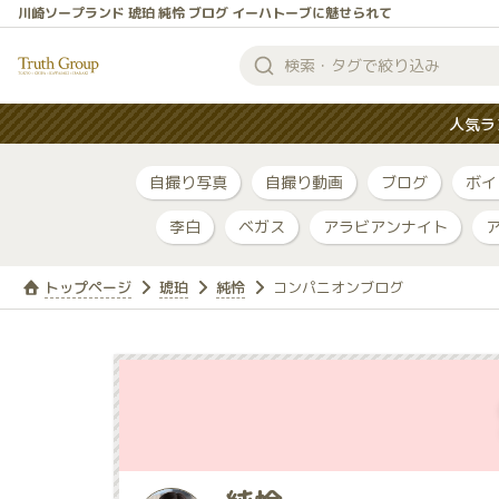
川崎ソープランド 琥珀 純怜 ブログ イーハトーブに魅せられて
検
索
人気ラ
す
る
自撮り写真
自撮り動画
ブログ
ボイ
李白
ベガス
アラビアンナイト
トップページ
琥珀
純怜
コンパニオンブログ