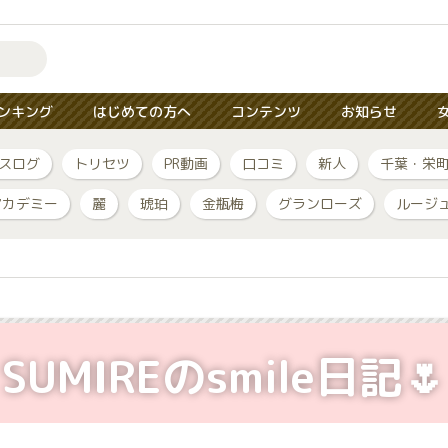
ンキング
はじめての方へ
コンテンツ
お知らせ
スログ
トリセツ
PR動画
口コミ
新人
千葉・栄
アカデミー
麗
琥珀
金瓶梅
グランローズ
ルージ
SUMIREのsmile日記🌷