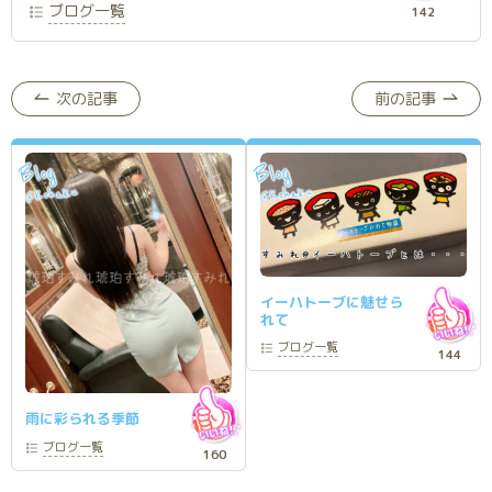
ブログ一覧
142
次の記事
前の記事
Blog
Blog
Kohaku
Kohaku
@
@
イーハトーブに魅せら
れて
ブログ
一覧
144
雨に彩られる季節
ブログ
一覧
160