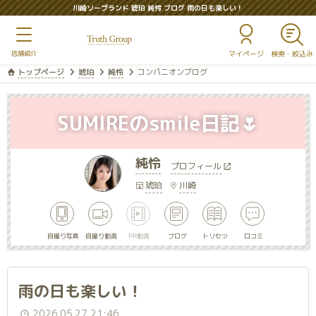
川崎ソープランド 琥珀 純怜 ブログ 雨の日も楽しい！
マイページ
トップページ
琥珀
純怜
コンパニオンブログ
SUMIREのsmile日記🌷
純怜
プロフィール
琥珀
川崎
自撮り写真
自撮り動画
PR動画
ブログ
トリセツ
口コミ
雨の日も楽しい！
2026.05.27 21:46