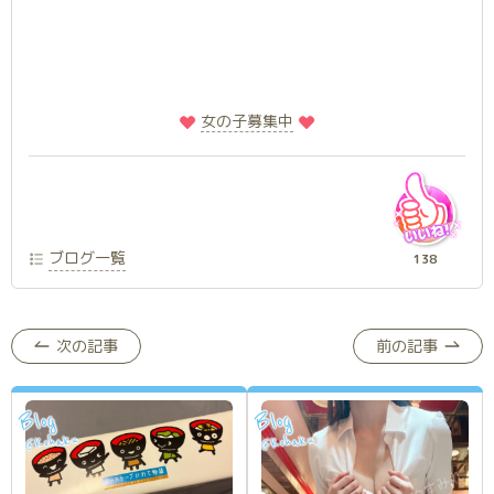
️
️女の子募集中
ブログ一覧
138
次の記事
前の記事
Blog
Blog
Kohaku
Kohaku
@
@