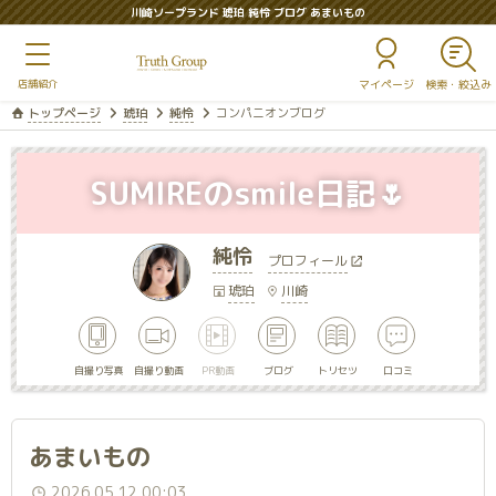
川崎ソープランド 琥珀 純怜 ブログ あまいもの
マイページ
トップページ
琥珀
純怜
コンパニオンブログ
SUMIREのsmile日記🌷
純怜
プロフィール
琥珀
川崎
自撮り写真
自撮り動画
PR動画
ブログ
トリセツ
口コミ
あまいもの
2026.05.12 00:03