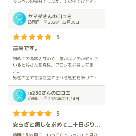
るレベルの接客でしたが、その中でひときわ
輝く特別の存在が「癒しの女王」とも言うべ
き鈴さんです。
ヤマダさんの口コミ
訪問日：
2026年02月06日
美しいお顔立ち、完璧に磨かれたお身体と優
しいお心遣いが他の追随を許さないストロン
5
グポイントです。加えて落ち着いた雰囲気か
らは想像し難いスペシャルな技巧は、天賦の
最高です。
才と言えるでしょう。蕩けるような舌使い、
静寂を切り裂くが如き喘ぎ声、断末魔かと思
初めての高級店なので、誰が良いのか悩んで
わせるオーガズムに伴う激しい痙攣、それら
いると鈴さんを発見。ブログを拝見してる
のすべてが自分史上最高の体験でした。
と...
男性の全てを掻き立てられる衝動を受けて、
快楽の迷宮に入り込んでしまったら最後、計
お店にGO。
り知れない昂揚感から容易に抜け出せないこ
is250さんの口コミ
とに気付くのです。そして、そのことを覚悟
拝見した瞬間、パーフェクト！
訪問日：
2026年02月14日
して安らぎの時間を満喫できる自分は本当に
スタイル良し、ルックス良し！
幸せな男だと実感しています。
5
特にバスト好きな方はたまりません！
これまで数多の女性と対峙して、ようやく
私はまた伺います。
安らぎと癒しを求めて二十日ぶりの訪問となります。今回の口コミは鈴さんと対面して部屋で過ごし、そして退室してお別れするまでを時系列に沿って報告します。内容は本編をご覧ください。
100%理想の「心技体」を併せ持つ女性に巡
り逢いました。出逢いは、運命的かつ奇跡的
プレイもトロけました⭐︎
前回の別れ際に「いってらっしゃい」と見送