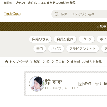
川崎ソープランド 琥珀 鈴 口コミ また新しい魅力を発見
検
索
人気ラ
す
る
自撮り写真
自撮り動画
ブログ
ボイ
李白
ベガス
アラビアンナイト
トップページ
琥珀
鈴
口コミ
また新しい魅力を発見
鈴
すず
琥珀
川
T160 B87(G) W55 H87