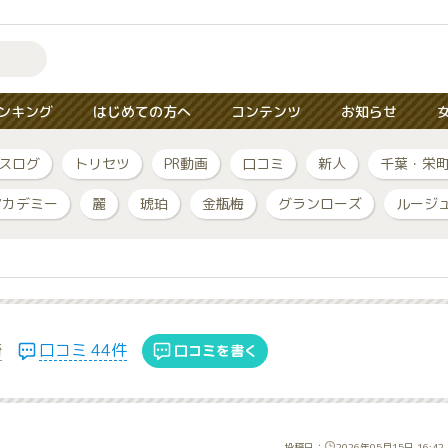
ンキング
はじめての方へ
コンテンツ
お知らせ
スログ
トリセツ
PR動画
口コミ
新人
千葉・栄
アカデミー
麗
琥珀
金瓶梅
グランローズ
ルージ
崎
口コミ 44件
口コミを書く
投稿日：
2026年05月15日 16:42