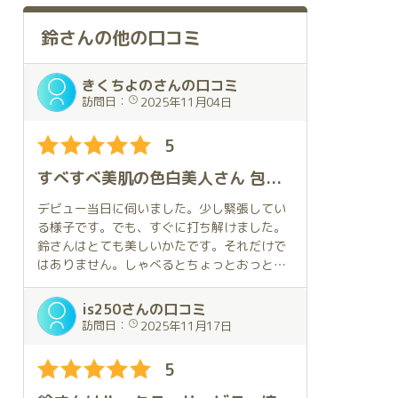
鈴さんの他の口コミ
きくちよのさんの口コミ
訪問日：
2025年11月04日
5
すべすべ美肌の色白美人さん 包み込むような包容力があって癒されます ボディラインも美しい
デビュー当日に伺いました。少し緊張してい
る様子です。でも、すぐに打ち解けました。
鈴さんはとても美しいかたです。それだけで
はありません。しゃべるとちょっとおっとり
していて、ほんわかしてます。そのギャップ
も魅力です。
is250さんの口コミ
特筆すべきはそのすべすべ美肌。いつまでも
訪問日：
2025年11月17日
触っていたくなります。
スレンダーなボディにもかかわらず、美しい
5
乳房。形の良いヒップ。スタイル抜群です。
維持するために努力されていることが分かり