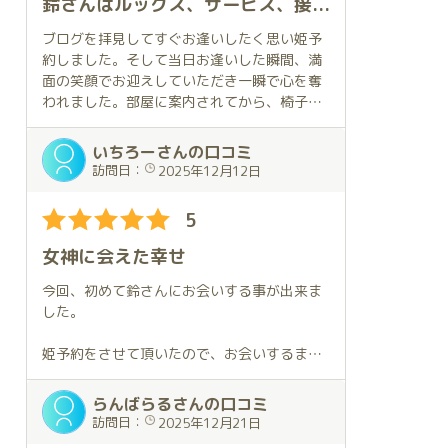
鈴さんはルックス、サービス、接客態度、すべてに満足できる素晴らしい女性です。清楚な物腰からは想像できないレベルのテクニックに翻弄されました。最高の出逢いに心から感謝します。
ます。
テクニックも素晴らしい。エッ○なところは
ブログを拝見してすぐお逢いしたく思い姫予
ちゃんとエッ○です。ずっと抱いていたくな
約しました。そして当日お逢いした瞬間、満
ります。
面の笑顔でお迎えしていただき一瞬で心を奪
われました。部屋に案内されてから、椅子に
まだ部屋の勝手がわからず、あれこれ試して
こしかけた体制で服を脱がされ、鈴さんのド
たのはご愛嬌。きっとすぐに慣れることでし
レスを取ったその姿はかつて見たことがない
いちろーさんの口コミ
ょう。
完璧なスタイルでした。その後のサービス、
訪問日：
2025年12月12日
接客態度、テクニックも素晴らしく大満足の
とっても魅力的なので、またすぐに会いに行
2時間を過ごすことが出来ました。必ずまた
5
ってしまいそうです。
お逢いしたくなる最高の女性です。
女神に会えた幸せ
今回、初めて鈴さんにお会いする事が出来ま
した。
姫予約をさせて頂いたので、お会いするまで
に何度か
遣り取りをさせて頂いたのですが、何時もほ
らんばらるさんの口コミ
んとうに
訪問日：
2025年12月21日
文章が優しくて、人柄を感じました。