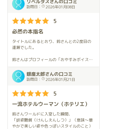
リベルタスさんの口コミ
ておきましたとの答えが帰ってきました。
もともと12月の上旬とクリスマス当日にお会
訪問日：
2026年01月08日
いする予定でしたが、自分の不節制のため、
この答えに僕は感動しました。
体調不良により、クリスマス翌日にお会いす
5
ることになりました。
気遣いがほんとに心地良かったです。
必然の本指名
琥珀さんでお会いするのは2回目ですが、前
お話をしている時の鈴さんの独特な間合いや
の店でも仲良くさせていただいてました。た
タイトルにあるとおり、鈴さんとの2度目の
声のトーン
だ、イベント日に会うことはなかったので、
逢瀬でした。
話すテンポが僕には全て心地が良かったで
翌日とは言え、クリスマスのお祝いを一緒に
す。
するのは初めてです。ドキドキ。
鈴さんはプロフィールの「おやすみボイス」
から受ける印象そのままの落ち着いた女性で
今までに出会った事のない空間に僕は引き込
可愛い格好するとの予告があったので楽しみ
す。お顔もお声にマッチした和風のお嬢様で
銀座太郎さんの口コミ
まれていました。
にしてましたが、予告に違わず、実に可愛ら
す。ただし、ボディの方はGカップの素晴ら
訪問日：
2026年01月21日
しいサンタさんのコスチュームを見せていた
しいダイナミックなスタイルです。これはち
これはまさに唯一無二の素敵な空間に僕はい
だきました。コスプレもいけるんですね。楽
ょっと、あのお声からは想像できないかも。
5
るのだと
しみが増えました。
お肌も白く、すべすべしていて、こういう方
話しながら思っていました。
の密着サービスを受けられるのは男冥利につ
一流ホテルウーマン（ホテリエ）
可愛い笑顔、すばらしいスタイル、すべすべ
きます。テクニックは申し分ありません。
プレイに至っては細部に至るまで気遣いが行
の美肌などなど魅力は相変わらずです。今回
鈴さんワールドに入室した瞬間、
き届いていて心地がいいものでした。
はサンタコスを着たまま、いちゃいちゃして
サービス精神旺盛な鈴さんは、お客様にさら
「妍姿艶質（けんしえんしつ）」（意味～華
もらい、興奮度も増し増しです。
に満足していただきたいと、くぐり椅子の講
やかで美しい姿や色っぽいスタイルのこと）