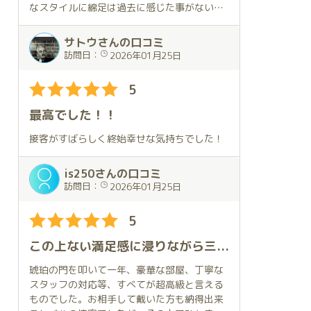
またこの空間を体験したくて、次の予約もそ
習を受けられたということで、今回は椅子の
なスタイルに綿足は過去に感じた事がない心
の場で
今年の姫納めになりましたが、最高の体験が
プレイも所望しました。こちらの背後から椅
の鼓動を感じました。
取らせて頂きました。
できたと思います。来年の姫始めもお願いし
子をくぐって、鈴さんが優しく微笑みながら
サトウさんの口コミ
ちゃおうかな。
お顔を見せて、椅子の下から顔を上げ、可愛
彼女のブログを見ると、特有の整った文体で
訪問日：
2026年01月25日
唯一無二の鈴ワールド沼にどっぷりとはまっ
いお口でこちらのイチモツを咥える姿は、ま
性格の優しさ、相手を思いやる心遣い、気品
てしまいました。
さしく芸術作品といえるでしょう。
のある言葉が多く散りばめられています。
5
鈴さんの優れているのは男を喜ばせるテクニ
さて、鈴さんの均整のとれたスタイルによる
最高でした！！
ックだけではありません。何といっても彼女
サービスは、彼女の体が私の体に密着した時
の最大の魅力は、お客様に対する優しく、温
の感じは、心の安定感が醸成され、日頃のス
接客がすばらしく終始幸せな気持ちでした！
かく、心のこもった接客態度です。これでは
トレスが一気に消える夢心地でした。
誰もが彼女の虜になってしまうでしょう。
is250さんの口コミ
次回も鈴さんを指名してしまうのは必然なの
話し方は気持ちが落ち着くゆっくりとした安
訪問日：
2026年01月25日
です！
定感のある可愛らしい話し方で、非常に癒さ
れます。
5
そして、全体の心遣いは一流ホテルの非日常
この上ない満足感に浸りながら三度目の口コミを書いています。今回もお互いの相性と鈴さんの感度の良さが相乗効果を成して、極上の癒しを体感出来ました。詳細は口コミ本編をご覧ください。
空間に絶えず浸っている感じでした。
琥珀の門を叩いて一年、豪華な部屋、丁寧な
さすが琥珀は超一流店に相応しいお店でし
スタッフの対応等、すべてが超高級と言える
た。
ものでした。お相手して戴いた方も納得出来