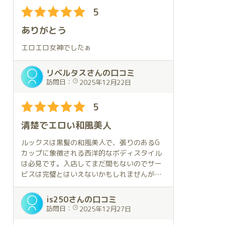
5
日記やグループに上がっている動画、そして
鈴さんの
ありがとう
声、それらを事前に拝見していたのですが、
お会い
エロエロ女神でしたぁ
した時の衝撃はそれらを全て上回っていまし
た。
リベルタスさんの口コミ
訪問日：
2025年12月22日
ある程度の歳の方だとお分かりになると思い
ますが、
5
まさに地上に降りた最後の天使、が対面の場
所に
清楚でエロい和風美人
佇んでいたのです。
ルックスは黒髪の和風美人で、張りのあるG
笑顔が素敵で、そして初めて耳にする鈴さん
カップに象徴される西洋的なボディスタイル
の生声。
は必見です。入店してまだ間もないのでサー
ビスは完璧とはいえないかもしれませんが、
耳に心地よくて声だけで優しさに包まれてい
技を習得しようという強い意欲が感じられま
る感じに
す。相手の気持ちを尊重した接客態度は申し
is250さんの口コミ
なりました。
分ありません。一瞬にして虜になってしまい
訪問日：
2025年12月27日
ました。お嫁さんにしてみたいような女性で