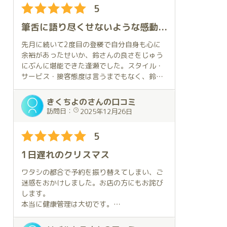
手を握って階段を上がりながら、私は気が付
す。
5
いた事が
ありました。
そして新人ながらも十分なエロさを備えてい
筆舌に語り尽くせないような感動を与えてくれる鈴さんは、「百聞は一見にしかず」の存在と言える価値あるキャストであることを保証します。皆さんこの感動を是非一度体験してみては如何でしょうか！
ます。美しく可愛いらしいお口でイチモツを
お部屋に入り鈴さんからの挨拶が終わった時
加える姿は何とも魅惑的です。とても敏感で
先月に続いて2度目の登楼で自分自身も心に
にさっき
感じやすいお嬢様で、部屋中に響き渡る”喘ぎ
余裕があったせいか、鈴さんの良さをじゅう
気が付いた事を鈴さんに伺いました。
声”は演技”ではないかと思われるかもしれま
にぶんに堪能できた逢瀬でした。スタイル・
せんが、彼女としっかり接してみれば、それ
サービス・接客態度は言うまでもなく、鈴さ
それは握られた手がとても温かかったので
が”本物”であることが理解されます。
んの醸し出す極上の優しさは特筆すべき長所
す。
であり、この業界で稀有な存在と言えます。
きくちよのさんの口コミ
自分にとってはどストライクの女性であるが
訪問日：
2025年12月26日
女性の手を握らせて頂くと多分にして、冷た
故に、これ以上を求める必要がないことも付
さを感じる
け加えることができます。これからも定期的
5
事のほうが多いのですが、握った鈴さんの手
に通い続けて、鈴さんの懐の深さを体験でき
はほんとに
ることを楽しみにしています。
1日遅れのクリスマス
温かかったのです。
ワタシの都合で予約を振り替えてしまい、ご
その事を聞いてみると、鈴さんから、帰って
迷惑をおかけしました。お店の方にもお詫び
きた答えは
します。
手が冷たいと握った時に僕が冷たく感じて、
本当に健康管理は大切です。
不快に
思ってしまうといけないので、先に手を温め
さて、鈴さんとの2度目の対面になります。