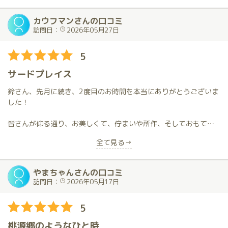
ルックス、サービス、スタイルは、もちろんお客への気遣いがさ
りげなくされていて、感動しました。
カウフマンさんの口コミ
訪問日：
2026年05月27日
少しメインの話になるのですが、最近元気がなくてフィニッシュ
までいけない事が時々あったのですが、今回、鈴さんのテクニッ
5
クで無事達成出来て、本当に良かったです。
サードプレイス
遠方に住んでいますが、これからも何度もお会いしたいキャスト
さんです。
鈴さん、先月に続き、2度目のお時間を本当にありがとうございま
した！
皆さんが仰る通り、お美しくて、佇まいや所作、そしておもてな
しまで本当に素敵な鈴さん。
全て見る→
でもそれ以上に、周りをパッと明るく華やかにするその愛嬌に、
私はいつもたくさんの元気をいただいています。
やまちゃんさんの口コミ
訪問日：
2026年05月17日
鈴さんと過ごす時間は、どういうわけかいつも一瞬で過ぎ去って
しまいますね。
5
あまりの居心地の良さに時間を忘れてしまうのは、きっと鈴さん
桃源郷のようなひと時