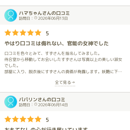
まして、私はどちらかというと甘えさせていただける女性なら甘
とにかく一緒にいる時間が心地よくて本当に癒されます。
く甘えたい性格なのですが、相性が良かったのか果てた後の復活
雰囲気づくりも最高でずっと興奮しっぱなしです。
ハマちゃんさんの口コミ
が早く、本当に最高の時間でした。
肝心のプレイの方はいうことなしどころかその雰囲気からすぐに
訪問日：
2026年06月13日
やられちゃいます。
スタイルの良さやビジュアルの良い方は世に沢山いらっしゃるか
よくありがちな帰りに虚しい気持ちになることは一切なく、余韻
も知れませんけど、あのふんわり柔らかく優しい雰囲気の女性は
5
がずっと続いています。
少なくとも私は初めてでした。優しいお姉さん、保育園の先生の
またお会いしたい方です。
やはり口コミは侮れない、官能の女神でした
ようなといいますか。また必ずどこかで時間の都合を付けてお会
い出来たらと思います。
口コミを色々とみて、すずさんを指名してみました。
待合室から移動してお会いしたすずさんは写真以上の美しい淑女
でした。
今年は例年に比べて涼しい日が多かったですけど、いよいよ本格
部屋に入り、脱衣後にすずさんの真価が発露します。妖艶に下着
的に暑くなっていきそうですし、鈴さんお身体も心もお気を付け
の脱衣をせがむのです。もうこの時点で既にすずさんペース。
てお過ごし下さいませ。この度は本当にありがとうございまし
全て見る→
お風呂に着く前に絞り尽くされます。
た。
その後は、お風呂、マットと官能の世界を彷徨い歩き、あっとい
う間の時間でした。
パパリンさんの口コミ
淑女と少女と変化を自在に操る妖女のような女性。いまだに抱き
訪問日：
2026年06月14日
心地の良いくびれのある腰にの感触が忘れられません。
またすぐに姫予約を入れたくなる方でした。
5
おもてなしの心が行き届いています。