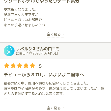
リゾートホテルでゆったりデート気分
夏本番となりました。
酷暑で日々大変ですが
鈴さんと涼しいお部屋で
まったり過ごせました(^^)
全て見る→
リゾートホテルの様な 豪華なお部屋で
優しさいっぱいの接客をしていただけます
リベルタスさんの口コミ
イチャイチャ後も
訪問日：
2026年07月13日
心地よい時間が流れますよ
5
こちらを飽きさせない様な
お気遣いも伝わって来ます (ありがとう)
デビューから８カ月、いよいよ二輪車へ
感謝の気持ちを込めまして
猛暑の続く中、琥珀へ鈴さんに会いに行ってきました。
僭越ながらマッサージを
待合室はやや冷房が強めで、体が冷え切ってしまいましたが、鈴
させていただきました(^^)
さんの笑顔に接すると心は温まります。
日々の努力が滲み出る 引き締まった体です
最初にお会いしたのはデビュー１カ月目で、とても初々しいなが
全て見る→
らも、一生懸命、心のこもった接客をしていただいたのが強く印