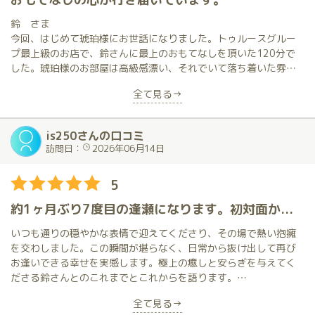
鈴 さま
今回、はじめて琥珀様にお世話になりました。トゥルースグルー
プ最上級のお店で、鈴さんに最上のおもてなしを頂いた120分で
した。琥珀様のお部屋は高級感漂い、それでいて落ち着いた雰囲
気を醸し出しています。そこでお相手下さった鈴さんは、まさに
全て見る→
行き届いたおもてなしをして下さいます。穏やかで丁寧なお言葉
遣い、私に対する一つひとつのお振る舞いは、まさに超高級旅館
で過ごしたかのような充実感です。鈴さんの「お客様を楽しませ
is250さんの口コミ
たい」との思いが伝わるサービス内容でした。鈴さんにお相手し
訪問日：
2026年06月14日
て頂き、正に「生きている」との実感が湧き上がって来ました。
鈴さんとの一時は、上質な時間でした。
5
約1ヶ月ぶり7度目の逢瀬になります。初対面から月に一度のペースでお逢いしています。今回も極上のおもてなしを満喫でき感謝に堪えません。そんな魅力的な鈴さんに興味がある方は口コミ本編をご覧ください。
いつも通りの穏やかな表情で迎えてくださり、その場で熱い抱擁
を交わしました。この瞬間が堪らなく、日常から抜け出して再び
お逢いできる幸せを実感します。極上の癒しと安らぎを与えてく
ださる鈴さんとのこれまでとこれからを語ります。
全て見る→
昨年11月に入店されてからの人気は予想通りで本指名客として誇