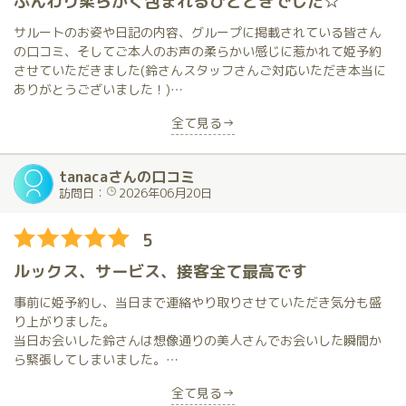
ふんわり柔らかく包まれるひとときでした☆
今回は特別な状況でお逢いできたお返しにこちらから癒しを提供
サルートのお姿や日記の内容、グループに掲載されている皆さん
したく考えていましたが、前半終了後の宴にてトークに花が咲い
の口コミ、そしてご本人のお声の柔らかい感じに惹かれて姫予約
て時間切れとなり断念しました。宴の内容は二人の秘密にして割
させていただきました(鈴さんスタッフさんご対応いただき本当に
愛しますが、貴重な思い出として記憶に留めました。このひと時
ありがとうございました！)
を一刻千金として感謝すると共にこれからも極上の癒しと安らぎ
全て見る→
を体感すべく鈴さん一択で通い続けます。
当日お会いした鈴さんは、とても柔らかくふんわりした雰囲気の
美人のお姉さんで、そしてお声も柔らかく、年の差を気にせず思
わず甘えさせていただいてしまいました。
tanacaさんの口コミ
訪問日：
2026年06月20日
お店も、店内の内装は勿論、まずお部屋の入口からの広さ(部屋に
トイレがあるのに驚きました！)や中もとても広く、周囲や天井が
5
鏡になっていて、いつか見てみたかったぬるぬるタイムの時の上
からの光景が楽しめたのがとても良かったです。また洗い場も
ルックス、サービス、接客全て最高です
広々としていて浴槽も大きく驚きの仕掛けもあったりして？お風
呂の時の嬉しい冷たいおしぼりも良かったです☆
事前に姫予約し、当日まで連絡やり取りさせていただき気分も盛
女性のおもてなしも勿論ですけど、この部屋を利用させていただ
り上がりました。
けるという事自体が
当日お会いした鈴さんは想像通りの美人さんでお会いした瞬間か
とても良い経験になりました。
ら緊張してしまいました。
そんな緊張を察してか、落ち着いてゆっくり話してくださる鈴さ
全て見る→
そして鈴さんは120分中ずっと心からのおもてなしをして下さい
んの対応力のおかげで120分全て堪能することができました。