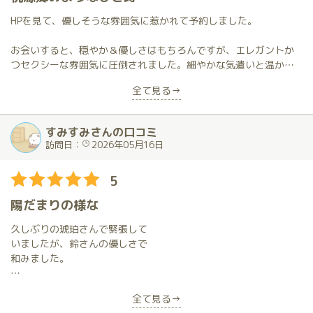
が、今の私には見えないほど細やかなところまで心を配ってくだ
さっているから。
HPを見て、優しそうな雰囲気に惹かれて予約しました。
「目の前のあなたと過ごす一瞬一瞬を大切にしたい」
お会いすると、穏やか＆優しさはもちろんですが、エレガントか
つセクシーな雰囲気に圧倒されました。細やかな気遣いと温かな
そんな鈴さんのあたたかい想いが空間の隅々まで行き渡っている
会話。美しい黒髪、均整の取れたスタイル・・・背中からウェス
全て見る→
からこそ、驚くほど穏やかで、自然と優しい気持ちになれるのだ
ト、お尻にかけての素晴らしいライン。何より、想像の斜め上を
と思います。
行く、妖艶かつ濃厚なサービス。。。
すみすみさんの口コミ
鈴さんが創り出してくれるあの場所は、私にとっては自分を取り
桃源郷のようなひと時を過ごし、癒しと活力をもらいました。
訪問日：
2026年05月16日
戻すための、なくてはならない大切な「サードプレイス」です。
すでに多くのファンに愛されている理由が、今回でますますよく
5
分かりました。
陽だまりの様な
そんな素敵な鈴さんなので、どんな方でも安心して心休まる時間
久しぶりの琥珀さんで緊張して
を過ごせるはず。
いましたが、鈴さんの優しさで
もし迷われている方がいれば、ぜひ一度足を運んでみてほしいで
和みました。
す。
すでに多くのファンに愛されている鈴さんですが、さらに多くの
暖かい雰囲気の中にも
方が、この唯一無二の時間と空間に出会えることを願っていま
全て見る→
夜桜の様な凛とした
す。