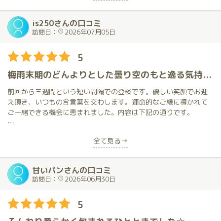
象に残っています。
is250さんの口コミ
お客様に満足していただけることを目指し、日々、努力されてこ
訪問日：
2026年07月05日
られたことは、デビュー以来、毎月、鈴さんに接して体感してい
ます。
5
鈴さんはHPに紹介されているとおりの包容力のある素敵な方で、
梅雨末期のどんよりとした曇り空のもと逸る気持ちを抑えつつお逢いしました。今回は特別な状況下でこの日を迎えることになりました。内容については口コミ本編をご覧下さい。
ルックス、サービス、接客態度、どれをとっても満点です。まっ
たく申し分ありません。
前回から三週間という短い間隔での登楼です。優しい笑顔でお迎
え頂き、いつもの合言葉を交わします。運命的なご縁に導かれて
その鈴さんが二輪車デビューされるそうです。
ご一緒できる機会に恵まれました。内容は下記の通りです。
琥珀のお嬢様方はいずれも素晴らしい方ばかりなので、鈴さんが
そうした方々との二輪車プレイで、どのように進化、そして深化
部屋に入って会話もそこそこにお互いの着衣を脱がせ、立位で強
全て見る→
されるのか楽しみでなりません。
く抱きしめ合って激しく舌を絡めました。繊細な舌使いは秀逸で
首から胸、その下の敏感な部位を丁寧に刺激してくれます。
次回、二輪車プレイを体験された鈴さんにお会いできるのを心待
甘いパンさんの口コミ
ちにしています。
我慢の限界を超えベッドに移動してからも四十八手の「ふたつど
訪問日：
2026年06月30日
もえ」でお互いを慰め合い、程なく体勢を入れ替えて裏四十八手
の「あみじろほんて」で一つになり、最後は「ひよどりごえ」で
5
頂点にに達しました。普段の穏やかで落ち着いた面持ちからは想
像し難い絶叫に大興奮でした。