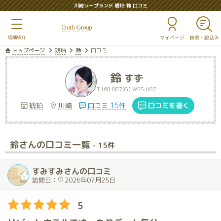
川崎ソープランド 琥珀 鈴 口コミ
マイページ
トップページ
琥珀
鈴
口コミ
鈴
すず
T160 B87(G) W55 H87
琥珀
川崎
口コミ 15件
口コミを書く
鈴さんの口コミ一覧
- 15件
すみすみさんの口コミ
訪問日：
2026年07月25日
5