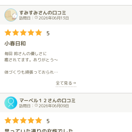
らしく思います。風俗界隈においてこれほどまでの逸材に巡り逢
えたことが今でも信じられません。以前にも書きましたが、自分
すみすみさんの口コミ
なりの優れたキャストの判断基準である「心技体」全てが極上な
訪問日：
2026年06月13日
のです。この先このレベルを超える女性にお目にかかることはな
いでしょうし、求める必要もありません。
5
ほかの方々に「たかが…なのでは？」と訝られても「され
小春日和
ど…！」と自信を待って言い切れます。回数を重ねてマイナス要
素が皆無なことなど普通は考えられませんが、これまで1ミリたり
毎回 鈴さんの優しさに
とも不満点を感じたことがないのです。お逢いするたびに想像を
癒されてます。ありがとう～
超える満足感を得て、すぐにまた逢いたくなる魔性の魅力に嵌っ
ています。
体づくりも頑張っておられ
メリハリボディーです！
全て見る→
前回琥珀をあとにする際になんとも言えない寂しさを感じまし
いい筋肉をしてます(^^)
た。しかしこの感情を抑えて毎日をポジティブに過ごすことで再
会した時に喜びが爆発することが分かりました。何事にも我慢と
優しい手技やお口で
マーベル１２さんの口コミ
忍耐が必要であり「過ぎたるは及ばざるが如し」ということで
トロトロにされました(照)
訪問日：
2026年06月09日
す。これからもこの運命的な出逢いを大切に一生通い続けます。
癒しの天使さんです♪
5
思っていた通りの女性でした