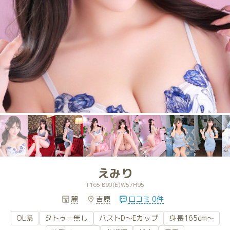
えみり
T165 B90(E)W57H95
麗
吉原
口コミ 0件
OL系
タトゥー無し
バストD～Eカップ
身長165cm～