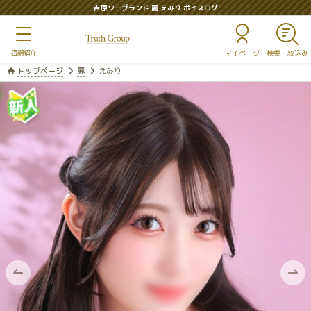
吉原ソープランド 麗 えみり ボイスログ
マイページ
トップページ
麗
えみり
前
次