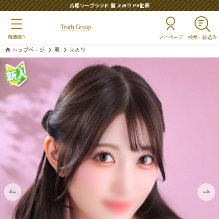
吉原ソープランド 麗 えみり PR動画
マイページ
トップページ
麗
えみり
前
次