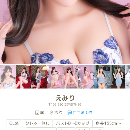
えみり
T165 B90(E)W57H95
麗
吉原
口コミ 0件
OL系
タトゥー無し
バストD～Eカップ
身長165cm～