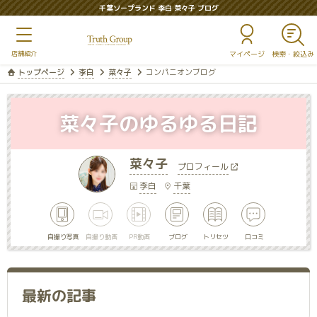
千葉ソープランド 李白 菜々子 ブログ
マイページ
トップページ
李白
菜々子
コンパニオンブログ
菜々子のゆるゆる日記
菜々子
プロフィール
李白
千葉
自撮り写真
自撮り動画
PR動画
ブログ
トリセツ
口コミ
最新の記事