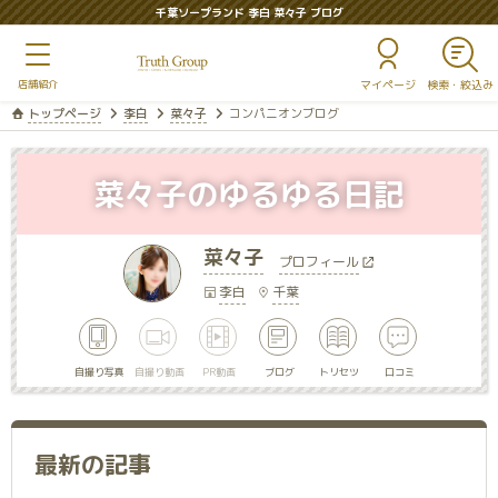
千葉ソープランド 李白 菜々子 ブログ
マイページ
トップページ
李白
菜々子
コンパニオンブログ
菜々子のゆるゆる日記
菜々子
プロフィール
李白
千葉
自撮り写真
自撮り動画
PR動画
ブログ
トリセツ
口コミ
最新の記事