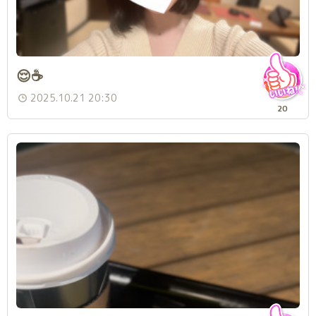
😌☕️
2025.10.21 20:30
20