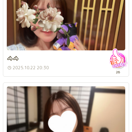
🐴🐴
2025.10.22 20:30
26