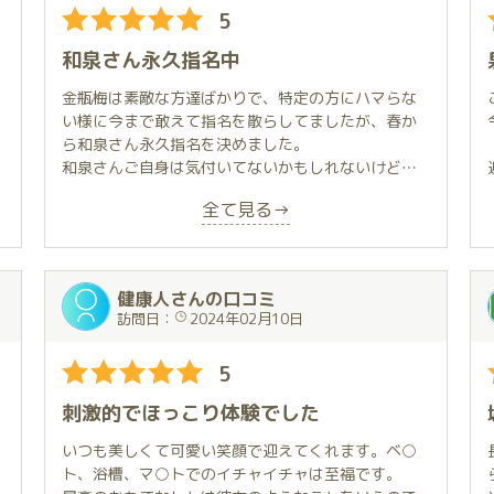
5
和泉さん永久指名中
金瓶梅は素敵な方達ばかりで、特定の方にハマらな
い様に今まで敢えて指名を散らしてましたが、春か
ら和泉さん永久指名を決めました。
和泉さんご自身は気付いてないかもしれないけど、
肩肘張らずにとても自然な形でプロフェッショナル
全て見る→
なサービスを提供してくださるお姫様です。お部屋
の何処にいても繊細な気配りをしてくださって、不
思議なことに興奮とリラックスが両立します。
他には趣味、興味の引き出しがびっくりするくらい
健康人さんの口コミ
多く、いつも話が弾み過ぎるのに加えて、食べっぷ
訪問日：
2024年02月10日
りも炭治郎、伊之助並みに良く、一緒にご飯を食べ
てて幸せな、ほわほわな気持ちにさせてくれます。
5
そんな訳で、いつお邪魔しても二枠が秒で過ぎ去っ
てしまうのが困りごとです。
刺激的でほっこり体験でした
いつも美しくて可愛い笑顔で迎えてくれます。ベ○
ト、浴槽、マ○トでのイチャイチャは至福です。