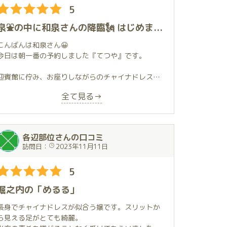
5
泉⛲️の中に和泉さんの降臨🗽 はじめまして
こんばんは和泉さん😀
今日は朝一番の予約しました『てつや』です。
迎賓館に佇み、お座りしながらのチャイナドレス👗
の出迎えに息を飲みました。そのまんまチャイナの
全て見る→
似合うプロポーションに目が眩みました👀✨✨
そしてプロフ通りのおっとりで優しさの慈愛が溢れ
ていました。
各辺部位さんの口コミ
訪問日：
2023年11月11日
サービスもトリセツで下調べして､お願い聞いていた
だきとても嬉しかったです♪😊どこまでもホスピタリ
5
ティが底なしってくらいに、自分の想像を音速（マ
ッハ）超えていました👍✨✨２枠使い切らないといけ
堀之内の「めるる」
ないくらい時間はあっという間でした。100％満足
なのにお金と時間が足りーんのです😩
長身でチャイナドレスが似合う嬢です。スリットか
ら見える足がとても綺麗。
そして和食とか自炊とか寿司🍣など同じ価値観に距