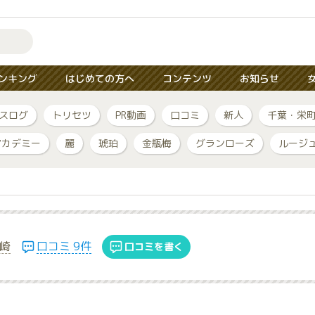
ンキング
はじめての方へ
コンテンツ
お知らせ
スログ
トリセツ
PR動画
口コミ
新人
千葉・栄
アカデミー
麗
琥珀
金瓶梅
グランローズ
ルージ
崎
口コミ 9件
口コミを書く