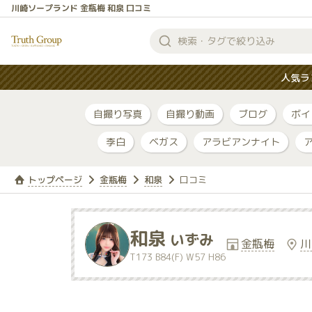
川崎ソープランド 金瓶梅 和泉 口コミ
検
索
人気ラ
す
る
自撮り写真
自撮り動画
ブログ
ボイ
李白
ベガス
アラビアンナイト
トップページ
金瓶梅
和泉
口コミ
和泉
いずみ
金瓶梅
川
T173 B84(F) W57 H86