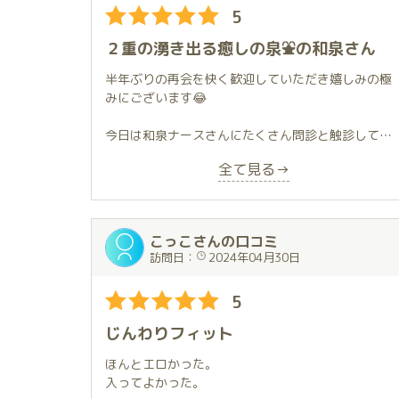
5
その際は何卒よろしくお願いいたします。
２重の湧き出る癒しの泉⛲️の和泉さん
ボーイの皆様も懇切丁寧に対応してくださり、非常
に居心地が良かったです。
半年ぶりの再会を快く歓迎していただき嬉しみの極
誠にありがとうございました。
みにございます😂
今日は和泉ナースさんにたくさん問診と触診してい
ただき心と身体のケアをたくさんしていただき､良い
全て見る→
意味で万病の薬以上に元気をもらいました😃
完全に推し活永久指名♾️になりました。また会える
日を楽しみにお互い健康に気をつけてくださいね😉
こっこさんの口コミ
♬
訪問日：
2024年04月30日
5
じんわりフィット
ほんとエロかった。
入ってよかった。