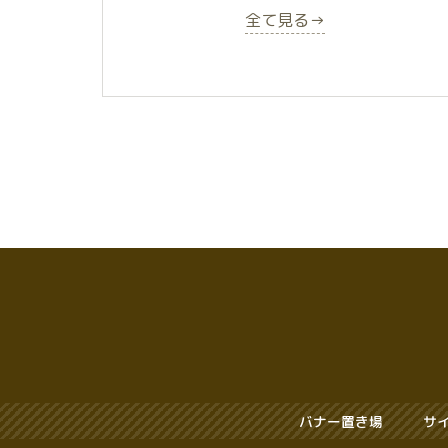
全て見る→
バナー置き場
サ