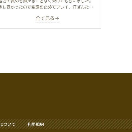
当方の責めも嫌がることなく受けてもらいました。
離が縮まった気がしました😆
少し寒かったので空調を止めてプレイ。汗ばんた体
が抱き心地良かったです。
後半に和泉さんが言ってた事は冗談混じりで『叩か
全て見る→
ない限りは受けて立つ』って聞いた時は､なんと素晴
らしい👏👏泡姫の鏡と誇り､そして弱きを掬い取る慈
愛の精神に、今後は川崎では推し活は『和泉さん』
一択だと決めました✌️次回再会したら、お互いもっと
さらけ出試合､また愛・魔性ね😉💘
しばらくの長期休養､和泉さんのしたい事して､よく
休んでお身体にご自愛ください😊
について
利用規約