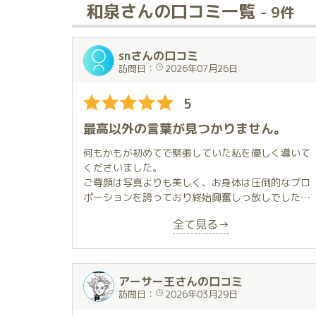
和泉さんの口コミ一覧
- 9件
snさんの口コミ
訪問日：
2026年07月26日
5
最高以外の言葉が見つかりません。
何もかもが初めてで緊張していた私を優しく導いて
くださいました。
ご尊顔は写真よりも美しく、お身体は圧倒的なプロ
ポーションを誇っており終始興奮しっ放しでした。
特に背の高い女性が好きな私的には、和泉さんはど
全て見る→
ストライクでした。
プレイ自体は密着やキスといったイチャラブプレイ
が多く、心の底から癒されました。
時には、マゾ全開のマニアックなプレイもお願いし
アーサー王さんの口コミ
ましたが、快く受け入れてくださり新たな扉が開け
訪問日：
2026年03月29日
た気がします。
必ずリピートしたいと思います。