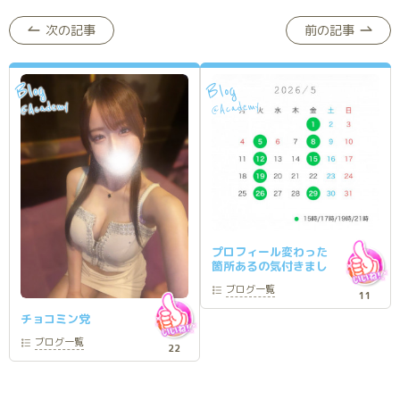
次の記事
前の記事
Blog
Blog
Academy
Academy
@
@
プロフィール変わった
箇所あるの気付きまし
たか？
ブログ
一覧
11
チョコミン党
ブログ
一覧
22