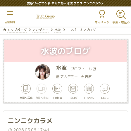
吉原ソープランド アカデミー 水波 ブログ ニンニクカラメ
マイページ
トップページ
アカデミー
水波
コンパニオンブログ
水波のブログ
水波
プロフィール
アカデミー
吉原
自撮り写真
自撮り動画
PR動画
ブログ
トリセツ
口コミ
ニンニクカラメ
2026.05.06 17:41