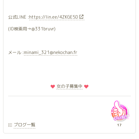
公式LINE :
https://lin.ee/4ZKGE5D
(ID検索用→@331bruvr)
メール :
minami_321@nekochan.fr
️
️女の子募集中
ブログ一覧
17