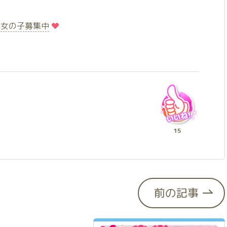
️
️女の子募集中
15
前の記事