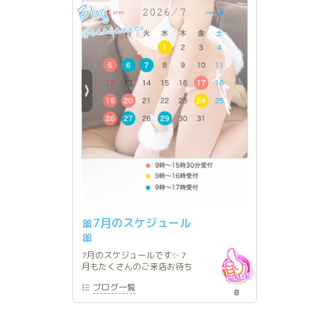
Blog
cancanneo
@
🎀7月のスケジュール
🎀
7月のスケジュールです✨ 7
月もたくさんのご来店お待ち
してます☺️
ブログ
一覧
8