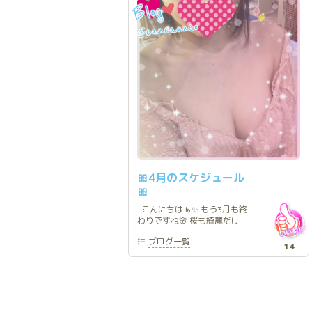
Blog
cancanneo
@
🎀4月のスケジュール
🎀
こんにちはぁ✨ もう3月も終
わりですね🌸 桜も綺麗だけ
ど、あっという間に散っちゃ
ブログ
一覧
いそうですね😭 この季節桜
14
餅とか、ピンク系のお菓子見
るとテンションちょっと上が
っちゃいます🤤 4月は色々と
忙しい時期かもしれません
が、 4月も元気にお待ちして
ます😋