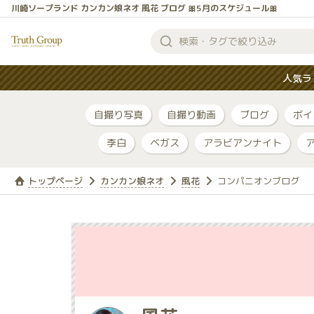
川崎ソープランド カンカン娘ネオ 風花 ブログ 🎀5月のスケジュール🎀
検
索
人気ラ
す
る
自撮り写真
自撮り動画
ブログ
ボイ
李白
ベガス
アラビアンナイト
トップページ
カンカン娘ネオ
風花
コンパニオンブログ