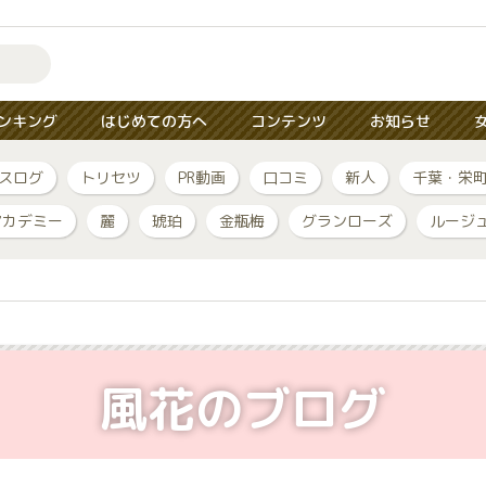
ンキング
はじめての方へ
コンテンツ
お知らせ
スログ
トリセツ
PR動画
口コミ
新人
千葉・栄
アカデミー
麗
琥珀
金瓶梅
グランローズ
ルージ
風花のブログ