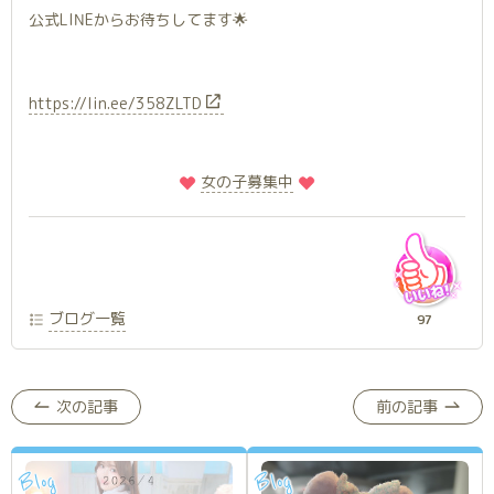
公式LINEからお待ちしてます🌟
https://lin.ee/358ZLTD
️
️女の子募集中
ブログ一覧
97
次の記事
前の記事
Blog
Blog