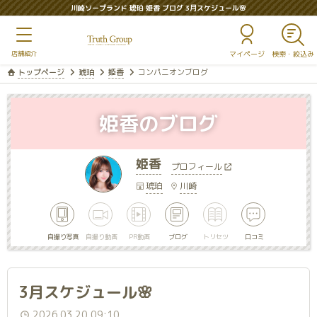
川崎ソープランド 琥珀 姫香 ブログ 3月スケジュール🌸
マイページ
トップページ
琥珀
姫香
コンパニオンブログ
姫香のブログ
姫香
プロフィール
琥珀
川崎
自撮り写真
自撮り動画
PR動画
ブログ
トリセツ
口コミ
3月スケジュール🌸
2026.03.20 09:10