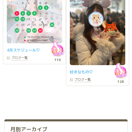
Kohaku
Kohaku
@
@
4月スケジュール🤍
ブログ
一覧
110
好きなもの🤍
ブログ
一覧
128
月別アーカイブ