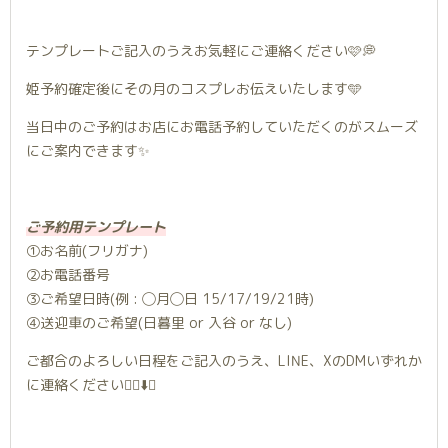
テンプレートご記入のうえお気軽にご連絡ください🩷💭
姫予約確定後にその月のコスプレお伝えいたします🩵
当日中のご予約はお店にお電話予約していただくのがスムーズ
にご案内できます✨
ご予約用テンプレート
①お名前(フリガナ)
②お電話番号
③ご希望日時(例 : ◯月◯日 15/17/19/21時)
④送迎車のご希望(日暮里 or 入谷 or なし)
ご都合のよろしい日程をご記入のうえ、LINE、XのDMいずれか
に連絡ください✍🏻⬇️🤍