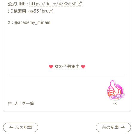
公式LINE :
https://lin.ee/4ZKGE5D
(ID検索用→@331bruvr)
X : @academy_minami
️
️女の子募集中
ブログ一覧
19
次の記事
前の記事