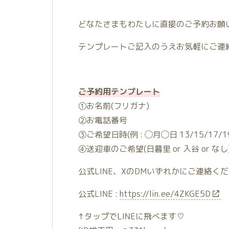
どなたさまもわたしに直接のご予約お願い
テンプレートご記入のうえお気軽にご連絡
ご予約用テンプレート
①お名前(フリガナ)
②お電話番号
③ご希望日時(例 : ◯月◯日 13/15/17/1
④送迎車のご希望(日暮里 or 入谷 or なし
公式LINE、XのDMいずれかにご連絡ください✍
公式LINE :
https://lin.ee/4ZKGE5D
↑タップでLINEに飛べます♡