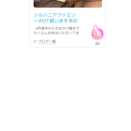
シルバニアファミリ
ーのUT買います🐰🐱
6月後半からお出かけ続きで
たくさんお休みいただいてま
した🐰💕 ディズニー×2、ア
ブログ
一覧
フヌン、ピューロランド、外
25
出デートなどなど盛りだくさ
んでっ お客様はもちろん、
こんなマイペースなわたしと
仲良くしてくれる同業の大好
きな子、趣味友に感謝です🥹
💕 普段インドアなわたし
が、こうしてお休みに羽を伸
ばせるのもいつもご贔屓にし
てくださるお客様が居てくれ
るからですね♡ いつも支え
てくれてありがとうって改め
て思います 夏が1番大好きな
季節だから、まだまだたくさ
んいろいろなところに出かけ
て、たくさん歩いて汗かいて
気持ちよくなりたいです🩵
もちろんお部屋でも🩵 外出
デートありがとうございます