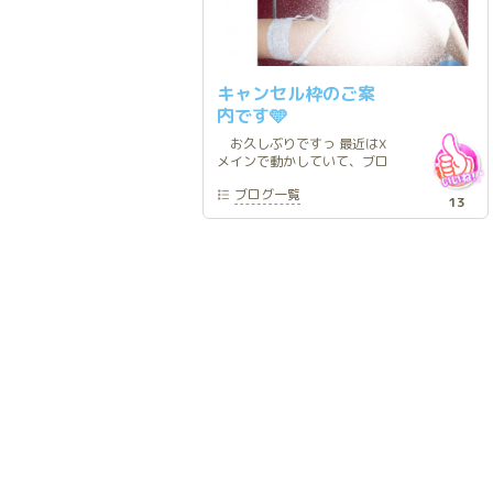
キャンセル枠のご案
内です🩵
お久しぶりですっ 最近はX
メインで動かしていて、ブロ
グは久しぶりの登場です🐰‼️
ブログ
一覧
よろしければXのアカウント
13
もフォローしてくださると嬉
しいです🐰💕💕 キャンセル
発生したのでお知らせです📢
♡ 6/24（火）17時 ご都合の
合う方がいらっしゃいました
ら何卒よろしくお願いいたし
ます🩵 ご予約用テンプレ
ート🩵①お名前(フリガナ)②
お電話番号③ご希望日時(例 :
◯月◯日 13/15/17/19/21
時)④送迎車のご希望(日暮里
or 入谷 or なし) ご都合のよ
ろしい日程をご記入のうえ、
メール、LINE、XのDMいずれ
かに連絡ください✍🏻⬇️🤍 公式
LINE :