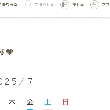
自撮り写真
自撮り動画
PR動画
ブロ
す🩵