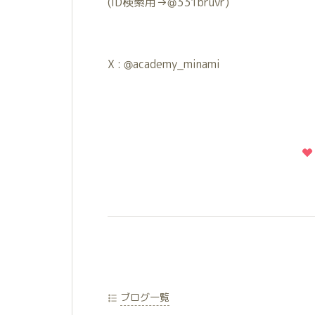
(ID検索用→@331bruvr)
X : @academy_minami
ブログ一覧