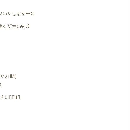
いたします🩵🐰
ください🩷💭
9/21時)
)
🏻⬇️🤍