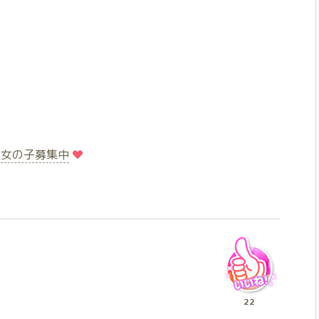
️
️女の子募集中
22