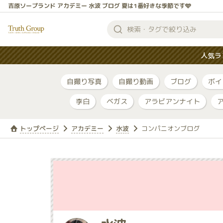
吉原ソープランド アカデミー 水波 ブログ 夏は1番好きな季節です🩵
検
索
人気ラ
す
る
自撮り写真
自撮り動画
ブログ
ボイ
李白
ベガス
アラビアンナイト
トップページ
アカデミー
水波
コンパニオンブログ