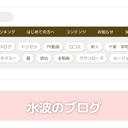
ンキング
はじめての方へ
コンテンツ
お知らせ
スログ
トリセツ
PR動画
口コミ
新人
千葉・栄
アカデミー
麗
琥珀
金瓶梅
グランローズ
ルージ
水波のブログ