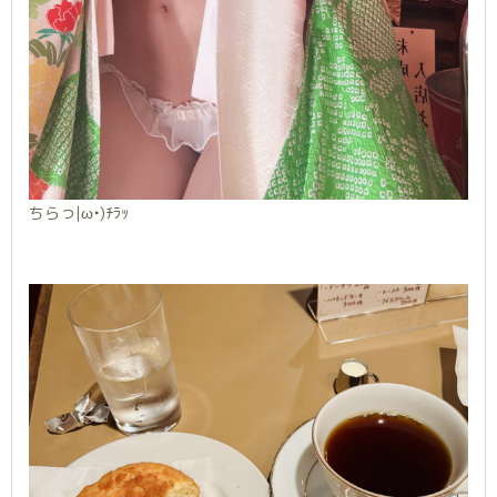
ちらっ|ω•)ﾁﾗｯ