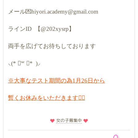
メール💌hiyori.academy@gmail.com
ラインID 【@202xysrp】
両手を広げてお待ちしております
⸜(* ॑꒳ ॑* )⸝
※大事なテスト期間の為1月26日から
暫くお休みをいただきます🙇‍♀️
️
️女の子募集中