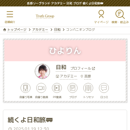
吉原ソープランド アカデミー 日和 ブログ 続くよ日和旅🚃
マイページ
トップページ
アカデミー
日和
コンパニオンブログ
ひよりん
日和
プロフィール
アカデミー
吉原
自撮り写真
自撮り動画
PR動画
ブログ
トリセツ
口コミ
続くよ日和旅🚃
2025.01.19 12:30