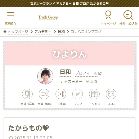
吉原ソープランド アカデミー 日和 ブログ たからもの💝
マイページ
トップページ
アカデミー
日和
コンパニオンブログ
ひよりん
日和
プロフィール
アカデミー
吉原
自撮り写真
自撮り動画
PR動画
ブログ
トリセツ
口コミ
たからもの💝
2025.01.17 07:05