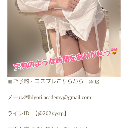
🎀ご予約・コスプレこちらから！🎀
メール💌hiyori.academy@gmail.com
ラインID 【@202xysrp】