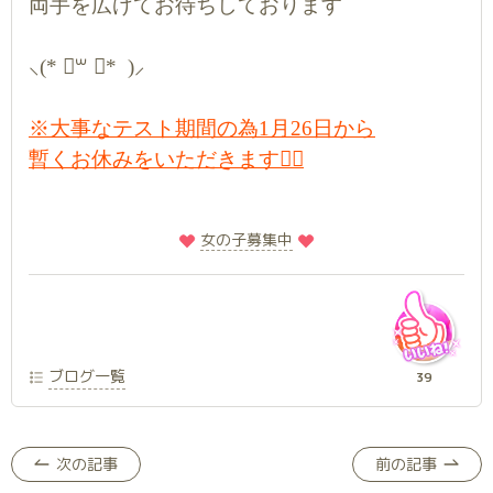
両手を広げてお待ちしております
⸜(* ॑꒳ ॑* )⸝
※大事なテスト期間の為1月26日から
暫くお休みをいただきます🙇‍♀️
️
️女の子募集中
ブログ一覧
39
次の記事
前の記事