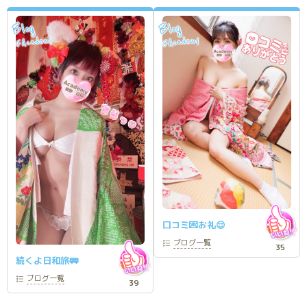
Blog
Blog
Academy
Academy
@
@
口コミ💌お礼😌
ブログ
一覧
35
続くよ日和旅🚃
ブログ
一覧
39