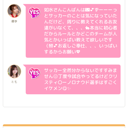
如水さんこんばんは🌃💕ずーーーっ
とサッカーのことは気になっていた
んだけど、周りに教えてくれるお友
優李
達がいなくて、、、🐇本当に初心者
だからルールとかどこのチームが人
気とかいっぱい教えて欲しいです
（照💕お返しご奉仕、、、いっぱい
するからお願い💖
サッカー全然分からないですすみま
せん😖丁度今試合やってるけどクリ
スティ〇ーノロナウド選手はすごく
とも
イケメン😋✨️