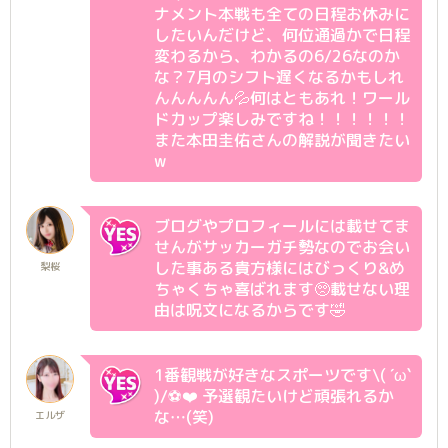
ナメント本戦も全ての日程お休みに
したいんだけど、何位通過かで日程
変わるから、わかるの6/26なのか
な？7月のシフト遅くなるかもしれ
んんんんん💦何はともあれ！ワール
ドカップ楽しみですね！！！！！！
また本田圭佑さんの解説が聞きたい
w
ブログやプロフィールには載せてま
せんがサッカーガチ勢なのでお会い
した事ある貴方様にはびっくり&め
梨桜
ちゃくちゃ喜ばれます🥺載せない理
由は呪文になるからです🤣
1番観戦が好きなスポーツです\( ´ω`
)/⚽❤️ 予選観たいけど頑張れるか
な…(笑)
エルザ