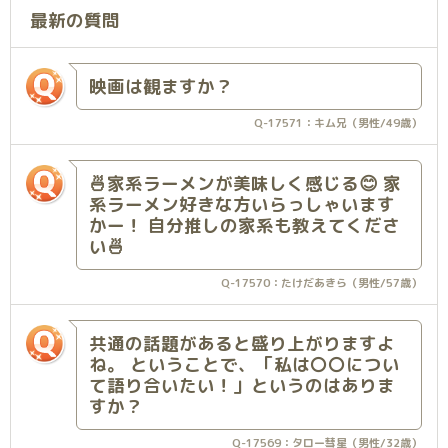
最新の質問
映画は観ますか？
Q-17571：キム兄（男性/49歳）
🍜家系ラーメンが美味しく感じる😊 家
系ラーメン好きな方いらっしゃいます
かー！ 自分推しの家系も教えてくださ
い🍜
Q-17570：たけだあきら（男性/57歳）
共通の話題があると盛り上がりますよ
ね。 ということで、「私は〇〇につい
て語り合いたい！」というのはありま
すか？
Q-17569：タロー彗星（男性/32歳）