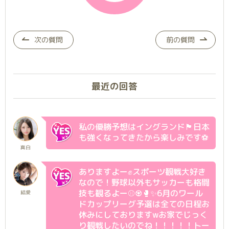
次の質問
前の質問
最近の回答
私の優勝予想はイングランド🏴󠁧󠁢󠁥󠁮󠁧󠁿日本
も強くなってきたから楽しみです⚽️
真白
ありますよー✊スポーツ観戦大好き
なので！野球以外もサッカーも格闘
技も観るよー⚾♼🥊✨6月のワール
結愛
ドカップリーグ予選は全ての日程お
休みにしておりますwお家でじっく
り観戦したいのでね！！！！！トー