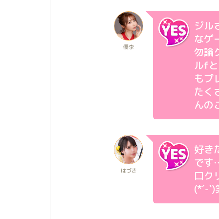
ジル
なゲ
優李
勿論
ルf
もプ
たく
んの
好き
です
はづき
口ク
(*´-`