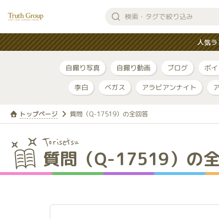
検
索
人気ラ
す
る
自撮り写真
自撮り動画
ブログ
ボイ
李白
ベガス
アラビアンナイト
トップページ
質問（Q-17519）の全回答
Torisetsu
質問（Q-17519）の