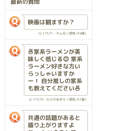
最新の質問
映画は観ますか？
Q-17571：キム兄（男性/49歳）
🍜家系ラーメンが美
味しく感じる😊 家系
ラーメン好きな方い
らっしゃいますか
ー！ 自分推しの家系
も教えてください🍜
Q-17570：たけだあきら（男性/57歳）
共通の話題があると
盛り上がりますよ