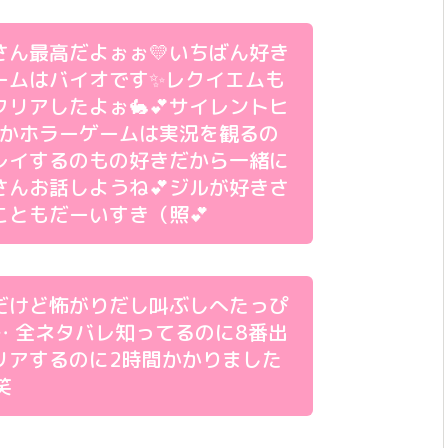
さん最高だよぉぉ💛いちばん好き
ームはバイオです✨レクイエムも
クリアしたよぉ🐇💕サイレントヒ
とかホラーゲームは実況を観るの
レイするのもの好きだから一緒に
さんお話しようね💕ジルが好きさ
こともだーいすき（照💕
だけど怖がりだし叫ぶしへたっぴ
… 全ネタバレ知ってるのに8番出
リアするのに2時間かかりました
)笑