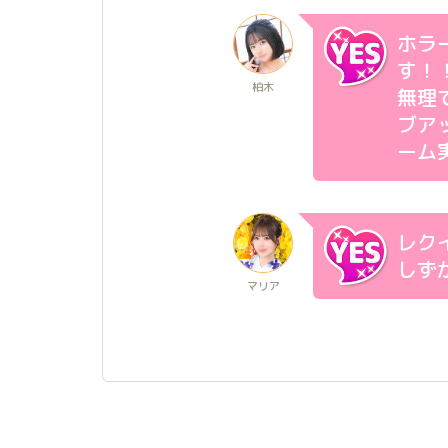
ホラ
す！
柏木
無理
ブア
ーム
レク
しず
マリア