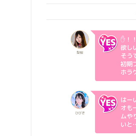
✋！
欲し
梨桜
そう
初期
ホラ
はー
オも
ひびき
ムや
いと…