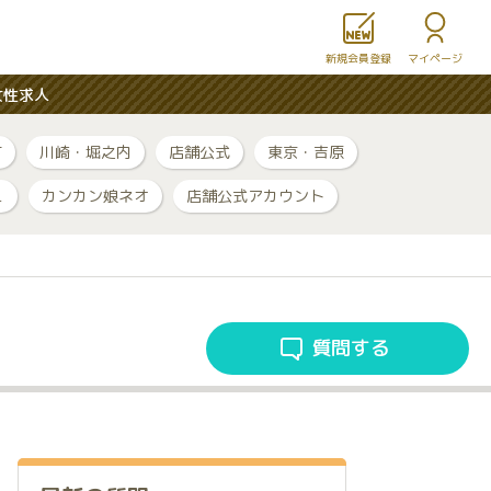
新規会員登録
マイページ
女性求人
町
川崎・堀之内
店舗公式
東京・吉原
ュ
カンカン娘ネオ
店舗公式アカウント
質問する