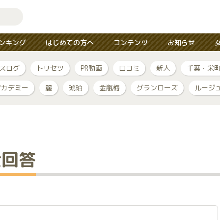
ンキング
はじめての方へ
コンテンツ
お知らせ
スログ
トリセツ
PR動画
口コミ
新人
千葉・栄
アカデミー
麗
琥珀
金瓶梅
グランローズ
ルージ
全回答