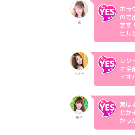
ホラ
ので
空
ます
ヒルと
レク
で全
みさき
イオ
実は
とか
桃子
かった