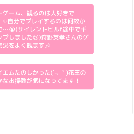
ーゲーム、観るのは大好きで
！✨️自分でプレイするのは何故か
で…😭(サイレントヒルf途中でギ
ップしました😢)狩野英孝さんのゲ
実況をよく観ます🎶
イエムたのしかった(´﹃｀)花王の
かなお掃除が気になってます！