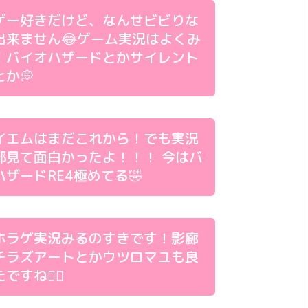
ゲー好きだけど、なんせビビりな
出来ません😂ゲーム実況はよくみ
！バイオハザードとかサイレント
か💭
イエムはまだこれから！でも実況
部見て面白かったよ！！！ 今はバ
ハザードRE4極めてる🤣
ホラゲ実況みるのすきです！影廊
チラズアートとかウツロマユも良
ですね🙂‍↕️