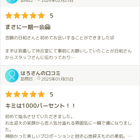
訪問日：
2024年02月23日
（内容は、お店に来てのお楽しみ😁）
にいつの間にか理性を失って3枠の予約希望を日和さんにLINEで
感を感じさせてくれました
まさに、男冥利に尽きるとはこの事か🤗。日和さんの、さりげな
送っているのであります。（歌の文句じゃないけれど🎶わかっち
今まで体験した中で最高の泡姫さんです！💐
5
い気づかいとテクニックで終始癒やされぱなしでとても楽しく幸
ゃいるけど、やめられね〜🎵🎶 これこそ、本当に悲しい男の性
また会いに伺いたいです！
せな時間を過ごさせて頂きました。
だ😆）
お店のスタッフさんの対応も親切で安心です
まさに一期一会🤗
「こんなに、良くして貰った事はない。」と、お礼を言いまた指
当日、お店の階段で🤩再会しお部屋に案内され10分もたたない
名しようと心に決めお店を後にしました。
内に日和さんからのさりげない💃😘誘導によつて早くも私の股間が
念願の日和さんと初めてお会いすることができました🤣
今日は、過去NO.1の日和さんに出会えて最高に幸せだった余韻を
🌋🌪️地殻変動を起こして大きく🚀固くなって行くのであります。
残して現場からジェームス・ポン太がお伝えしました🎤。
今回、5時間30分（330分）とたっぷり時間がある為のんびり
まずは到着して待合室にて事前にお願いしていたことが日和さん
それでは皆さん、さようならごきげんよう🙋。
と優雅な時間を過ごす事が出来、何よりも日和さんとのプレーも
からスタッフさんに伝わっており
さることながら会話が楽しくすごく癒やされました。まさに『コ
丁寧に対応してくれたことに驚きました👍
コロの栄養チャージ』する事が出来ました。🤗🕺
はろさんの口コミ
まるで体の中の毒素が、一気に抜け落ちた様なスッキリ感と、子
その後スタッフさんに案内され階段を上っていくと天使の笑顔の
訪問日：
2025年01月05日
供の頃たっぷり汗をかいた後に飲んだラムネの爽快感😉を、感じ
日和さんが迎えてくれ、
ながら最後はニッコリ笑ってサインはVだーーーーーーーー❗✌️
私のトートバッグに気づくなり「荷物を持ちましょうか」とさり
5
本音を言えば、秘密にしておきたいくらい可愛いくていい子で
気ない心遣い🥲
す。
キミは1000パーセント！！
まさに、映画『アナと雪の女王』に出て来る雪国出身のエルサで
早速の心遣いと日和さんの美貌に感動しながらお部屋に入り楽し
す✨👰✨
い雑談😊
初めて指名させていただきました。
我と思わん方は、￥66.500円を握ってアカデミーにLets go。🏃
色々と本日の予定を相談しながら（時間が足りないゾー！）
お出迎えの笑顔から恋人気分溢れる雰囲気に一瞬で虜になりまし
💨
いざ日和さんとの情熱的な時間へ😍
た。
本日も、現場からジェームス・ポン太がお伝えしました。
神掛かった美しいプロポーションと抱き心地昇天ものの柔肌。