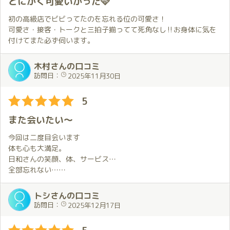
とにかく可愛いかった🩷
初の高級店でビビってたのを忘れる位の可愛さ！
可愛さ・接客・トークと三拍子揃ってて死角なし‼︎お身体に気を
付けてまた必ず伺います。
木村さんの口コミ
訪問日：
2025年11月30日
5
また会いたい～
今回は二度目会います
体も心も大満足。
日和さんの笑顔、体、サービス…
全部忘れない…
旅行の話も、仕事の話も、いろいろな事をいっぱい話しました。
その目を見たら、すぐ溺れる。
トシさんの口コミ
訪問日：
2025年12月17日
またいつか会いましょう。