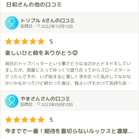
日和さんの他の口コミ
トリプル Aさんの口コミ
訪問日：
2022年10月10日
5
楽しいひと時をありがとう😊
祝日のトップバッターという事でどうなるのかとドキドキしてい
ましたが、部屋に入ってゆっくり語り合ってからスロースタート
だったんですが、いざ始まると激しく求め合った気がしてなかな
かいかなかったけど終わった後は、程よい汗もかけて気持ち良か
ったです❤️その後、差し入れに持ってきたシャンパン🍾の蓋が、開
かずに店員さんに開けてもらい持ってきてもらうなどのトラブル
やまさんさんの口コミ
が、ありながらも最後は、マットでヌルヌルになりながらベッド
訪問日：
2023年09月10日
でそのまま移動して朽ち果てました😂こんな経験したの初めてで
凄い気持ち良かったです😍またこんな体験をしてみたいと思える
5
程でした❣️ありがとうございました😊
今までで一番！期待を裏切らないルックスと濃厚プレイ。