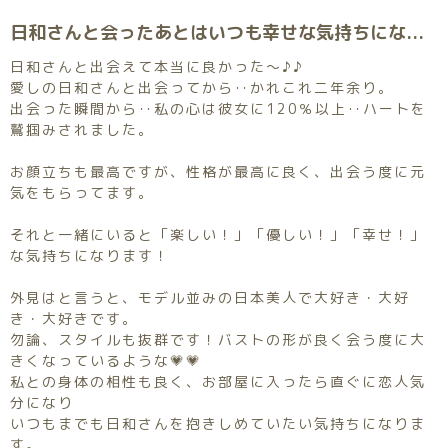
日和さんと会ったあとはいつも幸せな気持ちになるので、本当に私の元気の源です。 でもやっぱり美人で‥何より性格が良いのが私が日和さんを大好きになった理由です。 今月また会えるので今からとても楽しみです！
日和さんと出会えて本当に良かった～♪♪
愛しの日和さんと出会ってから‥かれこれ二年余り。
出会った瞬間から‥私の心は彼女に120％以上‥ハートを
鷲掴みされました。
お顔立ちも最高ですが、性格が最高に良く、出会う度に元
気をもらってます。
それと一緒にいると「楽しい！」「優しい！」「幸せ！」
な気持ちになります！
外見はと言うと、モデル並みの日本美人で大好き・大好
き・大好きです。
勿論、スタイルも抜群です！バストの形が良く会う度に大
きくなっているような💗💗
私との身体の相性も良く、お部屋に入ったら直ぐに恋人気
分になり
いつもまでも日和さんを抱きしめていたい気持ちになりま
す。