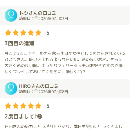
素敵だし、人間性も伝わりますから。
トシさんの口コミ
訪問日：
2026年07月03日
実際お会いしたら、笑顔一発でイチコロでした🤣
女神と宣う方はお見かけして、そのようなプロポーションには圧
5
倒されましたが、天使のような表情も併せ持っていて、更に驚
愕。
3回目の逢瀬
写真もお綺麗でしたが、実際に見る表情の美しさは写真には映ら
ない…
今回で3回目です。努力を怠らず日々女性として努力をされている
ひよりさん。吸い込まれるような白い肌、形の良いお尻。さらに
ルックスばかり褒めてますが、そのルックスも人間性から溢れ出
大きく形の良い胸。まったりフェザータッチがお好きですので優
る美しさで。
しくプレイしてあげてください、優しくね？
トータルビューティー。言葉の一つ一つが温かくて、心がホカホ
カします。
HIROさんの口コミ
訪問日：
2026年07月08日
部屋に案内していただいたら、ガラッと雰囲気が変わり、色気が
溢れていて、あれよあれよとリードしてもらい…
5
ここまで魅力持っている人っていたかなあ、と気づいたら終了し
ていて。
2度目まして⤴️😄
読書の話とか、もっとしたかったなーと個人的に未練タラタラw
読んだ本とか、もしお暇があったら日記で紹介してほしいですね
日和さんの魅力にどっぷりとハマり、本日も会いに行ってきまし