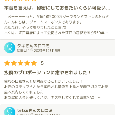
です。私は運が良い(笑)
す。
本当にこれが最後だと思い、LINEを通じて予約日を決め今こうし
本音を言えば、秘密にしておきたいくらい可愛いくていい子です😍。
なんだかんだであっという間の110分間でした。再会を約束して
て、ワクワク浮き浮き🥳しながらお店に向かう送迎車に乗ってい
お店を後にしました。
るのであります。
おーーーーっと、全国1億3000万ソープランドファンのみなさ
帰り道でも後味の良さにニヤけてしまいました。皆さんも良い遊
さぁ、送迎車がお店に着いた。待合室に案内され、待つこと数
んこんにちは、ジェームス・ポン太であります。
びができた後ってそうなりませんか？
分「ジェームス・ポン太さま〜」と声が掛かり「行ってらしゃい
ふたたび、やって参りましたここ吉原❗
すばらしい時間を過ごさせてくれた日和さんに感謝しかありませ
ませ❗」と、威勢のいい掛け声に背中を押されいよいよ待望の御対
古くは、江戸幕府によって公認された江戸の遊郭であり350年の
ん。
面、会った瞬間あまりの可愛さに一瞬にして胸キュン状態🤩。
歴史を持つと言われているエリア。
「はじめまして、今日はありがとうございます👸。」と魅力的な
ここ吉原で、生まれて初めて高級店での3枠という夢の世界へ行こ
タキさんの口コミ
おすすめポイント：密着感。ワンプレイワンプレイが濃厚。
笑顔で迎えて頂きお部屋に誘導。2人きりになり、お互い自己紹介
うとしております。
訪問日：
2023年12月15日
を済ますと私の心の中では「感じのいい子だ、やったー👍大当た
思い起こせば40年前、初めて♨️ソープに遊びに行って以来1度
り🎯おめでとう〜💐🎉🎊」といつの間にか夢の世界、妄想の世界
も高級店で3枠という壁は越えられない未知の世界でありました。
5
に入っているのであります。
そんな高い壁を、いとも簡単に越えさせてくれたのは今回2回目の
私の、身の上話しを聞いてくれて服を脱がせて💓頂き湯船に浸
ご指名、アカデミー在籍の🧑‍🎄日和さんであります。
抜群のプロポーションに癒やされました！
かりいよいよマット。マットの上では、生温かいローションと日
男の悲しい性というやつでありましょうか❓前回、日和さんの吸
和さんの官能的なボディーに身を包まれ彼女のテクニックで、気
い込まれるようなつぶらな瞳でみつめられた時の、照れくささ
憧れの日和さんと初対面することが叶いました！
分はまさにこの世の楽園😋。頭の中は、ほぉわ～ん、ほぉわ〜ん
😆、とろけるような💏舌を使った愛撫、フィニッシュするまでの
お店のスタッフさんから案内され階段を上ると笑顔で迎えてお部
状態なのであります。
漏れ出るような喘ぎ声。思い出しただけで、もーーー、たまりま
屋へ案内してくれました
ベッドに戻り、休憩タイムで軽くお茶を飲み会話をしていると
せん。（あぁ〜、カ・イ・カ・ン🥳）日和さんのプログにも、
お部屋に入ると優しくハグ、キスをしてくれて興奮MAX！
日和さんから誘惑して来るムード、私の頭の中では第2ラウンドの
『心の栄養チャージ』『あなただけの小悪魔です』『ぎゅーしに
抜群のプロポーションを拝見するととても綺麗でオッパイ、おし
ゴング🛎️「カーン❗」が鳴り響いたのであります。おーっと、ベッ
来て』『おっぱいで癒やしてあげる』『心も体も、あたためま
りがぷにゅぷにゅで触り心地が最高で沢山癒やされました☺️
tetsuさんの口コミ
ドの上では😘💖⭕➿🎵❌🔺＃🎶❤➿🚀🚀
す』等々、プログの写真に載っている誘惑的な🧚🧜ポーズと表情
抜群の身体で反応も敏感でとても気持ち良く最高の癒やしと幸福