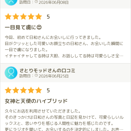
た。会話の距離感も絶妙で、無理に盛り上げるのではなく、こち
訪問日：
2026年06月08日
らのペースに合わせてくれるのが印象的です。サービスのクオリ
ティも高く、細部までしっかりと行き届いており、終始満足感の
5
ある時間を過ごせました。
これまで毎回安定したクオリティを保っている点も大きな魅力だ
一目見て虜に😍
と感じます。。
今回も心身ともにリフレッシュでき、大変満足しています。また
今回、初めて日和さんにお会いしに行ってきました。
再訪したいと思います。
目がクリッとした可愛いお顔立ちの日和さん、お会いした瞬間に
一目で虜になりました。
イチャイチャしてる時は大胆、お話ししてる時は可愛らしさ全
開、可愛いのにナイスバディそんな日和さんに終始メロメロでし
た。
さとりモッドさんの口コミ
それにしても時間が経つの早かったなぁ…
訪問日：
2026年06月25日
もっと一緒に居たかったって思わせる、そんな子です🥰
笑顔がかわいい日和さん、またすぐにでも会いたくなっちゃいま
5
す。
女神と天使のハイブリッド
ひよちゃん、また会いに行くからね〜👋
久々にお店を利用させていただきました。
そのきっかけは日和さんの写真と日記を見かけて、可愛らしいル
ックスと、思いやりを感じる人間性に魅力を感じたのです。
更にラジオを聞いて、お会いするのを決定的にしました。お声も