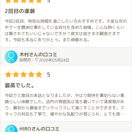
5
2回目の逢瀬
今回2回目、特別な時間を過ごしたい方おすすめです。大変な世の
中で一生懸命仕事をしている自分を含めた皆様。こんな時くらい
は癒されてもいいじゃないですか？彼女は皆さまの観音さまで
す。今回も本当にありがとう。また頑張れる。
木村さんの口コミ
訪問日：
2026年05月24日
5
最高でした。
今回で三度目の来店となりましたが、やはり期待を裏切らない素
晴らしい体験でした。店内の雰囲気は落ち着いていて清潔感があ
り、最初から最後までリラックスして過ごすことができます。ス
タッフの対応も丁寧で、細やかな気配りが感じられ、とても居心
地が良い空間でした。
日和ちゃんも魅力的で、笑顔や接し方が自然で安心感がありまし
HIROさんの口コミ