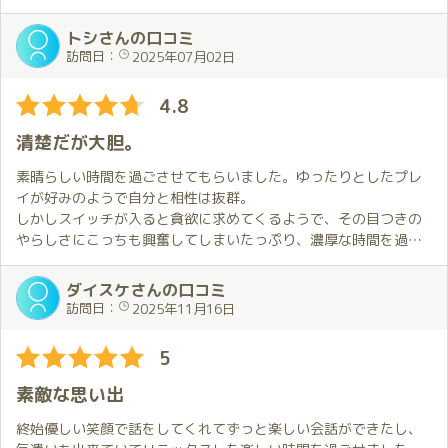
それではみなさん、さようならごきげんよう👋。
日和さんのスタイルはもちろん綺麗な上に🤩
繰り広げられる手技の数々、喘ぎ声も可愛らしくついつい抱きし
『えぇ！🫨日和さん身体柔らかいなぁ』と思うような
めてました。
トシさんの口コミ
おもてなしの心満載の時間を経験させていただき大満足でした😆
会話からも節々に優しさが感じられてうれしかったです。
訪問日：
2025年07月02日
ホントに日常を忘れさせてくれるほどの夢見心地の110分でし
何と言っても初めてお会いしたのに既に何回も出会っているかの
た。
4.8
ような雰囲気を
癒されました、ありがとうございました。
作り上げる日和さん。これは天性の才能かもしれません😆
清楚だが大胆。
時間はあっという間に過ぎますが癒されること間違いなしです😤
素晴らしい時間を過ごさせてもらいました。ゆったりとしたプレ
ただ、個人的には他の口コミにもありましたが
イが好みのようで自分と相性は抜群。
日和さんは期待を裏切らないルックスと濃厚プレイなので
しかしスイッチが入ると貪欲に求めてくるようで、その目つきの
誰しもまたお会いしたいと思うのは男の本能ですが🤤
やらしさにこっちも興奮してしまいたっぷり、濃厚な時間を過ご
これ以上人気がでると予約が取りにくくなるので秘密にしておき
させて頂きました。また読書も趣味なようで会話に知性を感じお
たいです🤫
話が好きな方にもおすすめ。次会う時はスペンス乳腺をお互い刺
ダイスケさんの口コミ
本当に一期一会の言葉がピッタリな素敵な日和さんでした😭
激し濃厚な時間を過ごしたいものです。くどくて申し訳ないかも
訪問日：
2025年11月16日
しれませんがあの時はありがとう。
5
素敵な思い出
終始優しい笑顔で話をしてくれてずっと楽しい会話ができたし、