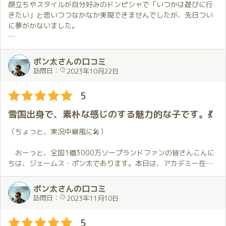
顔立ちやスタイルが自分好みのドンピシャで「いつかは遊びに行
きたい」と思いつつなかなか実現できませんでしたが、先日つい
に夢がかないました。
階段の上で待っていたのは、きゅっとくびれたボディラインにフ
ィットしたドレスを身につけた日和さん。
ポン太さんの口コミ
手を取り合ってお部屋に入り、挨拶もそこそこにプレイ開始。
訪問日：
2023年10月22日
耳を甘噛みされたりしながら終始ぴたっと密着。じっくりと情熱
的なキス。
5
私は汗っかきなので通常の流れとは違って最初にシャワーを浴び
たいと申し出ましたが、浴室でもその密着感は健在で、まさに
雪国出身で、素朴な感じのする魅力的な子です。💃
「ずっと傍らにいてくれる」感覚がとても良いのです。
（ちょっと、実況中継風に🎤）
ルックスで言うと、顔立ちはもちろん身体も素晴らしく、とりわ
け張りがあって美しい胸に目がクギヅケ。
おーっと、全国1億3000万ソープランドファンの皆さんこんに
おっぱいの形をじっくり楽しむのが好きな私はこれだけでも十分
ちは、ジェームス・ポン太であります。本日は、アカデミー在籍
満足なのに、その魅力的な身体がぐっと私にくっついて離れな
のコンパニオン日和さんにお会いしたくここ吉原に、のこのこと
い、まさに溶け合うようなエ●チが経験できます。
やって参りました。私の、ソープランド漫遊もこれで終りと思っ
ポン太さんの口コミ
ていた頃SNSで「ちょっと待ったーーーーーーーーー❗」と言わん
訪問日：
2023年11月10日
一息ついてから「やっと会えてうれしいです」と告げると、聞け
ばかりの『会いたい』通知が届いていたのであります。
ば昼間のお仕事との掛け持ちでお店に出る機会が少ないのだそう
写真を見て「おっ❗かわいいなぁ〜✨」と男心が傾いたのでありま
5