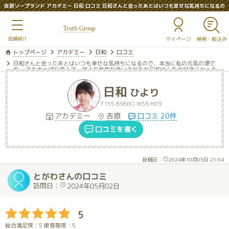
吉原ソープランド アカデミー 日和 口コミ 日和さんと会ったあとはいつも幸せな気持ちになるの
で、本当に私の元気の源です。 でもやっぱり美人で‥何より性格が良いのが私が日和さんを大好
きになった理由です。 今月また会えるので今からとても楽しみです！
マイページ
トップページ
アカデミー
日和
口コミ
日和さんと会ったあとはいつも幸せな気持ちになるので、本当に私の元気の源で
す。 でもやっぱり美人で‥何より性格が良いのが私が日和さんを大好きになった
理由です。 今月また会えるので今からとても楽しみです！
日和
ひより
T155 B96(K) W56 H89
アカデミー
吉原
口コミ 20件
口コミを書く
投稿日：
2024年10月03日 21:04
とがわさんの口コミ
訪問日：
2024年05月02日
5
総合満足度：5 接客態度：5