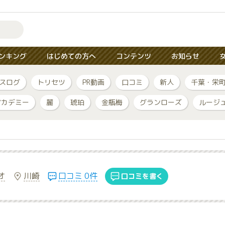
ンキング
はじめての方へ
コンテンツ
お知らせ
スログ
トリセツ
PR動画
口コミ
新人
千葉・栄
アカデミー
麗
琥珀
金瓶梅
グランローズ
ルージ
オ
川崎
口コミ 0件
口コミを書く