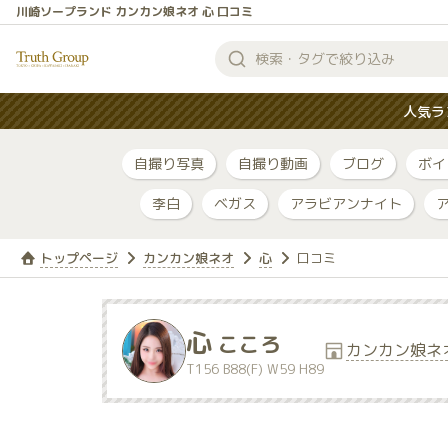
川崎ソープランド カンカン娘ネオ 心 口コミ
検
索
人気ラ
す
る
自撮り写真
自撮り動画
ブログ
ボイ
李白
ベガス
アラビアンナイト
トップページ
カンカン娘ネオ
心
口コミ
心
こころ
カンカン娘ネ
T156 B88(F) W59 H89