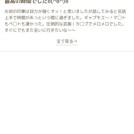
最高の時間でしたo(^o^)o
お初の印象は目力が強くオッ！と思いましたが話してみると会話
上手で時間があっという間に過ぎました。ギャプモエ〜！マ◯ト
もベ◯トも凄かった。圧倒的な武器Ｉカ◯プでメロメロでした。
すぐにでもまた会いに行きたいな〜〜
全て見る→