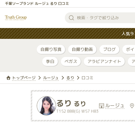
千葉ソープランド ルージュ るり 口コミ
検
索
人気ラ
す
る
自撮り写真
自撮り動画
ブログ
ボイ
李白
ベガス
アラビアンナイト
トップページ
ルージュ
るり
口コミ
るり
るり
ルージュ
T152 B88(G) W57 H83