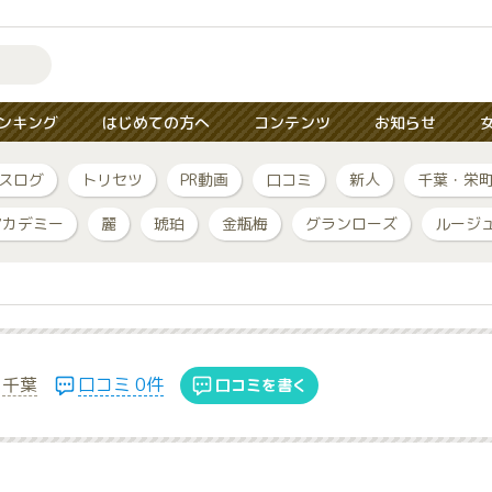
ンキング
はじめての方へ
コンテンツ
お知らせ
スログ
トリセツ
PR動画
口コミ
新人
千葉・栄
アカデミー
麗
琥珀
金瓶梅
グランローズ
ルージ
千葉
口コミ 0件
口コミを書く