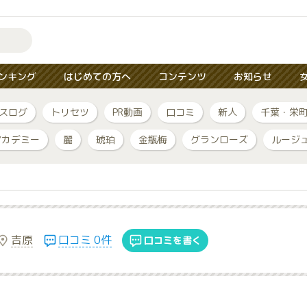
ンキング
はじめての方へ
コンテンツ
お知らせ
スログ
トリセツ
PR動画
口コミ
新人
千葉・栄
アカデミー
麗
琥珀
金瓶梅
グランローズ
ルージ
吉原
口コミ 0件
口コミを書く