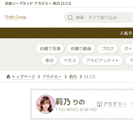
吉原ソープランド アカデミー 莉乃 口コミ
検
索
人気ラ
す
る
自撮り写真
自撮り動画
ブログ
ボイ
李白
ベガス
アラビアンナイト
トップページ
アカデミー
莉乃
口コミ
莉乃
りの
アカデミー
T160 B85(D) W58 H90