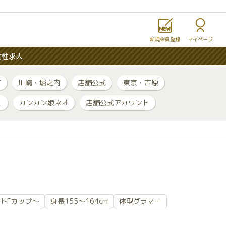
新規会員登録
マイページ
女性求人
町
川崎・堀之内
店舗公式
東京・吉原
ュ
カンカン娘ネオ
店舗公式アカウント
トFカップ～
身長155～164cm
体型グラマー