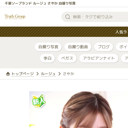
千葉ソープランド ルージュ さやか 自撮り写真
検
索
人気ラ
す
る
自撮り写真
自撮り動画
ブログ
ボイ
李白
ベガス
アラビアンナイト
トップページ
ルージュ
さやか