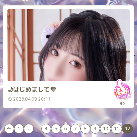
🌙はじめまして💜
2026.04.09 20:11
59
1
2
4
5
6
7
8
9
10
11
12
...