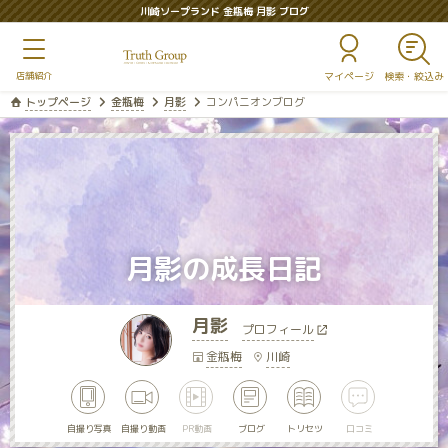
川崎ソープランド 金瓶梅 月影 ブログ
マイページ
トップページ
金瓶梅
月影
コンパニオンブログ
月影の成長日記
月影
プロフィール
金瓶梅
川崎
自撮り写真
自撮り動画
PR動画
ブログ
トリセツ
口コミ