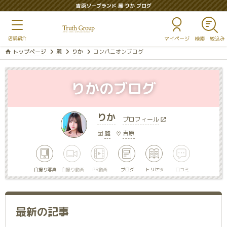
吉原ソープランド 麗 りか ブログ
マイページ
トップページ
麗
りか
コンパニオンブログ
りかのブログ
りか
プロフィール
麗
吉原
自撮り写真
自撮り動画
PR動画
ブログ
トリセツ
口コミ
最新の記事