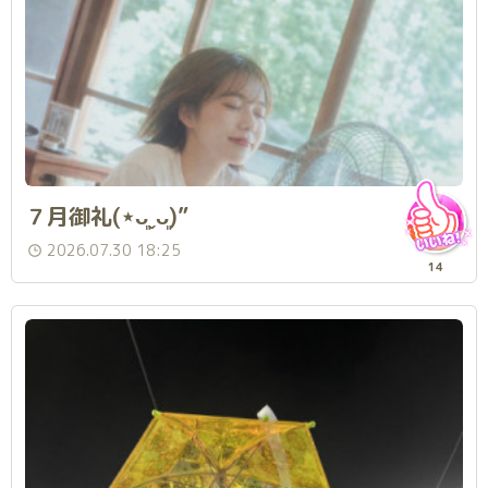
７月御礼(⋆ᴗ͈ˬᴗ͈)”
2026.07.30 18:25
14