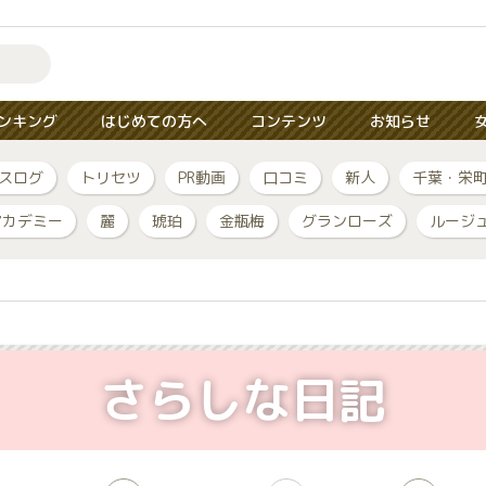
ンキング
はじめての方へ
コンテンツ
お知らせ
スログ
トリセツ
PR動画
口コミ
新人
千葉・栄
アカデミー
麗
琥珀
金瓶梅
グランローズ
ルージ
さらしな日記