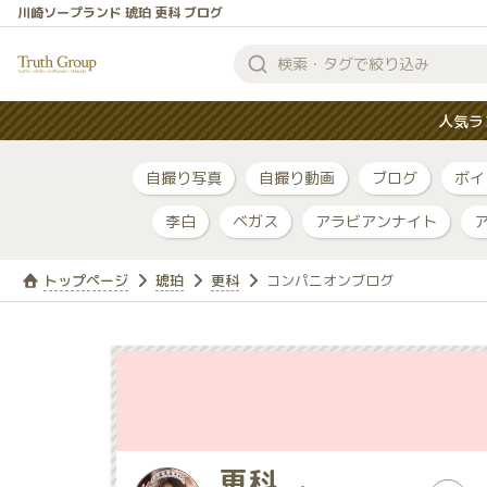
川崎ソープランド 琥珀 更科 ブログ
検
索
人気ラ
す
る
自撮り写真
自撮り動画
ブログ
ボイ
李白
ベガス
アラビアンナイト
トップページ
琥珀
更科
コンパニオンブログ
更科