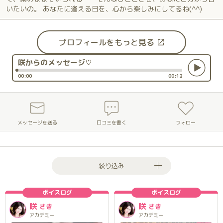
いたいの。 あなたに逢える日を、心から楽しみにしてるね(^^)
プロフィールをもっと見る
Audio
咲からのメッセージ♡
Player
Current
Total
00:00
00:12
time
duration
メッセージを送る
口コミを書く
フォロー
絞り込み
ボイスログ
ボイスログ
咲
咲
さき
さき
アカデミー
アカデミー