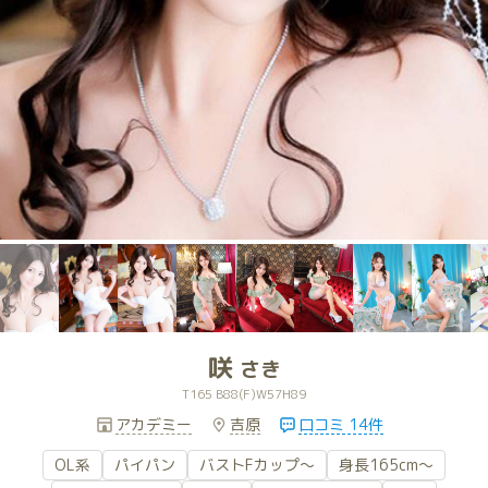
咲
さき
T165 B88(F)W57H89
アカデミー
吉原
口コミ 14件
OL系
パイパン
バストFカップ～
身長165cm～