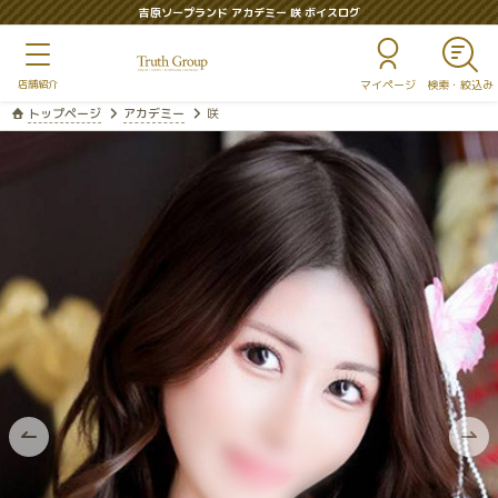
吉原ソープランド アカデミー 咲 ボイスログ
マイページ
トップページ
アカデミー
咲
前
次