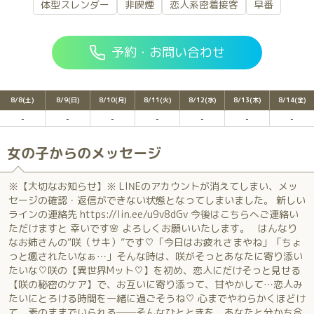
体型スレンダー
非喫煙
恋人系密着接客
早番
予約・お問い合わせ
8/8(土)
8/9(日)
8/10(月)
8/11(火)
8/12(水)
8/13(木)
8/14(金)
女の子からのメッセージ
※【大切なお知らせ】※ LINEのアカウントが消えてしまい、メッ
セージの確認・返信ができない状態となってしまいました。 新しい
ラインの連絡先 https://lin.ee/u9v8dGv 今後はこちらへご連絡い
ただけますと 幸いです🌸 よろしくお願いいたします。 はんなり
なお姉さんの“咲（サキ）”です♡「今日はお疲れさまやね」「ちょ
っと癒されたいなぁ…」そんな時は、咲がそっとあなたに寄り添い
たいな♡咲の【異世界Mット♡】を初め、恋人にだけそっと見せる
【咲の秘密のケア】で、お互いに寄り添って、甘やかして…恋人み
たいにとろける時間を一緒に過ごそうね♡ 心までやわらかくほどけ
て、素のままでいられる──そんなひとときを、あなたと分かち合