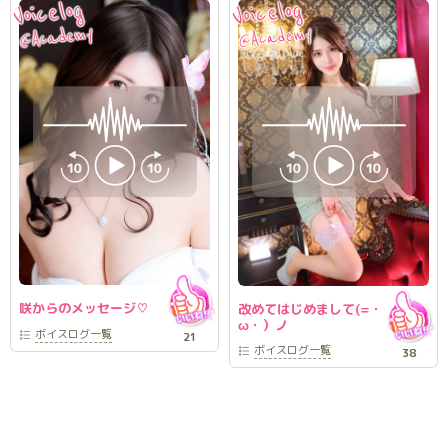
Voicelog
Voicelog
Academy
Academy
@
@
咲からのメッセージ♡
改めてはじめまして(=・
ω・）ノ
ボイスログ
一覧
21
ボイスログ
一覧
38