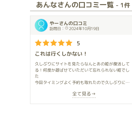
あんなさんの口コミ一覧
- 1件
やーさんの口コミ
訪問日：
2024年10月19日
5
これは行くしかない！
久しぶりにサイトを見たらなんとあの姫が復活して
る！何度か遊ばせていただいて忘れられない姫でし
た
今回タイミングよく予約も取れたので久しぶりに
明るく笑顔を絶やさないところ
全て見る→
全く変わってませんでした！
サービスも大満足また通わせていただきます
従業員の方も受付案内もハキハキ対応で良かった