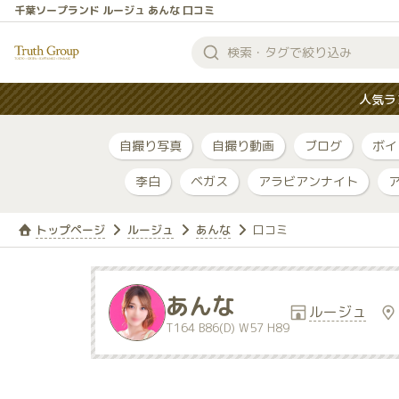
千葉ソープランド ルージュ あんな 口コミ
検
索
人気ラ
す
る
自撮り写真
自撮り動画
ブログ
ボイ
李白
ベガス
アラビアンナイト
トップページ
ルージュ
あんな
口コミ
あんな
ルージュ
T164 B86(D) W57 H89