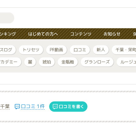
ンキング
はじめての方へ
コンテンツ
お知らせ
スログ
トリセツ
PR動画
口コミ
新人
千葉・栄
アカデミー
麗
琥珀
金瓶梅
グランローズ
ルージ
千葉
口コミ 1件
口コミを書く