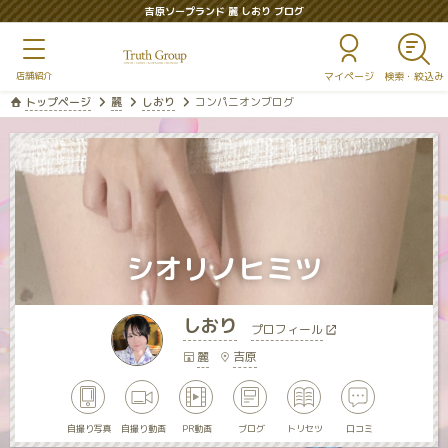
吉原ソープランド 麗 しおり ブログ
マイページ
トップページ
麗
しおり
コンパニオンブログ
シオリノヒミツ
しおり
プロフィール
麗
吉原
自撮り写真
自撮り動画
PR動画
ブログ
トリセツ
口コミ