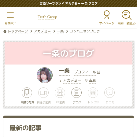
吉原ソープランド アカデミー 一条 ブログ
マイページ
トップページ
アカデミー
一条
コンパニオンブログ
一条のブログ
一条
プロフィール
アカデミー
吉原
自撮り写真
自撮り動画
PR動画
ブログ
トリセツ
口コミ
最新の記事