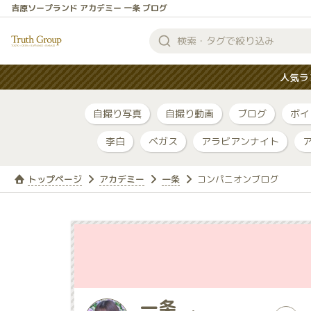
吉原ソープランド アカデミー 一条 ブログ
検
索
人気ラ
す
る
自撮り写真
自撮り動画
ブログ
ボイ
李白
ベガス
アラビアンナイト
トップページ
アカデミー
一条
コンパニオンブログ
一条