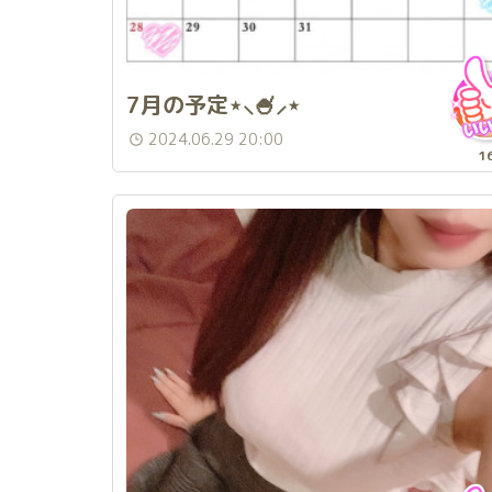
7月の予定⋆⸜🍧⸝⋆
2024.06.29 20:00
1