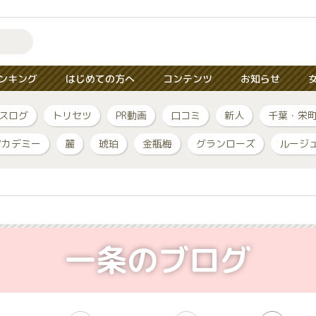
ンキング
はじめての方へ
コンテンツ
お知らせ
スログ
トリセツ
PR動画
口コミ
新人
千葉・栄
アカデミー
麗
琥珀
金瓶梅
グランローズ
ルージ
一条のブログ