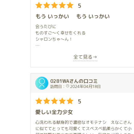
5
ームページを眺めていたら、目が止まりました。小
柄で可愛らしい娘。プロフィールを読んで、そこに
もう いっかい もう いっかい
あったブログも読んで、なんて温かいハートを持っ
た方なんだと、興味を引きつけられたのです。
会うたびに
X(今は凍結されて泣)も見に行きました。ほぼ毎日更
ものすご〜く幸せをくれる
新される可愛らしい姿。
シャロンちゃ〜ん！
そして･･･「フニャフニャバナナを元気にさせるテク
ニックの持ち主っ！？」
ご案内の扉をくぐった瞬間から
最近、歳のせいかそちらの元気に不安も有り、即断
全て見る→
満面の笑みで出迎えてもらい〜
即決。十年以上ぶりにお風呂屋さんへ突撃すべく
今回も1秒もかからずに
LINEから直接姫様へ予約してお伺いしたのが、昨年
シャロンちゃんの虜に🫨🫶
の夏のことです。
0281WAさんの口コミ
訪問日：
2024年04月18日
待合室に通され、アンケートを書いて暫く待ってい
階段を登るときには
るとボーイさんから声をかけられ、シャロンちゃん
お荷物持つよ〜！の温かい言葉で
と初対面
5
まず感動❣️
愛しい全力少女
満面の微笑み、クリっとした目、数字以上に、小柄
お部屋に入るときには
に感じながらも、服の上からでもわかる綺麗なライ
頭をぶつけないようにお気をつけて〜！
心洗われる献身的で濃密なオモテナシ えなこさん
ンと、圧倒的存在感。。。
と手を添えてもらって
に似ててとっても可愛くてスベスベ肌柔らかくて小
さらに感動💗