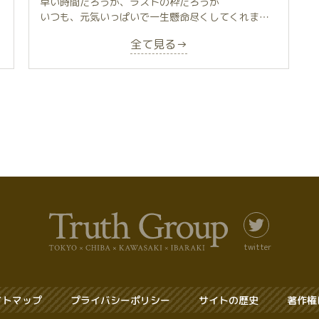
早い時間だろうが、ラストの枠だろうが
本当に素敵！感激することばかりだよ！
いつも、元気いっぱいで一生懸命尽くしてくれます
初めての時、マッサージもしてもらったのです。元
本人曰く、体力エロオバケ笑
気になる回春マッサージ
プレイは〜そりゃ最高ですよ
全て見る→
うつ伏せになって、太ももから臀部、腰のあたりま
もう虜になっちゃう😍〜！！！
待合室から出て一目見た瞬間からいつも活力をもら
で絶妙の力加減で、まさに天国
ってます
湯船つかる〜？とバスタブにご案内〜
うちの愚息も大変喜んだのは言うまでもありませ
ハーブボールの湯船で心身ともにリラックス！
黒目がちなぱっちり瞳
ん。
ハーブ🌿の香りは最高だねっ！
広角のあがったプルプルの唇
初回、極度の緊張で精を放つ事は叶いませんでした
ツルツルスベスベな肌
が、それでいても大満足。
疲れてるところを
小柄ながら素敵なプロポーション
(後日、しっかりと逝かせて頂きました･･･)
一瞬で見抜く能力があるシャロンさん😃
痛気持ちいマッサージを織り交ぜて、
まさに小柄の美少女
初めてあったその翌日、出勤途中の電車の中がまた
身体もかる〜く
しかもパ○パ○
ヤバかった。
心も幸せな気持ちに〜😌💕
一晩経っても余韻が残ってて、腰骨のあたりから臀
プレイものっけから濃厚スタート
部を通り、股を抜けて睾丸の付け根あたりまで、ジ
110分を目一杯堪能し、
えっ、付き合ってんのってくらい恋人のような密着
twitter
ワーッとしている感じが暫く抜けなくて。
最高の笑顔でお見送り〜
しっかりザメージメントしてても耐えられません
他にもハーブボールの入浴とか、ローションを使っ
シャツに冷感スプレーをかけてくれたり
たホニャララとか、いたれりつくせりで、とんでも
帰り道にも気遣ってくれありがとう！
イトマップ
プライバシーポリシー
サイトの歴史
著作権
我慢しきれず早々にフィニッシュしてしまっても
ない世界が味わえます。
２回戦頑張れるようにしてくれたり