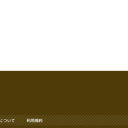
僕のようなヘタレ愚息でも、その熱意とテクニック
でやる気にされ、必ずフィニッシュに導いてくれま
す。
こんな素晴らしいシャロンさんですが、本当の素晴
らしさはこんなものではありません。
何より最高なのは、彼女の溢れんばかりの「おもて
なしの心」です。
ご挨拶からお見送りまで一貫した気遣い、衣服を乾
燥してくれたり、準備中に体が冷えないよう温めて
くれたり、こちらの様子を見て、絶妙のタイミング
で繰り出される様々なサービス。
一体どれほど優しければ、これ程のおもてなしがで
きるのか？本当に頭が下がります。
僕は、そんなおもてなしの心に触れたくて、あの笑
顔に会いたくて、四六時中、シャロンさんのことが
頭を離れません。すでに立派な「シャロン・ドラン
カー」です。
について
利用規約
長話にお付き合い頂き恐縮ですが、