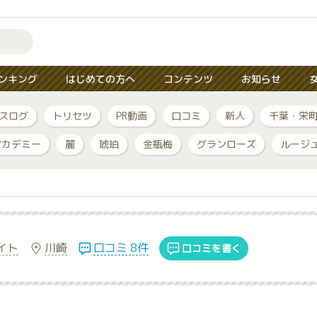
ンキング
はじめての方へ
コンテンツ
お知らせ
スログ
トリセツ
PR動画
口コミ
新人
千葉・栄
アカデミー
麗
琥珀
金瓶梅
グランローズ
ルージ
イト
川崎
口コミ 8件
口コミを書く