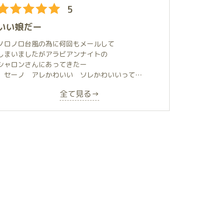
5
いことか！
気持ち良すぎて、いつ迄も、ハマっていたいんです
いい娘だー
よね、これが！
ノロノロ台風の為に何回もメールして
お顔は童顔で、背がちっちゃくて可愛く、まさに美
しまいましたがアラビアンナイトの
少女！
シャロンさんにあってきたー
本人は背が低いことを割りと気にしてるようだけ
セーノ アレかわいい ソレかわいいって
ど、抱き寄せた時に下からクリッとした大きなお目
言うけど 私は全力で頑張って癒してくれる
めで見上げられると、それだけでいとしさがジュワ
全て見る→
最高のテクニシャン シャロンさん
～と溢れてしまいます。
NEW KAWAIIと思いますー
肌はピチピチ、おしりはモチモチです。
え そうでもない デモでも 私はやっぱり好き
お胸はと言うと、サイズに惑わされてはいけませ
何だよなー 癒やしのフルコース どんだけ勉強し
ん。
たの どんだけ訓練したの どんだけ準備してくれ
とってもご立派でマシュマロのように柔らかく、手
てたの まさに癒やしの天使
の平にすっぽり収まる感じがたまりません。
小さくてとても可愛い方だけど
独特の世界観がありますねー
プレイはと言うと、快感の一言に尽きます。
ゴールフィンガーで織り成す癒やしの天使の龍宮
5秒に1回はしてるんじゃないかと思うほどの濃密な
城 最高でしたー
キス、ベッドやマットでの繊細な愛撫、時々見せる
アクロバティックな技も含め、大変なテクニシャン
です。