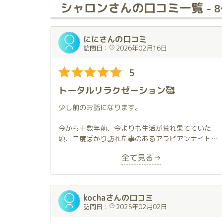
シャロンさんの口コミ一覧
- 
ににさんの口コミ
訪問日：
2026年02月16日
5
トータルリラクゼーション🥰
少し前のお話になります。
今から十数年前、今よりも生活が荒れ果てていた
頃、二度ばかり訪れた事のあるアラビアンナイト
川崎の駅から遠い側、堀之内の端の方にお店が有り
全て見る→
ます。
自動ドアを抜けると、そこはきらびやかな大人の遊
艶地
豪華さと日常から切り離された世界観は、あの時と
kochaさんの口コミ
変わらないままでした。
訪問日：
2025年02月02日
少しばかり生活にも落ち着きが戻り、興味本位でホ