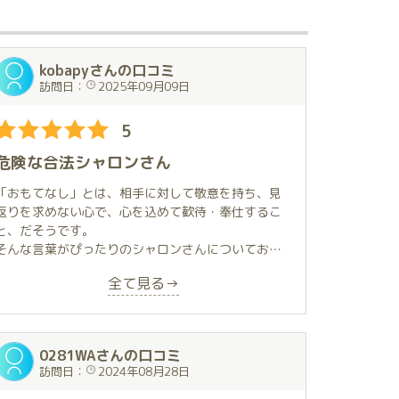
kobapyさんの口コミ
訪問日：
2025年09月09日
5
危険な合法シャロンさん
「おもてなし」とは、相手に対して敬意を持ち、見
返りを求めない心で、心を込めて歓待・奉仕するこ
と、だそうです。
そんな言葉がぴったりのシャロンさんについてお話
ししたいと思います。
全て見る→
シャロンさんに初めて会ったのはつい最近ですが、
すでに、反復横跳び級のリピーターになってしまい
ました。
0281WAさんの口コミ
まさに「シャロン沼」に首までどっぷりハマって全
訪問日：
2024年08月28日
力でもがいています。
でも、この沼は、暖かくて優しくて、なんて心地良