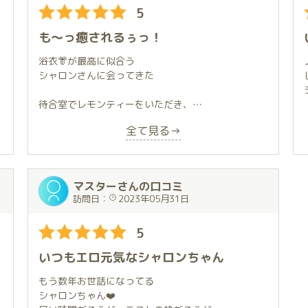
5
た方なんだと、興味を引きつけられたのです。
Xも見に行きました。ほぼ毎日更新される可愛らしい
も〜っ癒されるぅっ！
姿。
そして･･･「フニャフニャバナナを元気にさせるテク
浴衣👘が最高に似合う
ニックの持ち主っ！？」
シャロンさんに会ってきた
最近、歳のせいかそちらの元気に不安も有り、即断
即決。LINEから直接姫様へ予約してお伺いしまし
待合室でレモンティーをいただき、
た。
ワクワクドキドキ💓
全て見る→
待合室に通され、アンケートを書いて暫く待ってい
『お時間までごゆっくりと
るとボーイさんから声をかけられ、シャロンちゃん
お過ごしくださ〜い！』
と初対面
ボーイさんの合図でご対面タ〜イム！
マスターさんの口コミ
曲がり角を曲がるとー😃！
訪問日：
2023年05月31日
満面の微笑み、クリっとした目、思ったより小柄な
のに、服の上からでもわかる綺麗なラインと、圧倒
ものすごく素敵な弾けるような笑顔
的存在感
5
そして
やられました。。。
ひまわり🌻のような
いつもエロ元気なシャロンちゃん
撃沈。。。
明るさで出迎えてくれた！かわいいっ😍！
惚れました。。。
そしてシャロンさんワールドに突入！
もう数年お世話になってる
シャロンちゃん❤️
部屋に入り、濃厚なKissから始まり･･･以後省略w
一つ一つの動作に細かな配慮があって