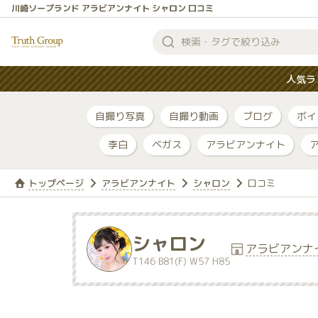
川崎ソープランド アラビアンナイト シャロン 口コミ
検
索
人気ラ
す
る
自撮り写真
自撮り動画
ブログ
ボイ
李白
ベガス
アラビアンナイト
トップページ
アラビアンナイト
シャロン
口コミ
シャロン
アラビアンナ
T146 B81(F) W57 H85