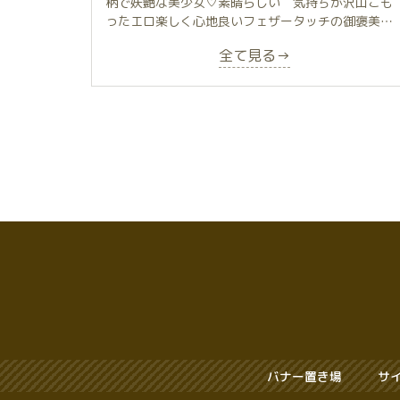
柄で妖艶な美少女♡素晴らしい 気持ちが沢山こも
それから、何度かお世話になっています。
ったエロ楽しく心地良いフェザータッチの御褒美タ
洋服がシワにならないようにと
イムを堪能しましたー 全力で余りに一生懸命なの
シャロンちゃんの、細かな気遣いが本当に心地よい
ヒーター付きのハンガーに
全て見る→
が、とても愛しい♡ 損得ではない尊徳をしっかり
のです。他の方も書かれていますが、シャロンちゃ
洋服をかけてもらい
持ってて思いやりに溢れてました 選んでくれてあ
んは極上の癒やしの時間をつくってくれる、ホスピ
もっと感動💕
りがとうーの気持ちをここまでキメ細かく全力で体
タリティを具現化している女性なのです。
現してもらえると、心が動かされますね誠実であり
履いた時に暖かいようにと
たいと思います 天然ハーブのブレンドされたお風
暑そうにしているとキンキンに冷えたおしぼりを首
脱いだ衣類も暖めてもらい
呂でグレープフルーツの香りの中での痛気持の心地
やおでこに当ててくれたり、寒そうにしてるとお腹
完全ノックアウト💘
良いマッサージ ありがとうー またお願いしまし
を温めてくれたり、できる限り肌を離さないように
ょうね♡
触れ合うとか、熱い接吻を常にするとか、離れる時
スタッフさんも変わらず満点に感じましたー
も声を掛けてくれるとか、とにかく心地よい時間が
いや〜😉💦
過ごせるんですよね。
序盤から幸せをもらいたまら〜ん！
初めての時、マッサージもしてもらったのです。元
まだこれから
気になる回春マッサージ
サービスが始まるってのに
うつ伏せになって、太ももから臀部、腰のあたりま
感動の渦だよっ😆🌀
で絶妙の力加減で、まさに天国
その翌日、出勤途中の電車の中がまたヤバかった。
サービス💞はもちろん最高〜😆
バナー置き場
サ
一晩経っても余韻が残ってて、腰骨のあたりから臀
こんなにもの