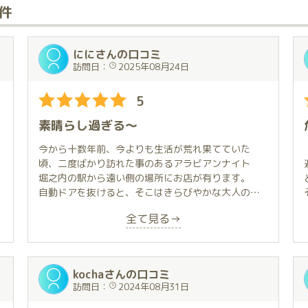
8件
ににさんの口コミ
訪問日：
2025年08月24日
5
素晴らし過ぎる〜
今から十数年前、今よりも生活が荒れ果てていた
頃、二度ばかり訪れた事のあるアラビアンナイト
堀之内の駅から遠い側の場所にお店が有ります。
自動ドアを抜けると、そこはきらびやかな大人の遊
艶地
全て見る→
豪華さと日常から切り離された世界観は、あの時と
変わらないままでした。
少しばかり生活にも落ち着きが戻り、興味本位でホ
kochaさんの口コミ
ームページを眺めていたら、目が止まりました。小
訪問日：
2024年08月31日
柄で可愛らしい娘。プロフィールを読んで、そこに
あったブログも読んで、なんて温かいハートを持っ