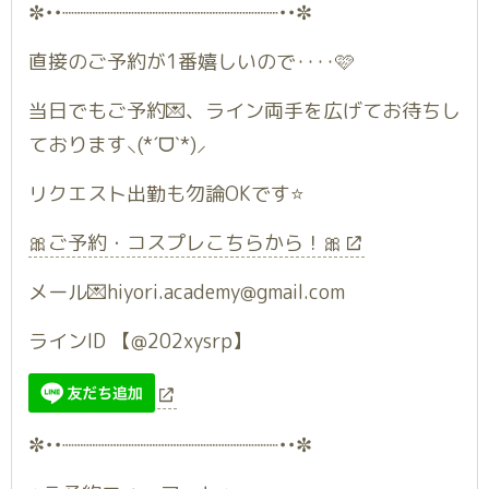
✼••┈┈┈┈┈┈┈┈┈┈┈┈┈┈┈┈┈┈••✼
直接のご予約が1番嬉しいので‥‥🩷
当日でもご予約💌、ライン両手を広げてお待ちし
ております⸜(*ˊᗜˋ*)⸝
リクエスト出勤も勿論OKです⭐️
🎀ご予約・コスプレこちらから！🎀
メール💌hiyori.academy@gmail.com
ラインID 【@202xysrp】
✼••┈┈┈┈┈┈┈┈┈┈┈┈┈┈┈┈┈┈••✼