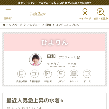
吉原ソープランド アカデミー 日和 ブログ 最近人気急上昇の水着⭐
マイページ
トップページ
アカデミー
日和
コンパニオンブログ
ひよりん
日和
プロフィール
アカデミー
吉原
自撮り写真
自撮り動画
PR動画
ブログ
トリセツ
口コミ
最近人気急上昇の水着⭐
2026.06.07 22:14