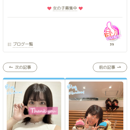
️
️女の子募集中
ブログ一覧
39
次の記事
前の記事
Blog
Blog
Academy
Academy
@
@