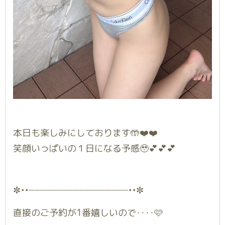
本日も楽しみにしております🤲❤️❤️
笑顔いっぱいの１日になる予感🥹💕💕💕
✼••┈┈┈┈┈┈┈┈┈┈┈┈┈┈┈┈┈┈••✼
直接のご予約が1番嬉しいので‥‥🩷