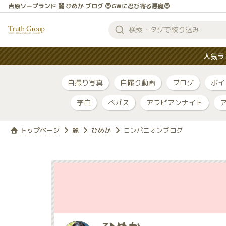
吉原ソープランド 麗 ひめか ブログ 😈GWに忍び寄る悪魔😈
検
索
人気ラ
す
る
自撮り写真
自撮り動画
ブログ
ボイ
李白
ベガス
アラビアンナイト
トップページ
麗
ひめか
コンパニオンブログ