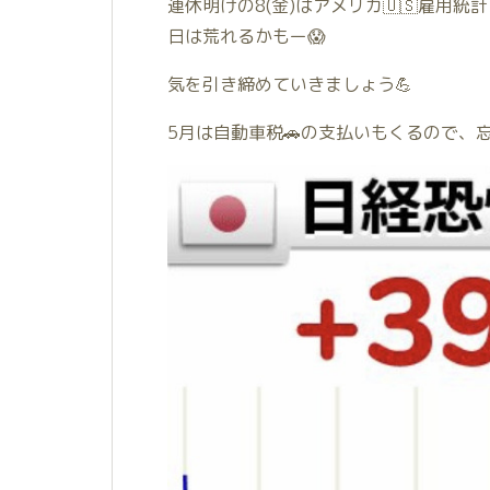
連休明けの8(金)はアメリカ🇺🇸雇用
日は荒れるかもー😱
気を引き締めていきましょう💪
5月は自動車税🚗の支払いもくるので、忘