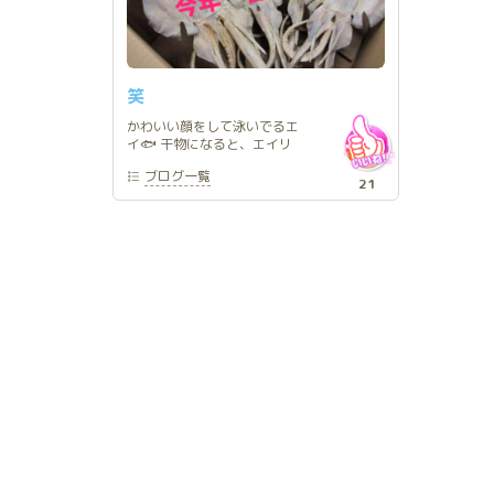
笑
かわいい顔をして泳いでるエ
イ🐟 干物になると、エイリ
アンじゃーん🤣 海洋生物に
ブログ
一覧
関して調べていたら、面白い
21
写真が出回っていたからみん
なに共有