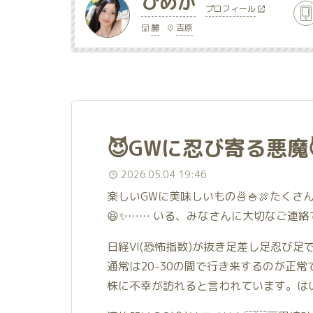
ひめか
プロフィール
麗
吉原
😈GWに忍び寄る悪魔
2026.05.04 19:46
楽しいGWに美味しいもの🍜🍚🍖たく
😆✨…… いる、みなさんに大切なご連絡
日経VI(恐怖指数)が抜き足差し足忍び足で
通常は20-30の間で行き来するのが正
株に不幸が訪れると言われています。はい、