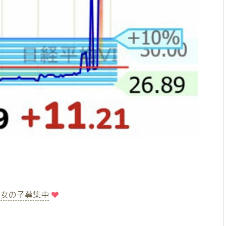
️
️女の子募集中