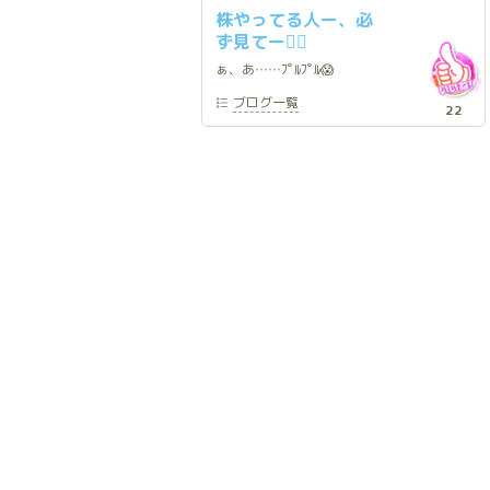
株やってる人ー、必
ず見てー🙋‍♀️
ぁ、あ……ﾌﾟﾙﾌﾟﾙ😱
ブログ
一覧
22