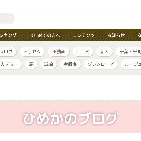
ンキング
はじめての方へ
コンテンツ
お知らせ
スログ
トリセツ
PR動画
口コミ
新人
千葉・栄
アカデミー
麗
琥珀
金瓶梅
グランローズ
ルージ
ひめかのブログ