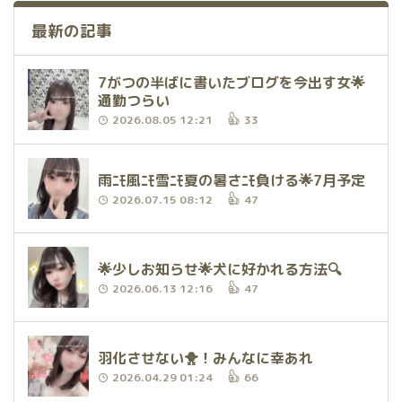
最新の記事
7がつの半ばに書いたブログを今出す女🌟
通勤つらい
2026.08.05 12:21
33
雨ﾆﾓ風ﾆﾓ雪ﾆﾓ夏の暑さﾆﾓ負ける🌟7月予定
2026.07.15 08:12
47
🌟少しお知らせ🌟犬に好かれる方法🔍
2026.06.13 12:16
47
羽化させない🐥！みんなに幸あれ
2026.04.29 01:24
66