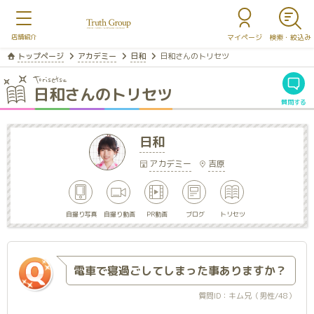
マイページ
トップページ
アカデミー
日和
日和さんのトリセツ
Torisetsu
日和さんのトリセツ
質問する
日和
アカデミー
吉原
自撮り写真
自撮り動画
PR動画
ブログ
トリセツ
電車で寝過ごしてしまった事ありますか？
質問ID：キム兄（男性/48）